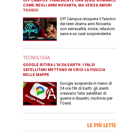
OFF CAMPUS: FINALMENTE UNA SERIE ROMANCE
COME NEGLI ANNI NOVANTA, MA SENZA AMORI
TOSSICI
Off Campus recupera il fascino
dei teen drama anni Novanta
con sensualità, ironia, relazioni
sane e un cast sorprendente.
TECNOLOGIA
GOOGLE RITIRA L’AI DA EARTH: I FALSI
SATELLITARI METTONO IN CRISI LA FIDUCIA
NELLE MAPPE
Google sospende in meno di
24 ore l’AI di Earth: gli utenti
creavano falsi satellitari di
guerre e disastri, rischiosi per
l’Osint.
Banner Slice
LE PIÙ LETTE