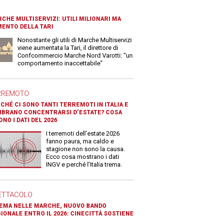
CHE MULTISERVIZI: UTILI MILIONARI MA
ENTO DELLA TARI
Nonostante gli utili di Marche Multiservizi
viene aumentata la Tari, il direttore di
Confcommercio Marche Nord Varotti: "un
comportamento inaccettabile"
RREMOTO
CHÉ CI SONO TANTI TERREMOTI IN ITALIA E
BRANO CONCENTRARSI D’ESTATE? COSA
ONO I DATI DEL 2026
I terremoti dell’estate 2026
fanno paura, ma caldo e
stagione non sono la causa.
Ecco cosa mostrano i dati
INGV e perché l’Italia trema.
ETTACOLO
EMA NELLE MARCHE, NUOVO BANDO
IONALE ENTRO IL 2026: CINECITTÀ SOSTIENE