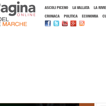
Menu Principale
ASCOLI PICENO
LA VALLATA
LA RIVI
Sei in:
PrimaPaginaOnline.it
Home
»
Primo Piano
»
Berrettini oggi al 
CRONACA
POLITICA
ECONOMIA
C
Parigi conta tantissimo