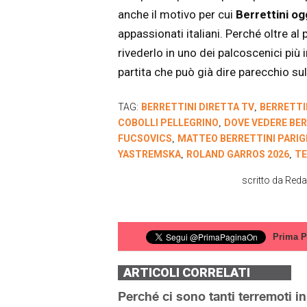
anche il motivo per cui
Berrettini og
appassionati italiani. Perché oltre al
rivederlo in uno dei palcoscenici più i
partita che può già dire parecchio su
TAG:
BERRETTINI DIRETTA TV
BERRETTI
,
COBOLLI PELLEGRINO
DOVE VEDERE BER
,
FUCSOVICS
MATTEO BERRETTINI PARIG
,
YASTREMSKA
ROLAND GARROS 2026
TE
,
,
scritto da
Reda
Prima P
ARTICOLI CORRELATI
Perché ci sono tanti terremoti i