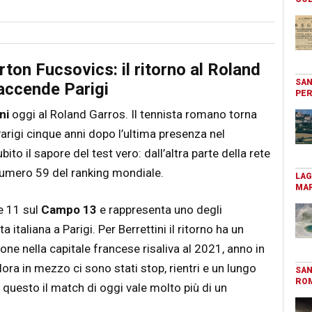
rton Fucsovics: il ritorno al Roland
SAN
accende Parigi
PER
ni
oggi al Roland Garros. Il tennista romano torna
 Parigi cinque anni dopo l’ultima presenza nel
bito il sapore del test vero: dall’altra parte della rete
numero 59 del ranking mondiale.
LAG
MAR
le 11 sul
Campo 13
e rappresenta uno degli
 italiana a Parigi. Per Berrettini il ritorno ha un
ione nella capitale francese risaliva al 2021, anno in
allora in mezzo ci sono stati stop, rientri e un lungo
SAN
RO
 questo il match di oggi vale molto più di un