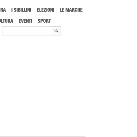
ERA
I SIBILLINI
ELEZIONI
LE MARCHE
Roland Garros contro Márton Fucsovics: dove vederlo in tv e perché il debutto a
ULTURA
EVENTI
SPORT