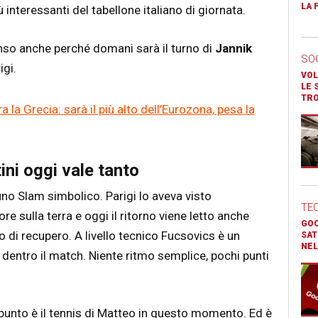
LA 
 interessanti del tabellone italiano di giornata.
nso anche perché domani sarà il turno di
Jannik
SO
igi.
VOL
LE 
TR
a la Grecia: sarà il più alto dell’Eurozona, pesa la
ini oggi vale tanto
uno Slam simbolico. Parigi lo aveva visto
TE
 sulla terra e oggi il ritorno viene letto anche
GOO
 di recupero. A livello tecnico Fucsovics è un
SAT
NEL
 dentro il match. Niente ritmo semplice, pochi punti
 punto è il tennis di Matteo in questo momento. Ed è