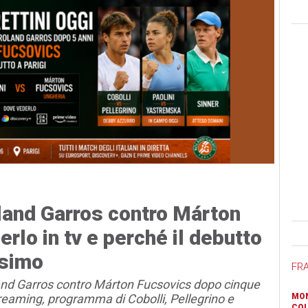
oland Garros contro Márton
Ban
rlo in tv e perché il debutto
ssimo
FR
land Garros contro Márton Fucsovics dopo cinque
streaming, programma di Cobolli, Pellegrino e
MON
COL