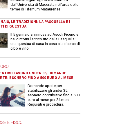
dall’Università di Macerata nell’area delle
terme di Tifernum Mataurense
NAIO, LE TRADIZIONI: LA PASQUELLA E I
TI DI QUESTUA
Il 5 gennaio si rinnova ad Ascoli Piceno e
nei dintorni l'antico rito della Pasquella:
una questua di casa in casa alla ricerca di
cibo e vino
VORO
ENTIVO LAVORO UNDER 35, DOMANDE
RTE: ESONERO FINO A 500 EURO AL MESE
Domande aperte per
stabilizzare gli under 35:
esonero contributivo fino a 500
euro al mese per 24 mesi.
Requisiti e procedura.
SE E FISCO