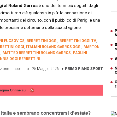
gi al Roland Garros
è uno dei temi più seguiti dagli
 primo turno c’è qualcosa in più: la sensazione di
Ban
mportanti del circuito, con il pubblico di Parigi e una
lle prossime settimane della sua stagione.
Artic
P
&
NI FUCSOVICS
BERRETTINI OGGI
BERRETTINI OGGI TV
,
,
,
S
RETTINI OGGI
ITALIANI ROLAND GARROS OGGI
MARTON
,
,
s
I
MATTEO BERRETTINI ROLAND GARROS
PAOLINI
,
,
W
NNIS OGGI BERRETTINI
S
zione
- pubblicato il
25 Maggio 2026
- in
PRIMO PIANO
SPORT
C
C
c
agina Online
su
n Italia e sembrano concentrarsi d’estate?
Cart