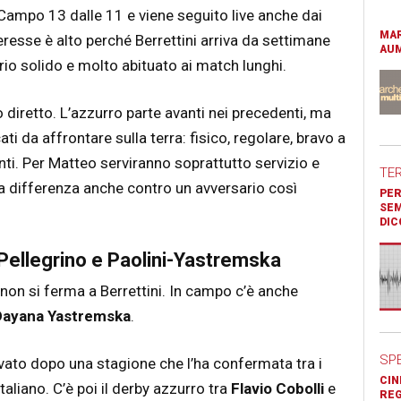
Campo 13 dalle 11 e viene seguito live anche dai
MAR
interesse è alto perché Berrettini arriva da settimane
AUM
rio solido e molto abituato ai match lunghi.
 diretto. L’azzurro parte avanti nei precedenti, ma
ti da affrontare sulla terra: fisico, regolare, bravo a
nti. Per Matteo serviranno soprattutto servizio e
TE
 la differenza anche contro un avversario così
PER
SEM
DIC
lli-Pellegrino e Paolini-Yastremska
non si ferma a Berrettini. In campo c’è anche
Dayana Yastremska
.
SP
vato dopo una stagione che l’ha confermata tra i
CIN
taliano. C’è poi il derby azzurro tra
Flavio Cobolli
e
REG