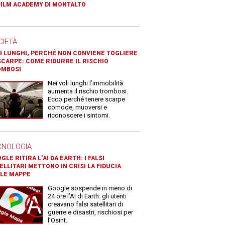
FILM ACADEMY DI MONTALTO
CIETÀ
I LUNGHI, PERCHÉ NON CONVIENE TOGLIERE
SCARPE: COME RIDURRE IL RISCHIO
OMBOSI
Nei voli lunghi l’immobilità
aumenta il rischio trombosi.
Ecco perché tenere scarpe
comode, muoversi e
riconoscere i sintomi.
CNOLOGIA
GLE RITIRA L’AI DA EARTH: I FALSI
ELLITARI METTONO IN CRISI LA FIDUCIA
LE MAPPE
Google sospende in meno di
24 ore l’AI di Earth: gli utenti
creavano falsi satellitari di
guerre e disastri, rischiosi per
l’Osint.