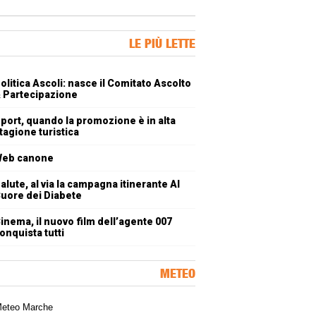
ner Slice
LE PIÙ LETTE
oli più letti
olitica Ascoli: nasce il Comitato Ascolto
 Partecipazione
port, quando la promozione è in alta
tagione turistica
eb canone
alute, al via la campagna itinerante Al
uore dei Diabete
inema, il nuovo film dell’agente 007
onquista tutti
METEO
a meteorologica delle Marche