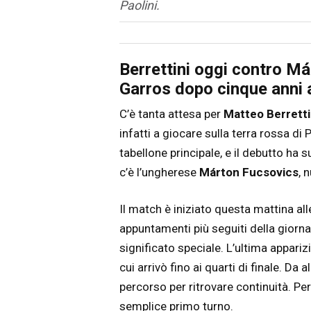
Paolini.
Articolo
Testo articolo principale
Berrettini oggi contro Má
Garros dopo cinque anni 
C’è tanta attesa per
Matteo Berretti
infatti a giocare sulla terra rossa di
tabellone principale, e il debutto ha su
c’è l’ungherese
Márton Fucsovics
, 
Il match è iniziato questa mattina al
appuntamenti più seguiti della giornata
significato speciale. L’ultima appariz
cui arrivò fino ai quarti di finale. Da 
percorso per ritrovare continuità. Per
semplice primo turno.