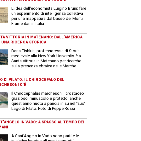
L'idea dell'economista Luigino Bruni: fare
un esperimento di intelligenza collettiva
per una mappatura dal basso dei Monti
Frumentari in Italia
TA VITTORIA IN MATENANO: DALL’AMERICA
 UNA RICERCA STORICA
Dana Fishkin, professoressa di Storia
medievale alla New York University, è a
Santa Vittoria in Matenano per ricerche
sulla presenza ebraica nelle Marche
O DI PILATO: IL CHIROCEFALO DEL
CHESONI C’È
Il Chirocephalus marchesonii, crostaceo
grazioso, minuscolo e protetto, anche
quest'anno nuota a pancia in su nel "suo"
Lago di Pilato. Foto di Peppe Rossi
T’ANGELO IN VADO: A SPASSO AL TEMPO DEI
MANI
A Sant’Angelo in Vado sono partite le
iniziative legate agli scavi condotti