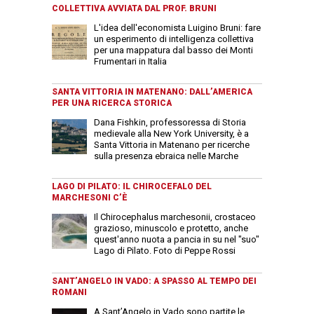
COLLETTIVA AVVIATA DAL PROF. BRUNI
L'idea dell'economista Luigino Bruni: fare
un esperimento di intelligenza collettiva
per una mappatura dal basso dei Monti
Frumentari in Italia
SANTA VITTORIA IN MATENANO: DALL’AMERICA
PER UNA RICERCA STORICA
Dana Fishkin, professoressa di Storia
medievale alla New York University, è a
Santa Vittoria in Matenano per ricerche
sulla presenza ebraica nelle Marche
LAGO DI PILATO: IL CHIROCEFALO DEL
MARCHESONI C’È
Il Chirocephalus marchesonii, crostaceo
grazioso, minuscolo e protetto, anche
quest'anno nuota a pancia in su nel "suo"
Lago di Pilato. Foto di Peppe Rossi
SANT’ANGELO IN VADO: A SPASSO AL TEMPO DEI
ROMANI
A Sant’Angelo in Vado sono partite le