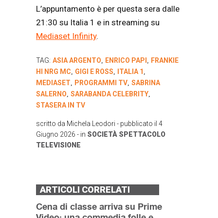
L’appuntamento è per questa sera dalle
21:30 su Italia 1 e in streaming su
Mediaset Infinity
.
TAG:
ASIA ARGENTO
ENRICO PAPI
FRANKIE
,
,
HI NRG MC
GIGI E ROSS
ITALIA 1
,
,
,
MEDIASET
PROGRAMMI TV
SABRINA
,
,
SALERNO
SARABANDA CELEBRITY
,
,
STASERA IN TV
scritto da
Michela Leodori
- pubblicato il
4
Giugno 2026
- in
SOCIETÀ
SPETTACOLO
TELEVISIONE
ARTICOLI CORRELATI
Cena di classe arriva su Prime
Video: una commedia folle e