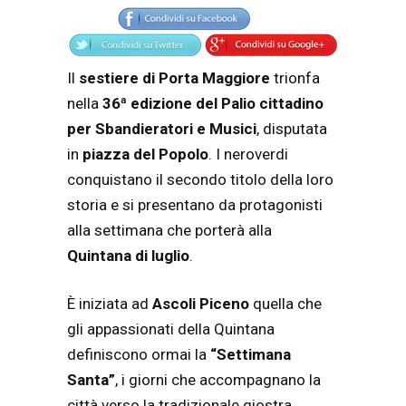
Il
sestiere di Porta Maggiore
trionfa
nella
36ª edizione del Palio cittadino
per Sbandieratori e Musici
, disputata
in
piazza del Popolo
. I neroverdi
conquistano il secondo titolo della loro
storia e si presentano da protagonisti
alla settimana che porterà alla
Quintana di luglio
.
È iniziata ad
Ascoli Piceno
quella che
gli appassionati della Quintana
definiscono ormai la
“Settimana
Santa”
, i giorni che accompagnano la
città verso la tradizionale giostra