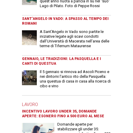
quest'anno nuota a pancia in su nel "suo"
Lago di Pilato. Foto di Peppe Rossi
SANT’ANGELO IN VADO: A SPASSO AL TEMPO DEI
ROMANI
A Sant’Angelo in Vado sono partite le
iniziative legate agli scavi condotti
dall’Università di Macerata nell’area delle
terme di Tifernum Mataurense
GENNAIO, LE TRADIZIONI: LA PASQUELLA E I
CANTI DI QUESTUA
Il 5 gennaio si rinnova ad Ascoli Piceno e
nei dintorni l'antico rito della Pasquella:
una questua di casa in casa alla ricerca di
cibo e vino
LAVORO
INCENTIVO LAVORO UNDER 35, DOMANDE
APERTE: ESONERO FINO A 500 EURO AL MESE
Domande aperte per
stabilizzare gli under 35: