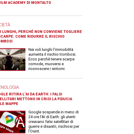
FILM ACADEMY DI MONTALTO
CIETÀ
I LUNGHI, PERCHÉ NON CONVIENE TOGLIERE
SCARPE: COME RIDURRE IL RISCHIO
OMBOSI
Nei voli lunghi l’immobilità
aumenta il rischio trombosi.
Ecco perché tenere scarpe
comode, muoversi e
riconoscere i sintomi.
CNOLOGIA
GLE RITIRA L’AI DA EARTH: I FALSI
ELLITARI METTONO IN CRISI LA FIDUCIA
LE MAPPE
Google sospende in meno di
24 ore l’AI di Earth: gli utenti
creavano falsi satellitari di
guerre e disastri, rischiosi per
l’Osint.