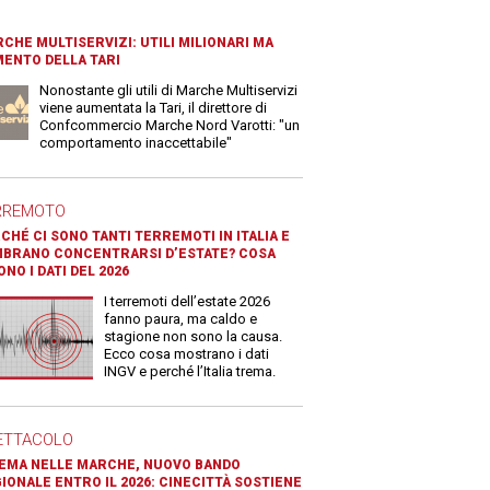
CHE MULTISERVIZI: UTILI MILIONARI MA
ENTO DELLA TARI
Nonostante gli utili di Marche Multiservizi
viene aumentata la Tari, il direttore di
Confcommercio Marche Nord Varotti: "un
comportamento inaccettabile"
RREMOTO
CHÉ CI SONO TANTI TERREMOTI IN ITALIA E
BRANO CONCENTRARSI D’ESTATE? COSA
ONO I DATI DEL 2026
I terremoti dell’estate 2026
fanno paura, ma caldo e
stagione non sono la causa.
Ecco cosa mostrano i dati
INGV e perché l’Italia trema.
ETTACOLO
EMA NELLE MARCHE, NUOVO BANDO
IONALE ENTRO IL 2026: CINECITTÀ SOSTIENE