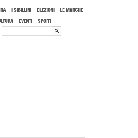
ERA
I SIBILLINI
ELEZIONI
LE MARCHE
che: “Rincari oltre il mercato, imprese del trasporto sempre più in difficoltà”
ULTURA
EVENTI
SPORT