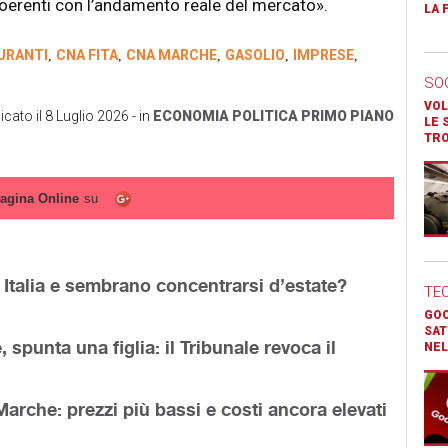
 coerenti con l’andamento reale del mercato».
LA 
URANTI
CNA FITA
CNA MARCHE
GASOLIO
IMPRESE
,
,
,
,
,
SO
VOL
icato il
8 Luglio 2026
- in
ECONOMIA
POLITICA
PRIMO PIANO
LE 
TR
agina Online
su
n Italia e sembrano concentrarsi d’estate?
TE
GOO
SAT
, spunta una figlia: il Tribunale revoca il
NEL
Marche: prezzi più bassi e costi ancora elevati