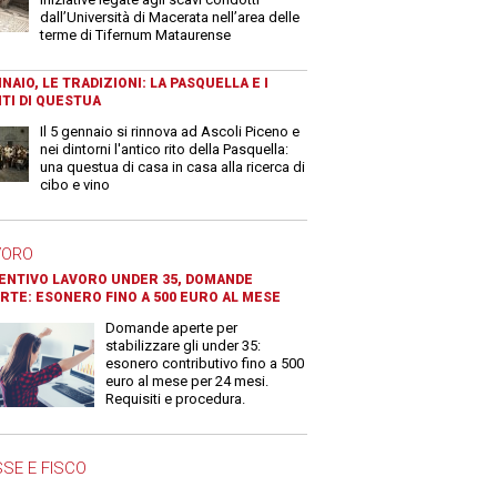
dall’Università di Macerata nell’area delle
terme di Tifernum Mataurense
NAIO, LE TRADIZIONI: LA PASQUELLA E I
TI DI QUESTUA
Il 5 gennaio si rinnova ad Ascoli Piceno e
nei dintorni l'antico rito della Pasquella:
una questua di casa in casa alla ricerca di
cibo e vino
VORO
ENTIVO LAVORO UNDER 35, DOMANDE
RTE: ESONERO FINO A 500 EURO AL MESE
Domande aperte per
stabilizzare gli under 35:
esonero contributivo fino a 500
euro al mese per 24 mesi.
Requisiti e procedura.
SE E FISCO