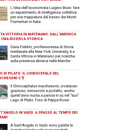
L'idea dell'economista Luigino Bruni: fare
un esperimento di intelligenza collettiva
per una mappatura dal basso dei Monti
Frumentari in Italia
TA VITTORIA IN MATENANO: DALL’AMERICA
 UNA RICERCA STORICA
Dana Fishkin, professoressa di Storia
medievale alla New York University, è a
Santa Vittoria in Matenano per ricerche
sulla presenza ebraica nelle Marche
O DI PILATO: IL CHIROCEFALO DEL
CHESONI C’È
Il Chirocephalus marchesonii, crostaceo
grazioso, minuscolo e protetto, anche
quest'anno nuota a pancia in su nel "suo"
Lago di Pilato. Foto di Peppe Rossi
T’ANGELO IN VADO: A SPASSO AL TEMPO DEI
MANI
A Sant’Angelo in Vado sono partite le
iniziative legate agli scavi condotti