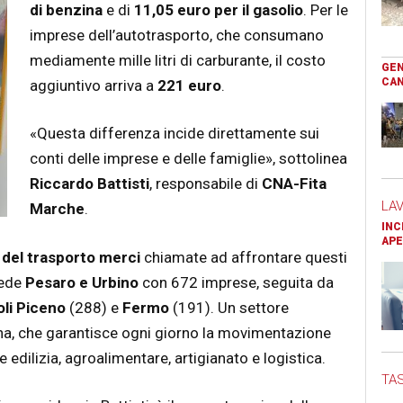
di benzina
e di
11,05 euro per il gasolio
. Per le
imprese dell’autotrasporto, che consumano
mediamente mille litri di carburante, il costo
GEN
CAN
aggiuntivo arriva a
221 euro
.
«Questa differenza incide direttamente sui
conti delle imprese e delle famiglie», sottolinea
Riccardo Battisti
, responsabile di
CNA-Fita
LA
Marche
.
INC
APE
 del trasporto merci
chiamate ad affrontare questi
vede
Pesaro e Urbino
con 672 imprese, seguita da
li Piceno
(288) e
Fermo
(191). Un settore
na, che garantisce ogni giorno la movimentazione
edilizia, agroalimentare, artigianato e logistica.
TAS