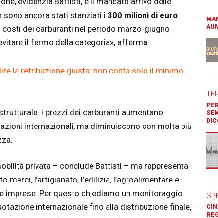
ne, evidenzia Battisti, è il mancato arrivo delle
 sono ancora stati stanziati i
300 milioni di euro
MAR
AUM
costi dei carburanti nel periodo marzo-giugno
itare il fermo della categoria», afferma.
ilire la retribuzione giusta: non conta solo il minimo
TE
PER
trutturale: i prezzi dei carburanti aumentano
SEM
DIC
zioni internazionali, ma diminuiscono con molta più
zza.
mobilità privata – conclude Battisti – ma rappresenta
 merci, l’artigianato, l’edilizia, l’agroalimentare e
cole imprese. Per questo chiediamo un monitoraggio
SP
quotazione internazionale fino alla distribuzione finale,
CIN
REG