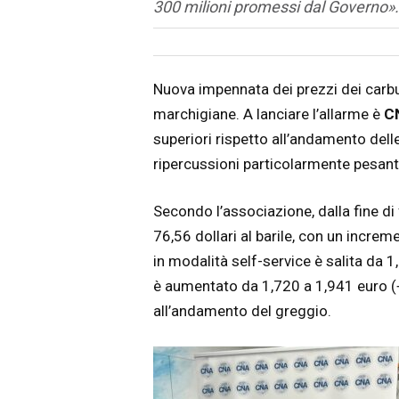
300 milioni promessi dal Governo».
Articolo
Testo articolo principale
Nuova impennata dei prezzi dei carbur
marchigiane. A lanciare l’allarme è
C
superiori rispetto all’andamento delle
ripercussioni particolarmente pesant
Secondo l’associazione, dalla fine di
76,56 dollari al barile, con un increm
in modalità self-service è salita da 1
è aumentato da 1,720 a 1,941 euro (+
all’andamento del greggio.