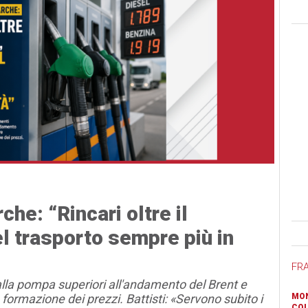
he: “Rincari oltre il
Ban
l trasporto sempre più in
FR
lla pompa superiori all'andamento del Brent e
ormazione dei prezzi. Battisti: «Servono subito i
MON
COL