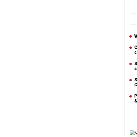
Ban
Artic
W
C
c
S
s
S
C
P
&
Cart