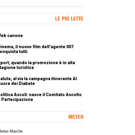
ner Slice
LE PIÙ LETTE
oli più letti
eb canone
inema, il nuovo film dell’agente 007
onquista tutti
port, quando la promozione è in alta
tagione turistica
alute, al via la campagna itinerante Al
uore dei Diabete
olitica Ascoli: nasce il Comitato Ascolto
 Partecipazione
METEO
a meteorologica delle Marche