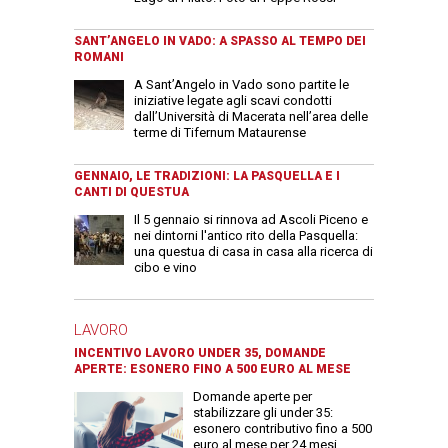
SANT’ANGELO IN VADO: A SPASSO AL TEMPO DEI
ROMANI
A Sant’Angelo in Vado sono partite le
iniziative legate agli scavi condotti
dall’Università di Macerata nell’area delle
terme di Tifernum Mataurense
GENNAIO, LE TRADIZIONI: LA PASQUELLA E I
CANTI DI QUESTUA
Il 5 gennaio si rinnova ad Ascoli Piceno e
nei dintorni l'antico rito della Pasquella:
una questua di casa in casa alla ricerca di
cibo e vino
LAVORO
INCENTIVO LAVORO UNDER 35, DOMANDE
APERTE: ESONERO FINO A 500 EURO AL MESE
Domande aperte per
stabilizzare gli under 35:
esonero contributivo fino a 500
euro al mese per 24 mesi.