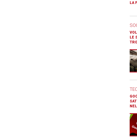
LA 
SO
VOL
LE 
TR
TE
GOO
SAT
NEL