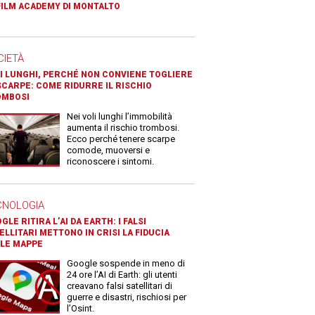
FILM ACADEMY DI MONTALTO
CIETÀ
I LUNGHI, PERCHÉ NON CONVIENE TOGLIERE
SCARPE: COME RIDURRE IL RISCHIO
OMBOSI
Nei voli lunghi l’immobilità
aumenta il rischio trombosi.
Ecco perché tenere scarpe
comode, muoversi e
riconoscere i sintomi.
CNOLOGIA
GLE RITIRA L’AI DA EARTH: I FALSI
ELLITARI METTONO IN CRISI LA FIDUCIA
LE MAPPE
Google sospende in meno di
24 ore l’AI di Earth: gli utenti
creavano falsi satellitari di
guerre e disastri, rischiosi per
l’Osint.