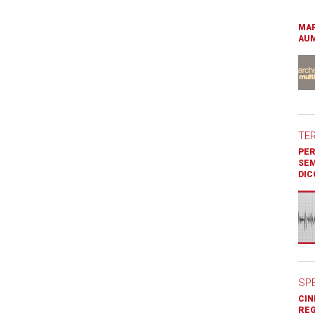
MAR
AUM
TE
PER
SEM
DIC
SP
CIN
REG