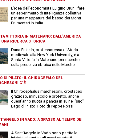
L'idea dell'economista Luigino Bruni: fare
un esperimento di intelligenza collettiva
per una mappatura dal basso dei Monti
Frumentari in Italia
TA VITTORIA IN MATENANO: DALL’AMERICA
 UNA RICERCA STORICA
Dana Fishkin, professoressa di Storia
medievale alla New York University, è a
Santa Vittoria in Matenano per ricerche
sulla presenza ebraica nelle Marche
O DI PILATO: IL CHIROCEFALO DEL
CHESONI C’È
Il Chirocephalus marchesonii, crostaceo
grazioso, minuscolo e protetto, anche
quest'anno nuota a pancia in su nel "suo"
Lago di Pilato. Foto di Peppe Rossi
T’ANGELO IN VADO: A SPASSO AL TEMPO DEI
MANI
A Sant’Angelo in Vado sono partite le
iniziative legate agli scavi condotti