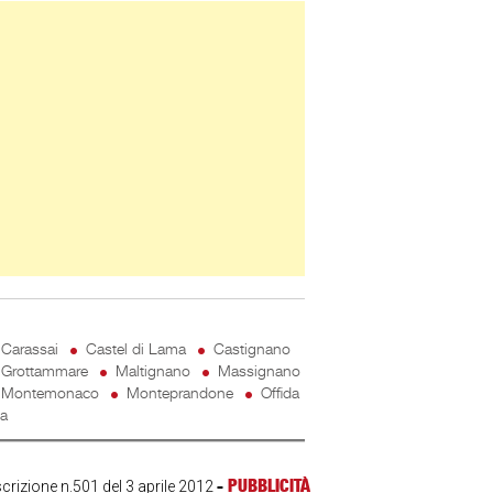
ner Slice
Carassai
Castel di Lama
Castignano
Grottammare
Maltignano
Massignano
Montemonaco
Monteprandone
Offida
ta
-
PUBBLICITÀ
scrizione n.501 del 3 aprile 2012