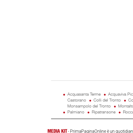
Acquasanta Terme
Acquaviva Pi
Castorano
Colli del Tronto
Co
Monsampolo del Tronto
Montalt
Palmiano
Ripatransone
Rocca
MEDIA KIT
- PrimaPaginaOnline è un quotidiano 