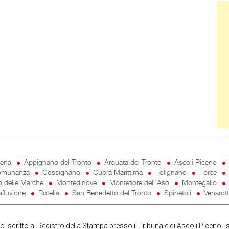
Ban
cena
Appignano del Tronto
Arquata del Tronto
Ascoli Piceno
munanza
Cossignano
Cupra Marittima
Folignano
Force
o delle Marche
Montedinove
Montefiore dell'Aso
Montegallo
fluvione
Rotella
San Benedetto del Tronto
Spinetoli
Venarot
iscritto al Registro della Stampa presso il Tribunale di Ascoli Piceno. I