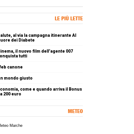
ner Slice
LE PIÙ LETTE
oli più letti
alute, al via la campagna itinerante Al
uore dei Diabete
inema, il nuovo film dell’agente 007
onquista tutti
eb canone
n mondo giusto
conomia, come e quando arriva il Bonus
a 200 euro
METEO
a meteorologica delle Marche