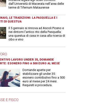
dall’Università di Macerata nell’area delle
terme di Tifernum Mataurense
NAIO, LE TRADIZIONI: LA PASQUELLA E I
TI DI QUESTUA
Il 5 gennaio si rinnova ad Ascoli Piceno e
nei dintorni l'antico rito della Pasquella:
una questua di casa in casa alla ricerca di
cibo e vino
VORO
ENTIVO LAVORO UNDER 35, DOMANDE
RTE: ESONERO FINO A 500 EURO AL MESE
Domande aperte per
stabilizzare gli under 35:
esonero contributivo fino a 500
euro al mese per 24 mesi.
Requisiti e procedura.
SE E FISCO