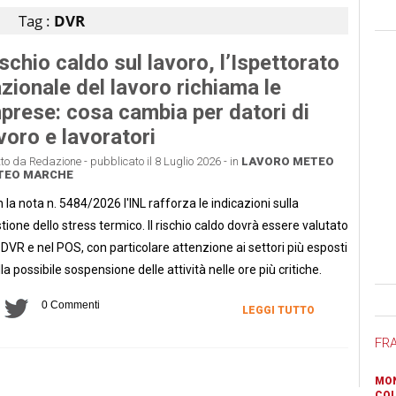
Tag :
DVR
schio caldo sul lavoro, l’Ispettorato
zionale del lavoro richiama le
prese: cosa cambia per datori di
voro e lavoratori
tto da Redazione - pubblicato il 8 Luglio 2026 - in
LAVORO
METEO
TEO MARCHE
 la nota n. 5484/2026 l'INL rafforza le indicazioni sulla
tione dello stress termico. Il rischio caldo dovrà essere valutato
 DVR e nel POS, con particolare attenzione ai settori più esposti
lla possibile sospensione delle attività nelle ore più critiche.
Ban
0 Commenti
LEGGI TUTTO
FR
MON
COL