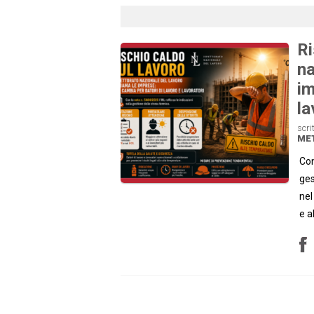
Ri
na
im
la
scri
ME
Con
ges
nel
e a