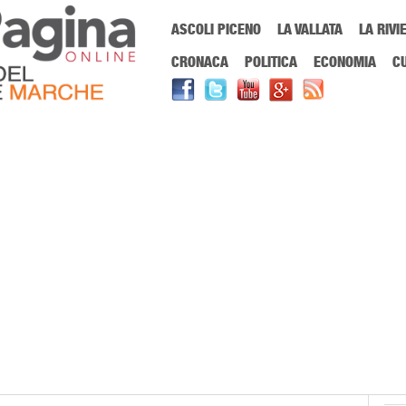
Menu Principale
ASCOLI PICENO
LA VALLATA
LA RIVI
Sei in:
PrimaPaginaOnline.it
Home
»
DVR
CRONACA
POLITICA
ECONOMIA
C