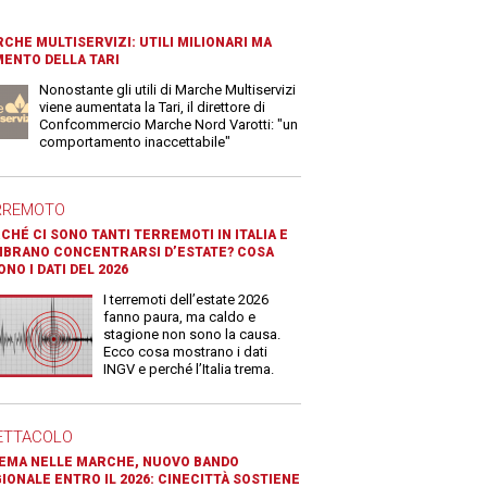
CHE MULTISERVIZI: UTILI MILIONARI MA
ENTO DELLA TARI
Nonostante gli utili di Marche Multiservizi
viene aumentata la Tari, il direttore di
Confcommercio Marche Nord Varotti: "un
comportamento inaccettabile"
RREMOTO
CHÉ CI SONO TANTI TERREMOTI IN ITALIA E
BRANO CONCENTRARSI D’ESTATE? COSA
ONO I DATI DEL 2026
I terremoti dell’estate 2026
fanno paura, ma caldo e
stagione non sono la causa.
Ecco cosa mostrano i dati
INGV e perché l’Italia trema.
ETTACOLO
EMA NELLE MARCHE, NUOVO BANDO
IONALE ENTRO IL 2026: CINECITTÀ SOSTIENE