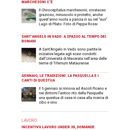
MARCHESONI C’È
Il Chirocephalus marchesonii, crostaceo
grazioso, minuscolo e protetto, anche
quest'anno nuota a pancia in su nel "suo"
Lago di Pilato. Foto di Peppe Rossi
SANT’ANGELO IN VADO: A SPASSO AL TEMPO DEI
ROMANI
A Sant’Angelo in Vado sono partite le
iniziative legate agli scavi condotti
dall’Università di Macerata nell’area delle
terme di Tifernum Mataurense
GENNAIO, LE TRADIZIONI: LA PASQUELLA E I
CANTI DI QUESTUA
Il 5 gennaio si rinnova ad Ascoli Piceno e
nei dintorni l'antico rito della Pasquella:
una questua di casa in casa alla ricerca di
cibo e vino
LAVORO
INCENTIVO LAVORO UNDER 35, DOMANDE