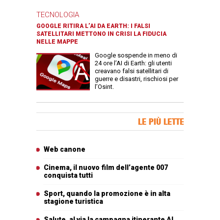
TECNOLOGIA
GOOGLE RITIRA L’AI DA EARTH: I FALSI
SATELLITARI METTONO IN CRISI LA FIDUCIA
NELLE MAPPE
Google sospende in meno di
24 ore l’AI di Earth: gli utenti
creavano falsi satellitari di
guerre e disastri, rischiosi per
l’Osint.
Banner Slice
LE PIÙ LETTE
Articoli più letti
Web canone
Cinema, il nuovo film dell’agente 007
conquista tutti
Sport, quando la promozione è in alta
stagione turistica
Salute, al via la campagna itinerante Al