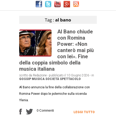
Articoli che contengono il tag selezionato
Tag :
al bano
Al Bano chiude
con Romina
Power: «Non
canterò mai più
con lei». Fine
della coppia simbolo della
musica italiana
scritto da Redazione - pubblicato il 10 Giugno 2026 - in
GOSSIP
MUSICA
SOCIETÀ
SPETTACOLO
Al Bano annuncia la fine della collaborazione con
Romina Power dopo le polemiche sulla vicenda
Ylenia.
0 Commenti
LEGGI TUTTO