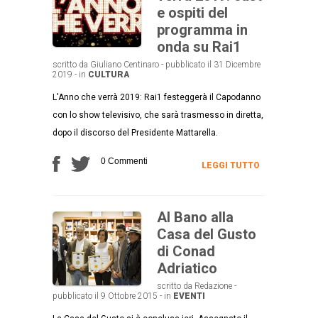
e ospiti del
programma in
onda su Rai1
scritto da Giuliano Centinaro - pubblicato il 31 Dicembre
2019 - in
CULTURA
L'Anno che verrà 2019: Rai1 festeggerà il Capodanno
con lo show televisivo, che sarà trasmesso in diretta,
dopo il discorso del Presidente Mattarella.
0 Commenti
LEGGI TUTTO
Al Bano alla
Casa del Gusto
di Conad
Adriatico
scritto da Redazione -
pubblicato il 9 Ottobre 2015 - in
EVENTI