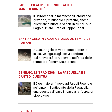
LAGO DI PILATO: IL CHIROCEFALO DEL
MARCHESONI C’È
Il Chirocephalus marchesonii, crostaceo
grazioso, minuscolo e protetto, anche
quest'anno nuota a pancia in su nel "suo"
Lago di Pilato. Foto di Peppe Rossi
SANT’ANGELO IN VADO: A SPASSO AL TEMPO DEI
ROMANI
A Sant’Angelo in Vado sono partite le
iniziative legate agli scavi condotti
dall’Università di Macerata nell’area delle
terme di Tifernum Mataurense
GENNAIO, LE TRADIZIONI: LA PASQUELLA E I
CANTI DI QUESTUA
Il 5 gennaio si rinnova ad Ascoli Piceno e
nei dintorni l'antico rito della Pasquella:
una questua di casa in casa alla ricerca di
cibo e vino
LAVORO