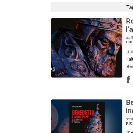
Ta
Ro
l’
scri
CU
Rom
l'a
Ben
Be
in
scri
PI
"Be