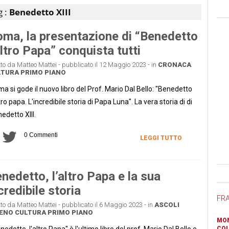
g :
Benedetto XIII
ma, la presentazione di “Benedetto
altro Papa” conquista tutti
tto da Matteo Mattei - pubblicato il 12 Maggio 2023 - in
CRONACA
LTURA
PRIMO PIANO
a si gode il nuovo libro del Prof. Mario Dal Bello: "Benedetto
ltro papa. L'incredibile storia di Papa Luna". La vera storia di di
edetto XIII.
0 Commenti
LEGGI TUTTO
Ban
nedetto, l’altro Papa e la sua
credibile storia
FR
tto da Matteo Mattei - pubblicato il 6 Maggio 2023 - in
ASCOLI
CENO
CULTURA
PRIMO PIANO
MON
nedetto, l'altro Papa" è l'ultimo libro del prof. Mario Dal Bello e
COL