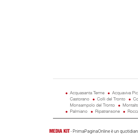
Acquasanta Terme
Acquaviva Pi
Castorano
Colli del Tronto
Co
Monsampolo del Tronto
Montalt
Palmiano
Ripatransone
Rocca
MEDIA KIT
- PrimaPaginaOnline è un quotidiano 