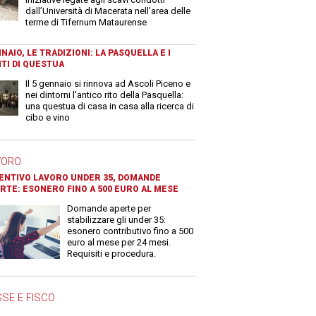
dall’Università di Macerata nell’area delle
terme di Tifernum Mataurense
NAIO, LE TRADIZIONI: LA PASQUELLA E I
TI DI QUESTUA
Il 5 gennaio si rinnova ad Ascoli Piceno e
nei dintorni l'antico rito della Pasquella:
una questua di casa in casa alla ricerca di
cibo e vino
VORO
ENTIVO LAVORO UNDER 35, DOMANDE
RTE: ESONERO FINO A 500 EURO AL MESE
Domande aperte per
stabilizzare gli under 35:
esonero contributivo fino a 500
euro al mese per 24 mesi.
Requisiti e procedura.
SE E FISCO