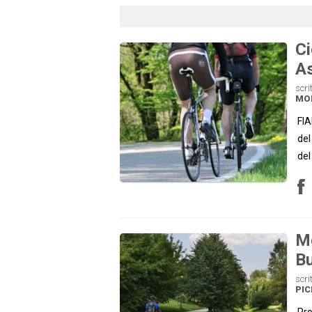
Ci
As
scri
MOB
FIA
del
del
Mo
Bu
scri
PI
Pro