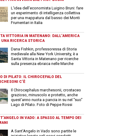
L'idea dell'economista Luigino Bruni: fare
un esperimento di intelligenza collettiva
per una mappatura dal basso dei Monti
Frumentari in Italia
TA VITTORIA IN MATENANO: DALL’AMERICA
 UNA RICERCA STORICA
Dana Fishkin, professoressa di Storia
medievale alla New York University, è a
Santa Vittoria in Matenano per ricerche
sulla presenza ebraica nelle Marche
O DI PILATO: IL CHIROCEFALO DEL
CHESONI C’È
Il Chirocephalus marchesonii, crostaceo
grazioso, minuscolo e protetto, anche
quest'anno nuota a pancia in su nel "suo"
Lago di Pilato. Foto di Peppe Rossi
T’ANGELO IN VADO: A SPASSO AL TEMPO DEI
MANI
A Sant’Angelo in Vado sono partite le
iniziative legate agli scavi condotti