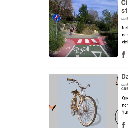
Ci
st
scri
Nel
nec
cic
Da
scri
CRE
Que
non
Yur