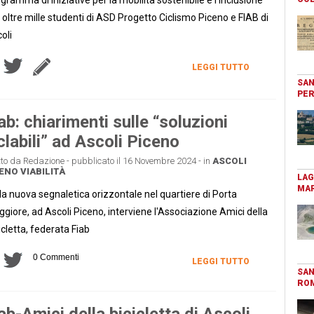
 oltre mille studenti di ASD Progetto Ciclismo Piceno e FIAB di
oli
LEGGI TUTTO
SAN
PER
ab: chiarimenti sulle “soluzioni
clabili” ad Ascoli Piceno
tto da Redazione - pubblicato il 16 Novembre 2024 - in
ASCOLI
CENO
VIABILITÀ
LAG
MAR
la nuova segnaletica orizzontale nel quartiere di Porta
giore, ad Ascoli Piceno, interviene l'Associazione Amici della
icletta, federata Fiab
0 Commenti
LEGGI TUTTO
SAN
RO
ab-Amici della bicicletta di Ascoli