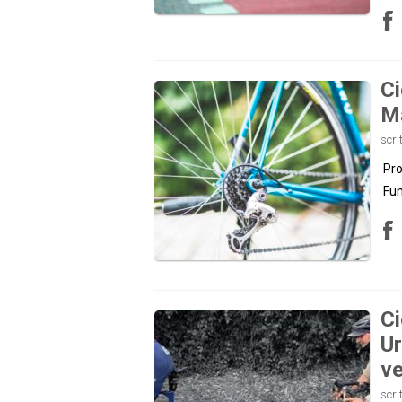
Ci
M
scri
Pro
Fum
Ci
Ur
ve
scri