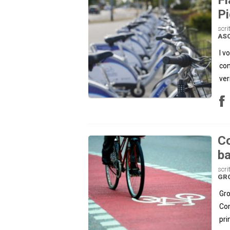
Pi
scri
ASC
I v
con
ver
Co
ba
scri
GR
Gro
Com
pri