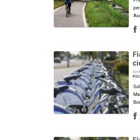
per
Asc
Fi
ci
scri
PI
Sul
Mag
Bic
Fi