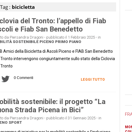
Tag :
bicicletta
clovia del Tronto: l’appello di Fiab
coli e Fiab San Benedetto
tto da Piersandra Dragoni - pubblicato il 1 Febbraio 2025 - in
ILITÀ SOSTENIBILE
PICENO
PRIMO PIANO
B Amici della Bicicletta di Ascoli Piceno e FIAB San Benedetto
 Tronto intervengono congiuntamente sullo stato della Ciclovia
 Tronto
0 Commenti
LEGGI TUTTO
Ban
bilità sostenibile: il progetto “La
ona Strada Picena in Bici”
FR
tto da Piersandra Dragoni - pubblicato il 31 Gennaio 2025 - in
CENO
SPORT
MON
gramma di iniziative per la mobilità sostenibile e l’inclusione
COL