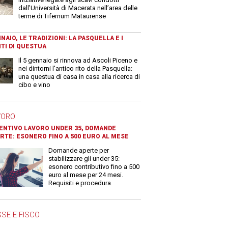
dall’Università di Macerata nell’area delle
terme di Tifernum Mataurense
NAIO, LE TRADIZIONI: LA PASQUELLA E I
TI DI QUESTUA
Il 5 gennaio si rinnova ad Ascoli Piceno e
nei dintorni l'antico rito della Pasquella:
una questua di casa in casa alla ricerca di
cibo e vino
VORO
ENTIVO LAVORO UNDER 35, DOMANDE
RTE: ESONERO FINO A 500 EURO AL MESE
Domande aperte per
stabilizzare gli under 35:
esonero contributivo fino a 500
euro al mese per 24 mesi.
Requisiti e procedura.
SE E FISCO