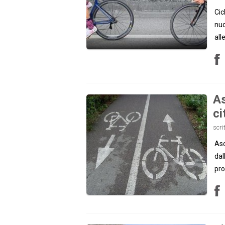
Cic
nuo
all
As
ci
scri
Asc
dal
pro