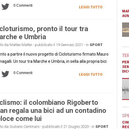
0 Commenti
LEGGI TUTTO
MAR
AUM
cloturismo, pronto il tour tra
arche e Umbria
tto da Matteo Mattei - pubblicato il 19 Gennaio 2021 - in
SPORT
nto a partire il nuovo progetto di Cicloturismo firmato Mauro
TE
agalli. Un tour tra Marche e Umbria, in sella alla propria bici
PER
SEM
DIC
0 Commenti
LEGGI TUTTO
clismo: il colombiano Rigoberto
an regala una bici ad un contadino
SP
loce come lui
CIN
tto da Giuliano Centinaro - pubblicato il 21 Giugno 2020 - in
SPORT
REG