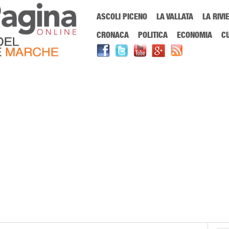
Menu Principale
ASCOLI PICENO
LA VALLATA
LA RIVI
Sei in:
PrimaPaginaOnline.it
Home
»
bicicletta
CRONACA
POLITICA
ECONOMIA
C