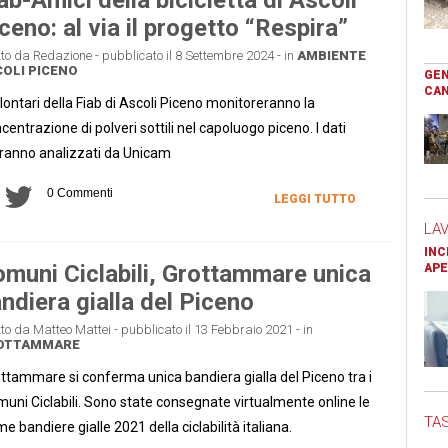
ceno: al via il progetto “Respira”
tto da Redazione - pubblicato il 8 Settembre 2024 - in
AMBIENTE
OLI PICENO
GEN
CAN
olontari della Fiab di Ascoli Piceno monitoreranno la
centrazione di polveri sottili nel capoluogo piceno. I dati
ranno analizzati da Unicam
0 Commenti
LEGGI TUTTO
LA
INC
muni Ciclabili, Grottammare unica
APE
ndiera gialla del Piceno
tto da Matteo Mattei - pubblicato il 13 Febbraio 2021 - in
OTTAMMARE
ttammare si conferma unica bandiera gialla del Piceno tra i
uni Ciclabili. Sono state consegnate virtualmente online le
TAS
me bandiere gialle 2021 della ciclabilità italiana.