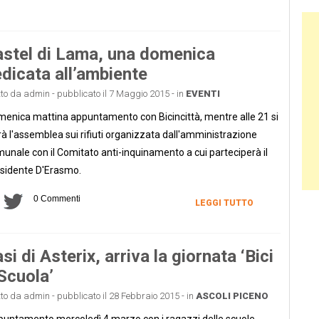
Ban
stel di Lama, una domenica
dicata all’ambiente
tto da admin - pubblicato il 7 Maggio 2015 - in
EVENTI
enica mattina appuntamento con Bicincittà, mentre alle 21 si
rà l'assemblea sui rifiuti organizzata dall'amministrazione
unale con il Comitato anti-inquinamento a cui parteciperà il
sidente D'Erasmo.
0 Commenti
LEGGI TUTTO
si di Asterix, arriva la giornata ‘Bici
Scuola’
tto da admin - pubblicato il 28 Febbraio 2015 - in
ASCOLI PICENO
untamento mercoledì 4 marzo con i ragazzi delle scuole