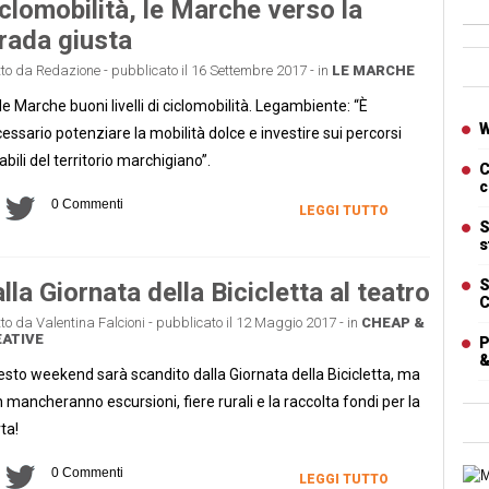
clomobilità, le Marche verso la
rada giusta
Ban
tto da Redazione - pubblicato il 16 Settembre 2017 - in
LE MARCHE
le Marche buoni livelli di ciclomobilità. Legambiente: “È
Artic
W
essario potenziare la mobilità dolce e investire sui percorsi
labili del territorio marchigiano”.
C
c
0 Commenti
LEGGI TUTTO
S
s
S
lla Giornata della Bicicletta al teatro
C
tto da Valentina Falcioni - pubblicato il 12 Maggio 2017 - in
CHEAP &
ATIVE
P
&
sto weekend sarà scandito dalla Giornata della Bicicletta, ma
 mancheranno escursioni, fiere rurali e la raccolta fondi per la
ta!
0 Commenti
Cart
LEGGI TUTTO