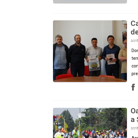
Ca
de
scri
Dom
ter
com
pre
Oa
a 
scri
App