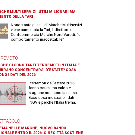
CHE MULTISERVIZI: UTILI MILIONARI MA
ENTO DELLA TARI
Nonostante gli utili di Marche Multiservizi
viene aumentata la Tari, il direttore di
Confcommercio Marche Nord Varotti: "un
comportamento inaccettabile"
RREMOTO
CHÉ CI SONO TANTI TERREMOTI IN ITALIA E
BRANO CONCENTRARSI D’ESTATE? COSA
ONO I DATI DEL 2026
I terremoti dell’estate 2026
fanno paura, ma caldo e
stagione non sono la causa.
Ecco cosa mostrano i dati
INGV e perché l’Italia trema.
ETTACOLO
EMA NELLE MARCHE, NUOVO BANDO
IONALE ENTRO IL 2026: CINECITTÀ SOSTIENE