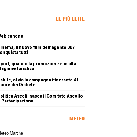
ner Slice
LE PIÙ LETTE
oli più letti
eb canone
inema, il nuovo film dell’agente 007
onquista tutti
port, quando la promozione è in alta
tagione turistica
alute, al via la campagna itinerante Al
uore dei Diabete
olitica Ascoli: nasce il Comitato Ascolto
 Partecipazione
METEO
a meteorologica delle Marche