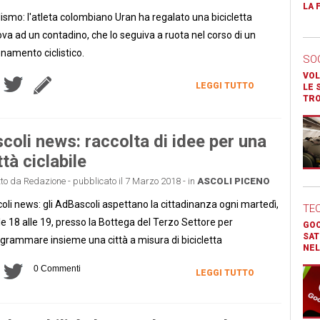
LA 
lismo: l'atleta colombiano Uran ha regalato una bicicletta
va ad un contadino, che lo seguiva a ruota nel corso di un
enamento ciclistico.
SO
VOL
LEGGI TUTTO
LE 
TR
coli news: raccolta di idee per una
ttà ciclabile
tto da Redazione - pubblicato il 7 Marzo 2018 - in
ASCOLI PICENO
oli news: gli AdBascoli aspettano la cittadinanza ogni martedì,
TE
le 18 alle 19, presso la Bottega del Terzo Settore per
GOO
SAT
grammare insieme una città a misura di bicicletta
NEL
0 Commenti
LEGGI TUTTO