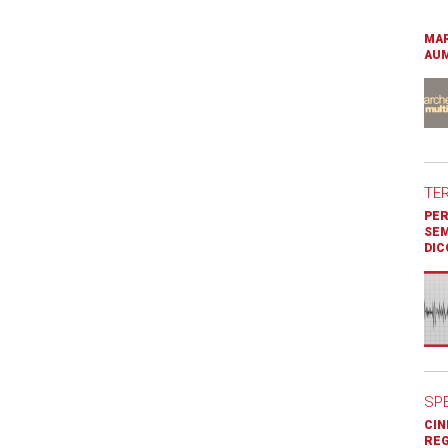
MAR
AUM
TE
PER
SEM
DIC
SP
CIN
REG