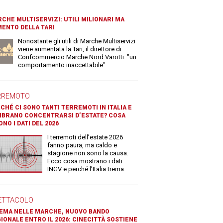
CHE MULTISERVIZI: UTILI MILIONARI MA
ENTO DELLA TARI
Nonostante gli utili di Marche Multiservizi
viene aumentata la Tari, il direttore di
Confcommercio Marche Nord Varotti: "un
comportamento inaccettabile"
RREMOTO
CHÉ CI SONO TANTI TERREMOTI IN ITALIA E
BRANO CONCENTRARSI D’ESTATE? COSA
ONO I DATI DEL 2026
I terremoti dell’estate 2026
fanno paura, ma caldo e
stagione non sono la causa.
Ecco cosa mostrano i dati
INGV e perché l’Italia trema.
ETTACOLO
EMA NELLE MARCHE, NUOVO BANDO
IONALE ENTRO IL 2026: CINECITTÀ SOSTIENE