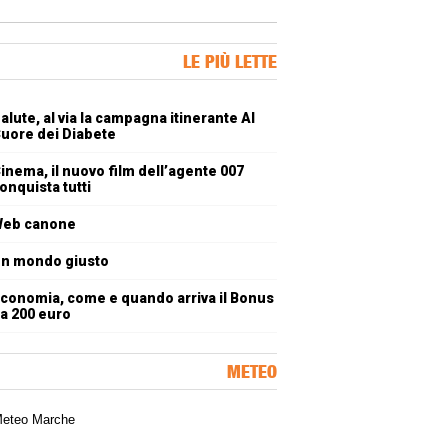
ner Slice
LE PIÙ LETTE
oli più letti
alute, al via la campagna itinerante Al
uore dei Diabete
inema, il nuovo film dell’agente 007
onquista tutti
eb canone
n mondo giusto
conomia, come e quando arriva il Bonus
a 200 euro
METEO
a meteorologica delle Marche