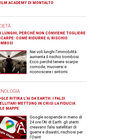
FILM ACADEMY DI MONTALTO
CIETÀ
I LUNGHI, PERCHÉ NON CONVIENE TOGLIERE
SCARPE: COME RIDURRE IL RISCHIO
OMBOSI
Nei voli lunghi l’immobilità
aumenta il rischio trombosi.
Ecco perché tenere scarpe
comode, muoversi e
riconoscere i sintomi.
CNOLOGIA
GLE RITIRA L’AI DA EARTH: I FALSI
ELLITARI METTONO IN CRISI LA FIDUCIA
LE MAPPE
Google sospende in meno di
24 ore l’AI di Earth: gli utenti
creavano falsi satellitari di
guerre e disastri, rischiosi per
l’Osint.