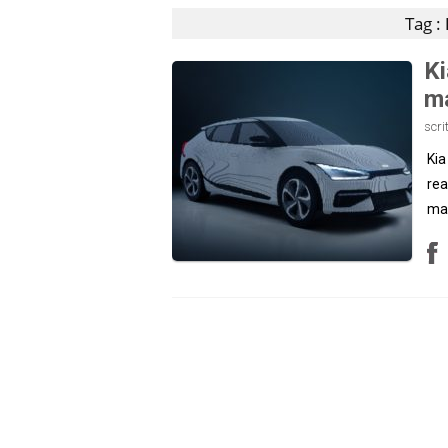
Tag :
Ki
ma
scri
Kia
rea
mat