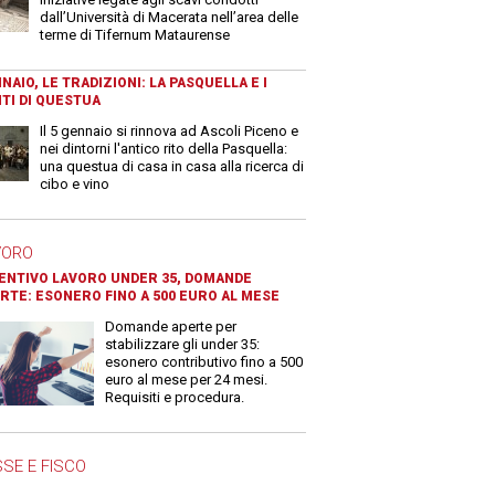
dall’Università di Macerata nell’area delle
terme di Tifernum Mataurense
NAIO, LE TRADIZIONI: LA PASQUELLA E I
TI DI QUESTUA
Il 5 gennaio si rinnova ad Ascoli Piceno e
nei dintorni l'antico rito della Pasquella:
una questua di casa in casa alla ricerca di
cibo e vino
VORO
ENTIVO LAVORO UNDER 35, DOMANDE
RTE: ESONERO FINO A 500 EURO AL MESE
Domande aperte per
stabilizzare gli under 35:
esonero contributivo fino a 500
euro al mese per 24 mesi.
Requisiti e procedura.
SE E FISCO