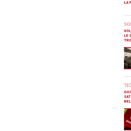
LA 
SO
VOL
LE 
TR
TE
GOO
SAT
NEL