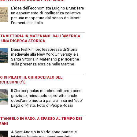
L'idea dell'economista Luigino Bruni: fare
un esperimento di intelligenza collettiva
per una mappatura dal basso dei Monti
Frumentari in Italia
TA VITTORIA IN MATENANO: DALL’AMERICA
 UNA RICERCA STORICA
Dana Fishkin, professoressa di Storia
medievale alla New York University, è a
Santa Vittoria in Matenano per ricerche
sulla presenza ebraica nelle Marche
O DI PILATO: IL CHIROCEFALO DEL
CHESONI C’È
Il Chirocephalus marchesonii, crostaceo
grazioso, minuscolo e protetto, anche
quest'anno nuota a pancia in su nel "suo"
Lago di Pilato. Foto di Peppe Rossi
T’ANGELO IN VADO: A SPASSO AL TEMPO DEI
MANI
A Sant’Angelo in Vado sono partite le
iniziative legate agli scavi condotti