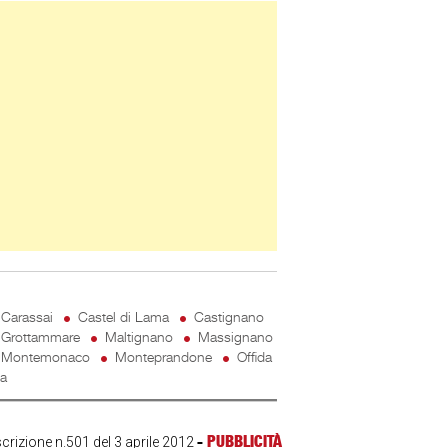
ner Slice
Carassai
Castel di Lama
Castignano
Grottammare
Maltignano
Massignano
Montemonaco
Monteprandone
Offida
ta
-
PUBBLICITÀ
scrizione n.501 del 3 aprile 2012