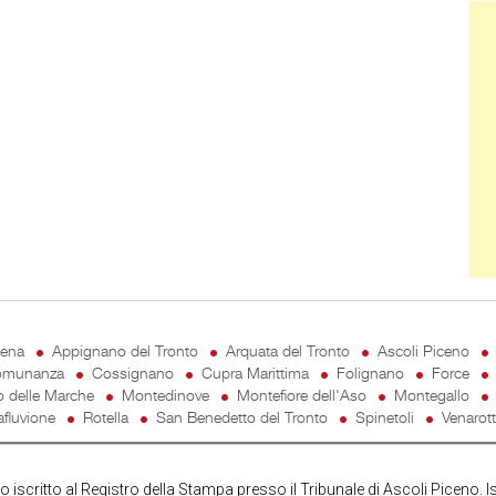
Ban
cena
Appignano del Tronto
Arquata del Tronto
Ascoli Piceno
munanza
Cossignano
Cupra Marittima
Folignano
Force
o delle Marche
Montedinove
Montefiore dell'Aso
Montegallo
fluvione
Rotella
San Benedetto del Tronto
Spinetoli
Venarot
iscritto al Registro della Stampa presso il Tribunale di Ascoli Piceno. I