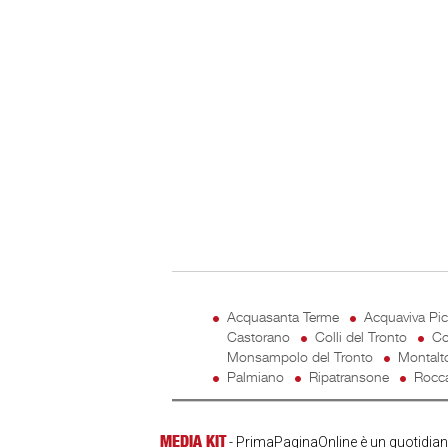
Acquasanta Terme
Acquaviva Pi
Castorano
Colli del Tronto
Co
Monsampolo del Tronto
Montalt
Palmiano
Ripatransone
Rocca
MEDIA KIT
- PrimaPaginaOnline è un quotidiano 