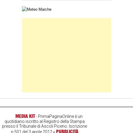
Carta meteorologica delle Marche
Banner Slice
MEDIA KIT
- PrimaPaginaOnline è un
quotidiano iscritto al Registro della Stampa
presso il Tribunale di Ascoli Piceno. Iscrizione
-
PUBBLICITÀ
n.501 del 3 aprile 2012