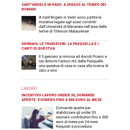
SANT’ANGELO IN VADO: A SPASSO AL TEMPO DEI
ROMANI
A Sant’Angelo in Vado sono partite le
iniziative legate agli scavi condotti
dall’Università di Macerata nell’area delle
terme di Tifernum Mataurense
GENNAIO, LE TRADIZIONI: LA PASQUELLA E I
CANTI DI QUESTUA
Il 5 gennaio si rinnova ad Ascoli Piceno e
nei dintorni l'antico rito della Pasquella:
una questua di casa in casa alla ricerca di
cibo e vino
LAVORO
INCENTIVO LAVORO UNDER 35, DOMANDE
APERTE: ESONERO FINO A 500 EURO AL MESE
Domande aperte per
stabilizzare gli under 35:
esonero contributivo fino a 500
euro al mese per 24 mesi.
Requisiti e procedura.