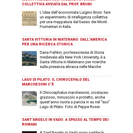
COLLETTIVA AVVIATA DAL PROF. BRUNI
L'idea dell'economista Luigino Bruni: fare
un esperimento di intelligenza collettiva
per una mappatura dal basso dei Monti
Frumentari in Italia
SANTA VITTORIA IN MATENANO: DALL’AMERICA
PER UNA RICERCA STORICA
Dana Fishkin, professoressa di Storia
medievale alla New York University, è a
Santa Vittoria in Matenano per ricerche
sulla presenza ebraica nelle Marche
LAGO DI PILATO: IL CHIROCEFALO DEL
MARCHESONI C’È
Il Chirocephalus marchesonii, crostaceo
grazioso, minuscolo e protetto, anche
quest'anno nuota a pancia in su nel "suo"
Lago di Pilato. Foto di Peppe Rossi
SANT’ANGELO IN VADO: A SPASSO AL TEMPO DEI
ROMANI
A Sant’Angelo in Vado sono partite le