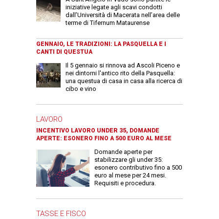
iniziative legate agli scavi condotti
dall’Università di Macerata nell’area delle
terme di Tifernum Mataurense
GENNAIO, LE TRADIZIONI: LA PASQUELLA E I
CANTI DI QUESTUA
Il 5 gennaio si rinnova ad Ascoli Piceno e
nei dintorni l'antico rito della Pasquella:
una questua di casa in casa alla ricerca di
cibo e vino
LAVORO
INCENTIVO LAVORO UNDER 35, DOMANDE
APERTE: ESONERO FINO A 500 EURO AL MESE
Domande aperte per
stabilizzare gli under 35:
esonero contributivo fino a 500
euro al mese per 24 mesi.
Requisiti e procedura.
TASSE E FISCO