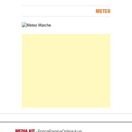
METEO
Carta meteorologica delle Marche
Banner Slice
MEDIA KIT
- PrimaPaginaOnline è un