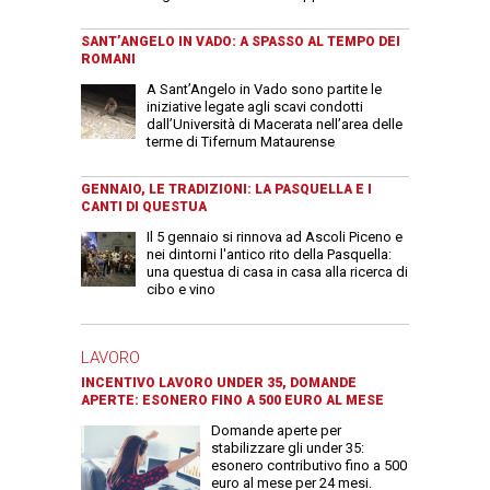
SANT’ANGELO IN VADO: A SPASSO AL TEMPO DEI
ROMANI
A Sant’Angelo in Vado sono partite le
iniziative legate agli scavi condotti
dall’Università di Macerata nell’area delle
terme di Tifernum Mataurense
GENNAIO, LE TRADIZIONI: LA PASQUELLA E I
CANTI DI QUESTUA
Il 5 gennaio si rinnova ad Ascoli Piceno e
nei dintorni l'antico rito della Pasquella:
una questua di casa in casa alla ricerca di
cibo e vino
LAVORO
INCENTIVO LAVORO UNDER 35, DOMANDE
APERTE: ESONERO FINO A 500 EURO AL MESE
Domande aperte per
stabilizzare gli under 35:
esonero contributivo fino a 500
euro al mese per 24 mesi.