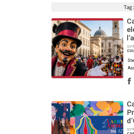
Tag 
Ca
el
l’
scri
CU
Ste
Asc
Ca
Pr
d’
scri
CA