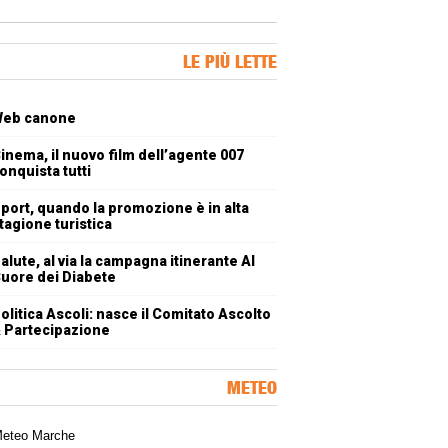
ner Slice
LE PIÙ LETTE
oli più letti
eb canone
inema, il nuovo film dell’agente 007
onquista tutti
port, quando la promozione è in alta
tagione turistica
alute, al via la campagna itinerante Al
uore dei Diabete
olitica Ascoli: nasce il Comitato Ascolto
 Partecipazione
METEO
a meteorologica delle Marche