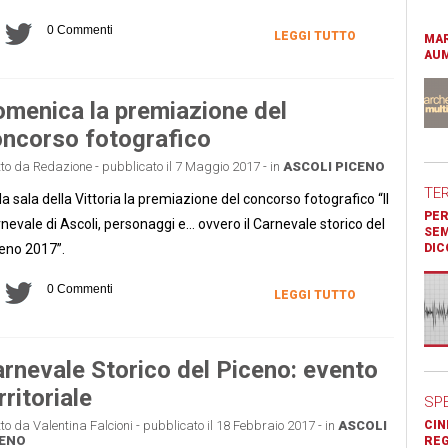
0 Commenti
LEGGI TUTTO
MAR
AUM
menica la premiazione del
ncorso fotografico
tto da Redazione - pubblicato il 7 Maggio 2017 - in
ASCOLI PICENO
TE
la sala della Vittoria la premiazione del concorso fotografico “Il
PER
nevale di Ascoli, personaggi e… ovvero il Carnevale storico del
SEM
eno 2017”.
DIC
0 Commenti
LEGGI TUTTO
rnevale Storico del Piceno: evento
rritoriale
SP
tto da Valentina Falcioni - pubblicato il 18 Febbraio 2017 - in
ASCOLI
CIN
CENO
REG