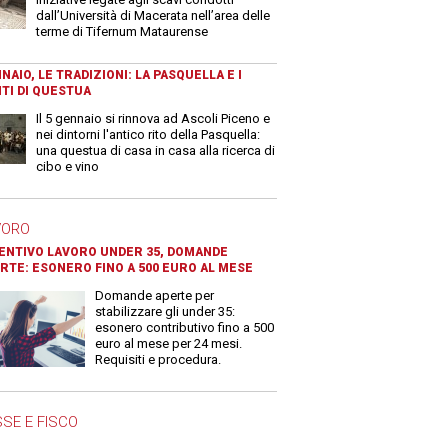
dall’Università di Macerata nell’area delle
terme di Tifernum Mataurense
NAIO, LE TRADIZIONI: LA PASQUELLA E I
TI DI QUESTUA
Il 5 gennaio si rinnova ad Ascoli Piceno e
nei dintorni l'antico rito della Pasquella:
una questua di casa in casa alla ricerca di
cibo e vino
VORO
ENTIVO LAVORO UNDER 35, DOMANDE
RTE: ESONERO FINO A 500 EURO AL MESE
Domande aperte per
stabilizzare gli under 35:
esonero contributivo fino a 500
euro al mese per 24 mesi.
Requisiti e procedura.
SE E FISCO