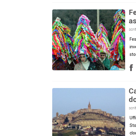
Fe
as
scri
Fes
inv
sto
Ca
do
scri
Uff
Sto
clo