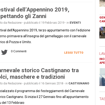
stival dell’Appennino 2019,
pettando gli Zanni
GEN
CAN
tto da Redazione - pubblicato il 19 Febbraio 2019 - in
EVENTI
tival dell'Appennino 2019, terzo appuntamento con l'edizione
erno-primavera all'insegna del gemellaggio con il carnevale
rico di Pozza e Umito.
0 Commenti
LEGGI TUTTO
LA
INC
APE
rnevale storico Castignano tra
lci, maschere e tradizioni
tto da Redazione - pubblicato il 16 Gennaio 2018 - in
CASTIGNANO
icializzato il programma dei festeggiamenti del Carnevale
rico Castignano. Si inizia il 27 Gennaio fino all'appuntamento
TAS
u del 13 Febbraio