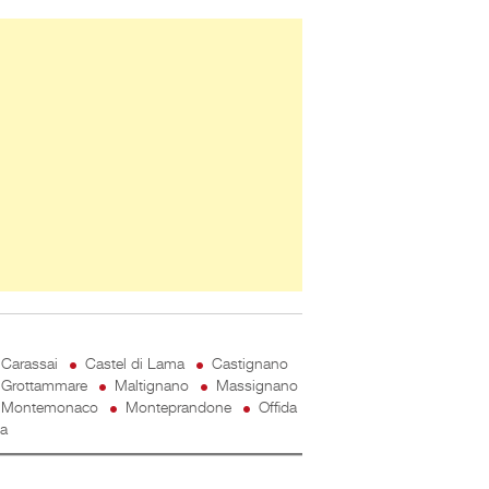
ner Slice
Carassai
Castel di Lama
Castignano
Grottammare
Maltignano
Massignano
Montemonaco
Monteprandone
Offida
ta