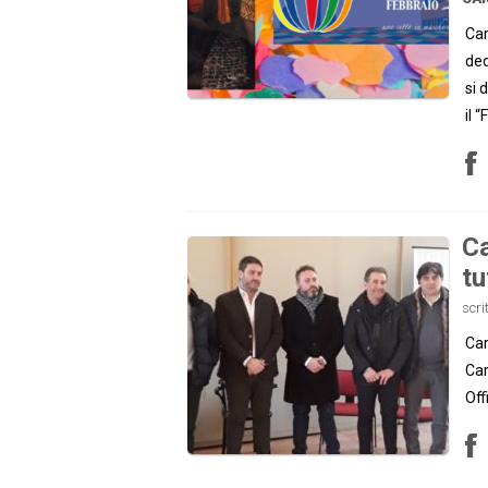
Car
ded
si 
il 
Ca
tu
scri
Car
Car
Off