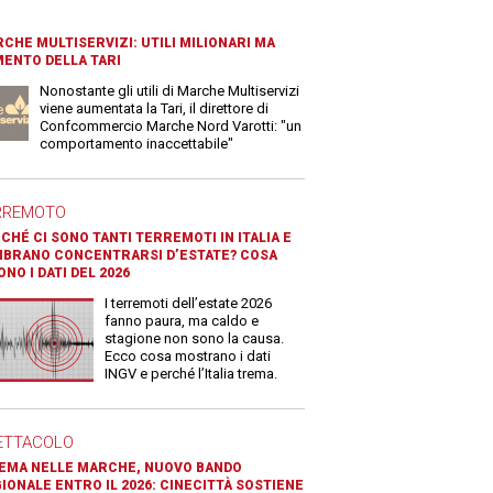
CHE MULTISERVIZI: UTILI MILIONARI MA
ENTO DELLA TARI
Nonostante gli utili di Marche Multiservizi
viene aumentata la Tari, il direttore di
Confcommercio Marche Nord Varotti: "un
comportamento inaccettabile"
RREMOTO
CHÉ CI SONO TANTI TERREMOTI IN ITALIA E
BRANO CONCENTRARSI D’ESTATE? COSA
ONO I DATI DEL 2026
I terremoti dell’estate 2026
fanno paura, ma caldo e
stagione non sono la causa.
Ecco cosa mostrano i dati
INGV e perché l’Italia trema.
ETTACOLO
EMA NELLE MARCHE, NUOVO BANDO
IONALE ENTRO IL 2026: CINECITTÀ SOSTIENE