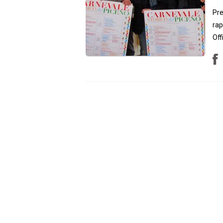
Pre
rap
Off