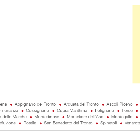
Ban
cena
Appignano del Tronto
Arquata del Tronto
Ascoli Piceno
munanza
Cossignano
Cupra Marittima
Folignano
Force
o delle Marche
Montedinove
Montefiore dell'Aso
Montegallo
fluvione
Rotella
San Benedetto del Tronto
Spinetoli
Venarot