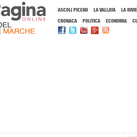
Menu Principale
ASCOLI PICENO
LA VALLATA
LA RIVI
Sei in:
PrimaPaginaOnline.it
Home
»
carnevale storico
CRONACA
POLITICA
ECONOMIA
C