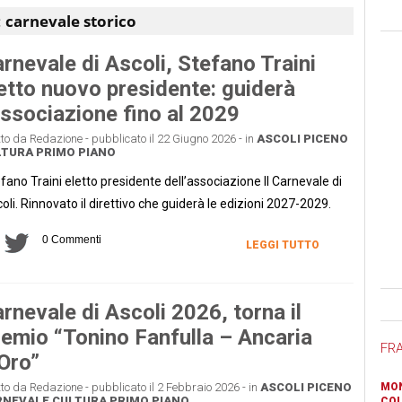
:
carnevale storico
rnevale di Ascoli, Stefano Traini
etto nuovo presidente: guiderà
associazione fino al 2029
tto da Redazione - pubblicato il 22 Giugno 2026 - in
ASCOLI PICENO
LTURA
PRIMO PIANO
fano Traini eletto presidente dell’associazione Il Carnevale di
oli. Rinnovato il direttivo che guiderà le edizioni 2027-2029.
0 Commenti
LEGGI TUTTO
Ban
rnevale di Ascoli 2026, torna il
emio “Tonino Fanfulla – Ancaria
FR
Oro”
tto da Redazione - pubblicato il 2 Febbraio 2026 - in
ASCOLI PICENO
MON
RNEVALE
CULTURA
PRIMO PIANO
COL