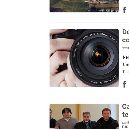
Do
co
scri
Nel
Car
Pic
Ca
te
scri
PI