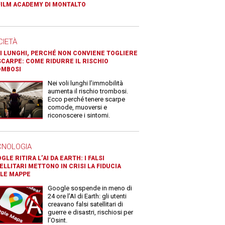
FILM ACADEMY DI MONTALTO
CIETÀ
I LUNGHI, PERCHÉ NON CONVIENE TOGLIERE
SCARPE: COME RIDURRE IL RISCHIO
OMBOSI
Nei voli lunghi l’immobilità
aumenta il rischio trombosi.
Ecco perché tenere scarpe
comode, muoversi e
riconoscere i sintomi.
CNOLOGIA
GLE RITIRA L’AI DA EARTH: I FALSI
ELLITARI METTONO IN CRISI LA FIDUCIA
LE MAPPE
Google sospende in meno di
24 ore l’AI di Earth: gli utenti
creavano falsi satellitari di
guerre e disastri, rischiosi per
l’Osint.