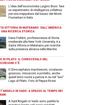
L'idea dell'economista Luigino Bruni: fare
un esperimento di intelligenza collettiva
per una mappatura dal basso dei Monti
Frumentari in Italia
TA VITTORIA IN MATENANO: DALL’AMERICA
 UNA RICERCA STORICA
Dana Fishkin, professoressa di Storia
medievale alla New York University, è a
Santa Vittoria in Matenano per ricerche
sulla presenza ebraica nelle Marche
O DI PILATO: IL CHIROCEFALO DEL
CHESONI C’È
Il Chirocephalus marchesonii, crostaceo
grazioso, minuscolo e protetto, anche
quest'anno nuota a pancia in su nel "suo"
Lago di Pilato. Foto di Peppe Rossi
T’ANGELO IN VADO: A SPASSO AL TEMPO DEI
MANI
A Sant’Angelo in Vado sono partite le
iniziative legate agli scavi condotti