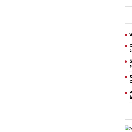
Ban
Artic
W
C
c
S
s
S
C
P
&
Cart