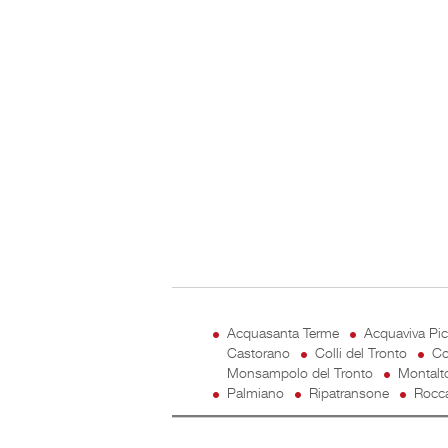
Acquasanta Terme
Acquaviva Pi
Castorano
Colli del Tronto
Co
Monsampolo del Tronto
Montalt
Palmiano
Ripatransone
Rocca