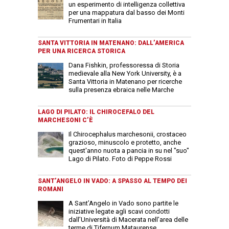
un esperimento di intelligenza collettiva
per una mappatura dal basso dei Monti
Frumentari in Italia
SANTA VITTORIA IN MATENANO: DALL’AMERICA
PER UNA RICERCA STORICA
Dana Fishkin, professoressa di Storia
medievale alla New York University, è a
Santa Vittoria in Matenano per ricerche
sulla presenza ebraica nelle Marche
LAGO DI PILATO: IL CHIROCEFALO DEL
MARCHESONI C’È
Il Chirocephalus marchesonii, crostaceo
grazioso, minuscolo e protetto, anche
quest'anno nuota a pancia in su nel "suo"
Lago di Pilato. Foto di Peppe Rossi
SANT’ANGELO IN VADO: A SPASSO AL TEMPO DEI
ROMANI
A Sant’Angelo in Vado sono partite le
iniziative legate agli scavi condotti
dall’Università di Macerata nell’area delle
terme di Tifernum Mataurense