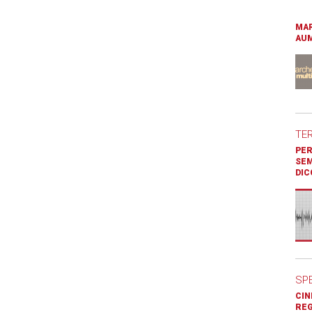
MAR
AUM
TE
PER
SEM
DIC
SP
CIN
REG