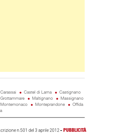
Carassai
Castel di Lama
Castignano
Grottammare
Maltignano
Massignano
Montemonaco
Monteprandone
Offida
ta
-
PUBBLICITÀ
scrizione n.501 del 3 aprile 2012