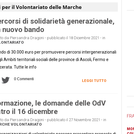
i per il Volontariato delle Marche
rcorsi di solidarietà generazionale,
n nuovo bando
tto da Piersandra Dragoni - pubblicato il 18 Dicembre 2021 - in
LONTARIATO
do di 30.000 euro per promuovere percorsi intergenerazionali
li Ambiti territoriali sociali delle province di Ascoli, Fermo e
erata. Tutte le info
0 Commenti
LEGGI TUTTO
Ban
rmazione, le domande delle OdV
tro il 16 dicembre
FR
tto da Piersandra Dragoni - pubblicato il 27 Novembre 2021 - in
RCHE
VOLONTARIATO
MON
organizzazioni di volontariato possono presentare proposte di
COL