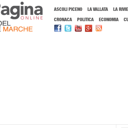
Menu Principale
ASCOLI PICENO
LA VALLATA
LA RIVI
Sei in:
PrimaPaginaOnline.it
Home
»
Centro Servizi per il Volontariato
CRONACA
POLITICA
ECONOMIA
C