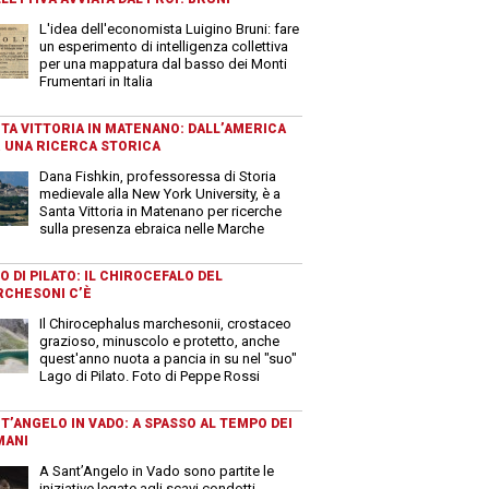
L'idea dell'economista Luigino Bruni: fare
un esperimento di intelligenza collettiva
per una mappatura dal basso dei Monti
Frumentari in Italia
TA VITTORIA IN MATENANO: DALL’AMERICA
 UNA RICERCA STORICA
Dana Fishkin, professoressa di Storia
medievale alla New York University, è a
Santa Vittoria in Matenano per ricerche
sulla presenza ebraica nelle Marche
O DI PILATO: IL CHIROCEFALO DEL
CHESONI C’È
Il Chirocephalus marchesonii, crostaceo
grazioso, minuscolo e protetto, anche
quest'anno nuota a pancia in su nel "suo"
Lago di Pilato. Foto di Peppe Rossi
T’ANGELO IN VADO: A SPASSO AL TEMPO DEI
MANI
A Sant’Angelo in Vado sono partite le
iniziative legate agli scavi condotti