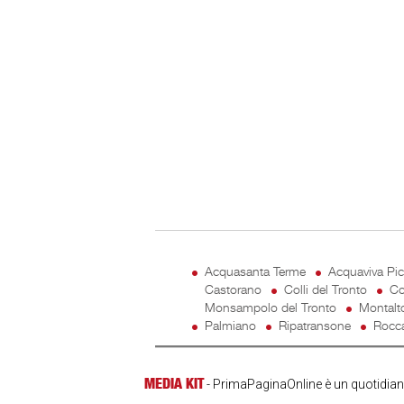
Acquasanta Terme
Acquaviva Pi
Castorano
Colli del Tronto
Co
Monsampolo del Tronto
Montalt
Palmiano
Ripatransone
Rocca
MEDIA KIT
- PrimaPaginaOnline è un quotidiano 