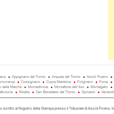
cena
Appignano del Tronto
Arquata del Tronto
Ascoli Piceno
munanza
Cossignano
Cupra Marittima
Folignano
Force
o delle Marche
Montedinove
Montefiore dell'Aso
Montegallo
fluvione
Rotella
San Benedetto del Tronto
Spinetoli
Venarot
iscritto al Registro della Stampa presso il Tribunale di Ascoli Piceno. I