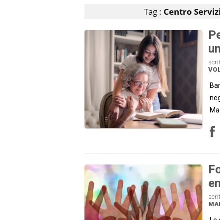
Tag :
Centro Serviz
Pe
u
scri
VO
Ban
neg
Mac
Fo
en
scri
MA
Le 