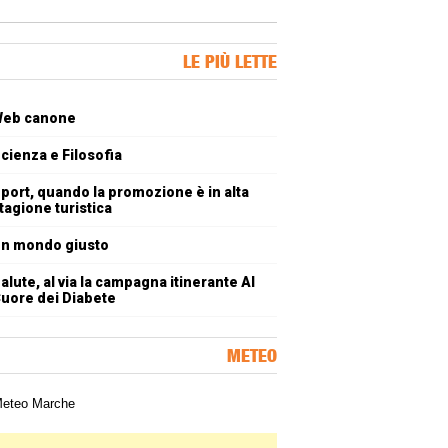
ner Slice
LE PIÙ LETTE
oli più letti
eb canone
cienza e Filosofia
port, quando la promozione è in alta
tagione turistica
n mondo giusto
alute, al via la campagna itinerante Al
uore dei Diabete
METEO
a meteorologica delle Marche
ner Slice