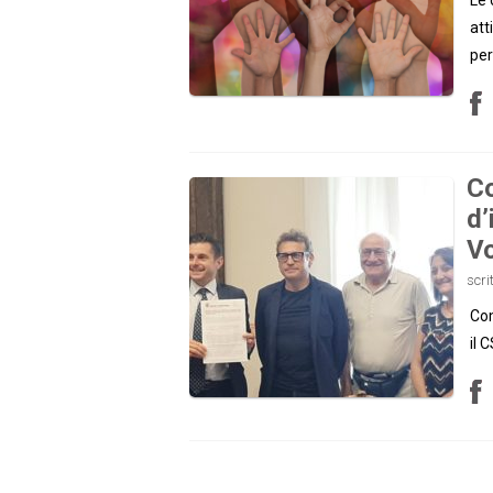
att
per
Co
d’
Vo
scri
Com
il 