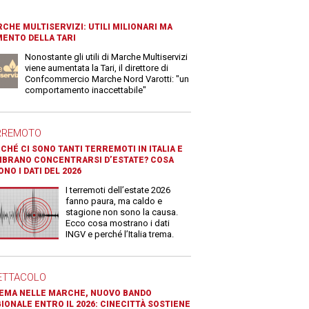
CHE MULTISERVIZI: UTILI MILIONARI MA
ENTO DELLA TARI
Nonostante gli utili di Marche Multiservizi
viene aumentata la Tari, il direttore di
Confcommercio Marche Nord Varotti: "un
comportamento inaccettabile"
RREMOTO
CHÉ CI SONO TANTI TERREMOTI IN ITALIA E
BRANO CONCENTRARSI D’ESTATE? COSA
ONO I DATI DEL 2026
I terremoti dell’estate 2026
fanno paura, ma caldo e
stagione non sono la causa.
Ecco cosa mostrano i dati
INGV e perché l’Italia trema.
ETTACOLO
EMA NELLE MARCHE, NUOVO BANDO
IONALE ENTRO IL 2026: CINECITTÀ SOSTIENE