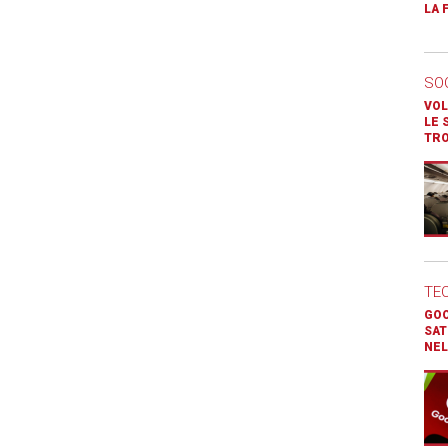
LA 
SO
VOL
LE 
TR
TE
GOO
SAT
NEL