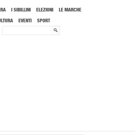
ERA
I SIBILLINI
ELEZIONI
LE MARCHE
 delle Marche
ULTURA
EVENTI
SPORT