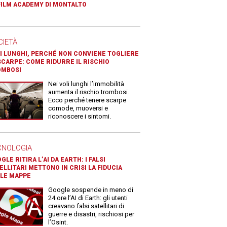
FILM ACADEMY DI MONTALTO
CIETÀ
I LUNGHI, PERCHÉ NON CONVIENE TOGLIERE
SCARPE: COME RIDURRE IL RISCHIO
OMBOSI
Nei voli lunghi l’immobilità
aumenta il rischio trombosi.
Ecco perché tenere scarpe
comode, muoversi e
riconoscere i sintomi.
CNOLOGIA
GLE RITIRA L’AI DA EARTH: I FALSI
ELLITARI METTONO IN CRISI LA FIDUCIA
LE MAPPE
Google sospende in meno di
24 ore l’AI di Earth: gli utenti
creavano falsi satellitari di
guerre e disastri, rischiosi per
l’Osint.