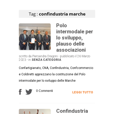
Articoli che contengono il tag selezionato
Tag :
confindustria marche
Polo
intermodale per
lo sviluppo,
plauso delle
associazioni
scritto da Piersandra Dragoni - pubblicato il 26 Marzo
2023 - in
SENZA CATEGORIA
Confartigianato, CNA, Confindustria, Confcommercio
e Coldiretti apprezzano la costituzione del Polo
intermodale per lo sviluppo delle Marche
0 Commenti
LEGGI TUTTO
Confindustria