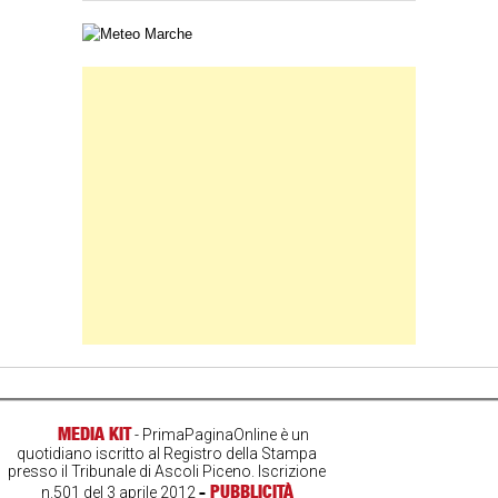
Carta meteorologica delle Marche
Banner Slice
MEDIA KIT
- PrimaPaginaOnline è un
quotidiano iscritto al Registro della Stampa
presso il Tribunale di Ascoli Piceno. Iscrizione
-
PUBBLICITÀ
n.501 del 3 aprile 2012