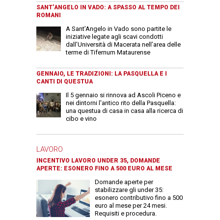
SANT’ANGELO IN VADO: A SPASSO AL TEMPO DEI
ROMANI
A Sant’Angelo in Vado sono partite le
iniziative legate agli scavi condotti
dall’Università di Macerata nell’area delle
terme di Tifernum Mataurense
GENNAIO, LE TRADIZIONI: LA PASQUELLA E I
CANTI DI QUESTUA
Il 5 gennaio si rinnova ad Ascoli Piceno e
nei dintorni l'antico rito della Pasquella:
una questua di casa in casa alla ricerca di
cibo e vino
LAVORO
INCENTIVO LAVORO UNDER 35, DOMANDE
APERTE: ESONERO FINO A 500 EURO AL MESE
Domande aperte per
stabilizzare gli under 35:
esonero contributivo fino a 500
euro al mese per 24 mesi.
Requisiti e procedura.