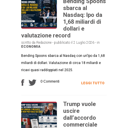
Bending Spoons
sbarca al
Nasdaq: Ipo da
1,68 miliardi di
dollari e
valutazione record
scritto da Redazione - pubblicato il 2 Luglio 2026 - in
ECONOMIA
Bending Spoons sbarca al Nasdaq con un'Ipo da 1,68
miliardi di dollari. Valutazione di circa 18 miliardi e
ricavi quasi raddoppiati nel 2025.
0 Commenti
LEGGI TUTTO
Trump vuole
uscire
dall’accordo
commerciale