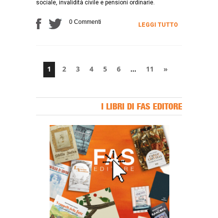
sociale, invalidità civile e pensioni ordinarie.
0 Commenti
LEGGI TUTTO
1
2
3
4
5
6
…
11
»
I LIBRI DI FAS EDITORE