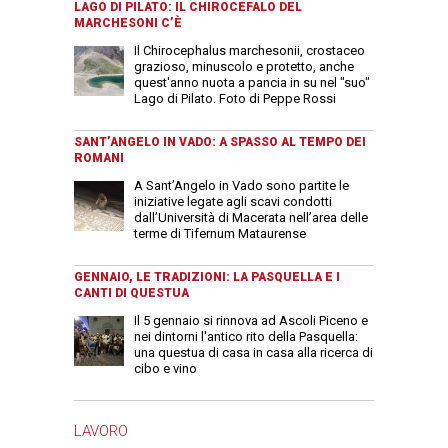
LAGO DI PILATO: IL CHIROCEFALO DEL
MARCHESONI C’È
Il Chirocephalus marchesonii, crostaceo
grazioso, minuscolo e protetto, anche
quest'anno nuota a pancia in su nel "suo"
Lago di Pilato. Foto di Peppe Rossi
SANT’ANGELO IN VADO: A SPASSO AL TEMPO DEI
ROMANI
A Sant’Angelo in Vado sono partite le
iniziative legate agli scavi condotti
dall’Università di Macerata nell’area delle
terme di Tifernum Mataurense
GENNAIO, LE TRADIZIONI: LA PASQUELLA E I
CANTI DI QUESTUA
Il 5 gennaio si rinnova ad Ascoli Piceno e
nei dintorni l'antico rito della Pasquella:
una questua di casa in casa alla ricerca di
cibo e vino
LAVORO