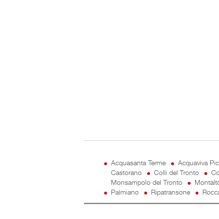
Acquasanta Terme
Acquaviva Pi
Castorano
Colli del Tronto
Co
Monsampolo del Tronto
Montalt
Palmiano
Ripatransone
Rocca