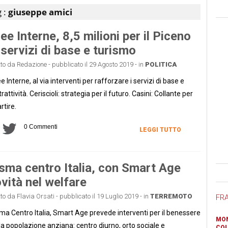
 :
giuseppe amici
ee Interne, 8,5 milioni per il Piceno
 servizi di base e turismo
tto da Redazione - pubblicato il 29 Agosto 2019 - in
POLITICA
e Interne, al via interventi per rafforzare i servizi di base e
ttrattività. Ceriscioli: strategia per il futuro. Casini: Collante per
rtire.
0 Commenti
LEGGI TUTTO
sma centro Italia, con Smart Age
Ban
vità nel welfare
tto da Flavia Orsati - pubblicato il 19 Luglio 2019 - in
TERREMOTO
FR
ma Centro Italia, Smart Age prevede interventi per il benessere
MON
la popolazione anziana: centro diurno, orto sociale e
COL