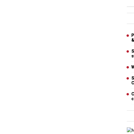
Ban
Artic
P
&
S
s
W
S
C
C
c
Cart