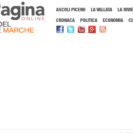
Menu Principale
ASCOLI PICENO
LA VALLATA
LA RIVI
Sei in:
PrimaPaginaOnline.it
Home
»
giuseppe amici
CRONACA
POLITICA
ECONOMIA
C