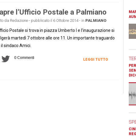
apre l’Ufficio Postale a Palmiano
MAR
AUM
tto da Redazione - pubblicato il 6 Ottobre 2014 - in
PALMIANO
fficio Postale si trova in piazza Umberto I e l'inaugurazione si
lgerà martedì 7 ottobre alle ore 11. Un importante traguardo
 il sindaco Amici.
0 Commenti
TE
LEGGI TUTTO
PER
SEM
DIC
SP
CIN
REG