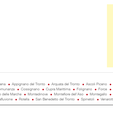
Ban
cena
Appignano del Tronto
Arquata del Tronto
Ascoli Piceno
munanza
Cossignano
Cupra Marittima
Folignano
Force
o delle Marche
Montedinove
Montefiore dell'Aso
Montegallo
fluvione
Rotella
San Benedetto del Tronto
Spinetoli
Venarot