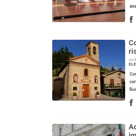
ass
Co
ri
scri
ELE
Com
con
Bu
A
im