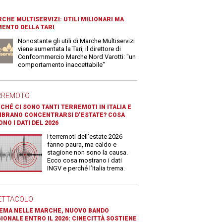
CHE MULTISERVIZI: UTILI MILIONARI MA
ENTO DELLA TARI
Nonostante gli utili di Marche Multiservizi
viene aumentata la Tari, il direttore di
Confcommercio Marche Nord Varotti: "un
comportamento inaccettabile"
RREMOTO
CHÉ CI SONO TANTI TERREMOTI IN ITALIA E
BRANO CONCENTRARSI D’ESTATE? COSA
ONO I DATI DEL 2026
I terremoti dell’estate 2026
fanno paura, ma caldo e
stagione non sono la causa.
Ecco cosa mostrano i dati
INGV e perché l’Italia trema.
ETTACOLO
EMA NELLE MARCHE, NUOVO BANDO
IONALE ENTRO IL 2026: CINECITTÀ SOSTIENE