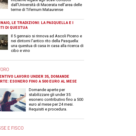
dall’Università di Macerata nell’area delle
terme di Tifernum Mataurense
NAIO, LE TRADIZIONI: LA PASQUELLA E I
TI DI QUESTUA
Il 5 gennaio si rinnova ad Ascoli Piceno e
nei dintorni l'antico rito della Pasquella:
una questua di casa in casa alla ricerca di
cibo e vino
VORO
ENTIVO LAVORO UNDER 35, DOMANDE
RTE: ESONERO FINO A 500 EURO AL MESE
Domande aperte per
stabilizzare gli under 35:
esonero contributivo fino a 500
euro al mese per 24 mesi.
Requisiti e procedura.
SE E FISCO