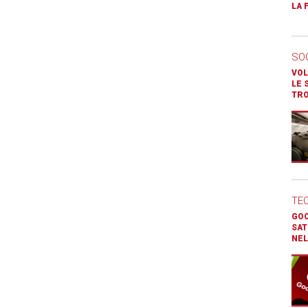
LA 
SO
VOL
LE 
TR
TE
GOO
SAT
NEL