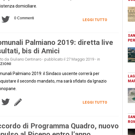
istenza domiciliare.
0 Commenti
LEGGI TUTTO
SAN
munali Palmiano 2019: diretta live
PER
sultati, bis di Amici
tto da Giuliano Centinaro - pubblicato il 27 Maggio 2019 - in
ZIONI
unali Palmiano 2019: il Sindaco uscente correrà per
LAG
quistare il secondo mandato, ma sarà sfidato da Ignazio
MAR
onopane.
LEGGI TUTTO
SAN
RO
ccordo di Programma Quadro, nuovo
pulso al Piceno entro l’anno