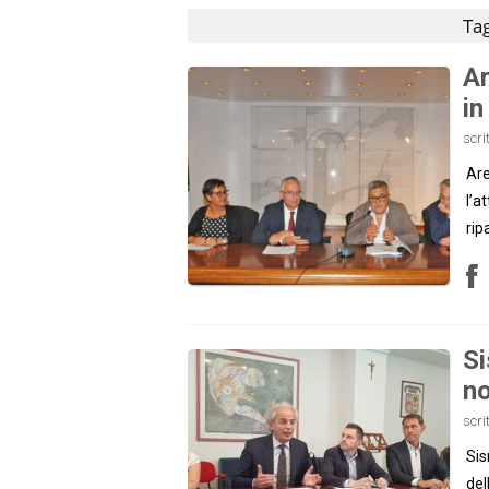
Tag
Ar
in
scri
Are
l’a
ripa
Si
no
scri
Sis
del