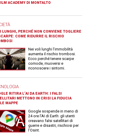
FILM ACADEMY DI MONTALTO
CIETÀ
I LUNGHI, PERCHÉ NON CONVIENE TOGLIERE
SCARPE: COME RIDURRE IL RISCHIO
OMBOSI
Nei voli lunghi l’immobilità
aumenta il rischio trombosi.
Ecco perché tenere scarpe
comode, muoversi e
riconoscere i sintomi.
CNOLOGIA
GLE RITIRA L’AI DA EARTH: I FALSI
ELLITARI METTONO IN CRISI LA FIDUCIA
LE MAPPE
Google sospende in meno di
24 ore l’AI di Earth: gli utenti
creavano falsi satellitari di
guerre e disastri, rischiosi per
l’Osint.