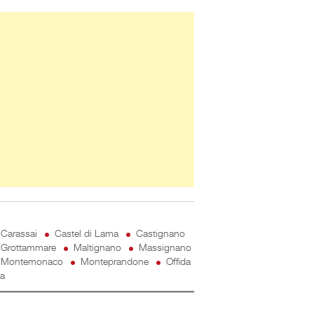
ner Slice
Carassai
Castel di Lama
Castignano
Grottammare
Maltignano
Massignano
Montemonaco
Monteprandone
Offida
ta