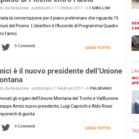
tto da Redazione - pubblicato il 11 Ottobre 2017 - in
I SIBILLINI
iata la concertazione per il piano preliminare che riguarda 15
GEN
uni del Piceno. L’obiettivo è l'Accordo di Programma Quadro
CAN
ro l'anno.
0 Commenti
LEGGI TUTTO
ici è il nuovo presidente dell’Unione
LA
ontana
INC
APE
tto da Redazione - pubblicato il 1 Febbraio 2017 - in
PALMIANO
novati gli organi dell'Unione Montana del Tronto e Valfluvione.
seppe Amici nuovo presidente, Luigi Capriotti e Aldo Rossi
ponenti di giunta
0 Commenti
LEGGI TUTTO
TAS