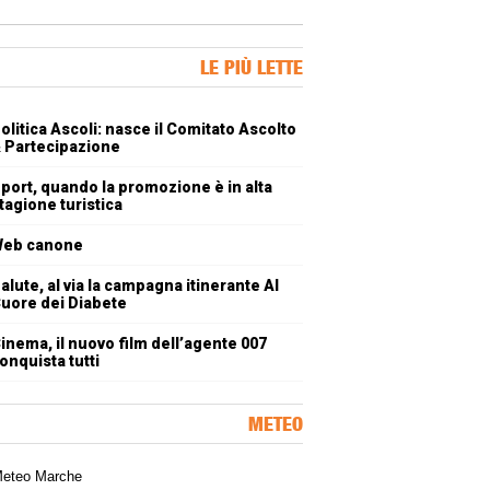
ner Slice
LE PIÙ LETTE
oli più letti
olitica Ascoli: nasce il Comitato Ascolto
 Partecipazione
port, quando la promozione è in alta
tagione turistica
eb canone
alute, al via la campagna itinerante Al
uore dei Diabete
inema, il nuovo film dell’agente 007
onquista tutti
METEO
a meteorologica delle Marche