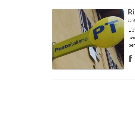
Ri
scri
L'U
svo
per