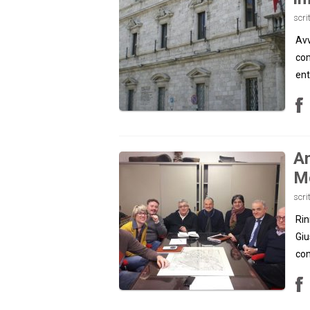
scri
Avv
com
ent
Am
M
scri
Rin
Giu
com