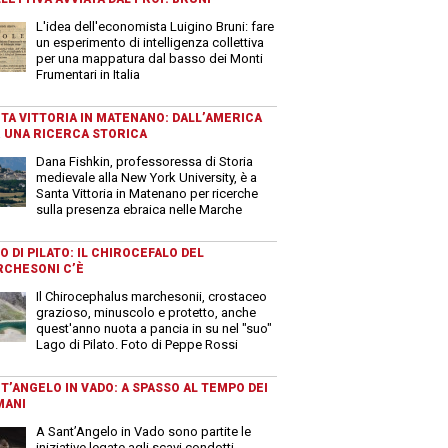
L'idea dell'economista Luigino Bruni: fare
un esperimento di intelligenza collettiva
per una mappatura dal basso dei Monti
Frumentari in Italia
TA VITTORIA IN MATENANO: DALL’AMERICA
 UNA RICERCA STORICA
Dana Fishkin, professoressa di Storia
medievale alla New York University, è a
Santa Vittoria in Matenano per ricerche
sulla presenza ebraica nelle Marche
O DI PILATO: IL CHIROCEFALO DEL
CHESONI C’È
Il Chirocephalus marchesonii, crostaceo
grazioso, minuscolo e protetto, anche
quest'anno nuota a pancia in su nel "suo"
Lago di Pilato. Foto di Peppe Rossi
T’ANGELO IN VADO: A SPASSO AL TEMPO DEI
MANI
A Sant’Angelo in Vado sono partite le
iniziative legate agli scavi condotti