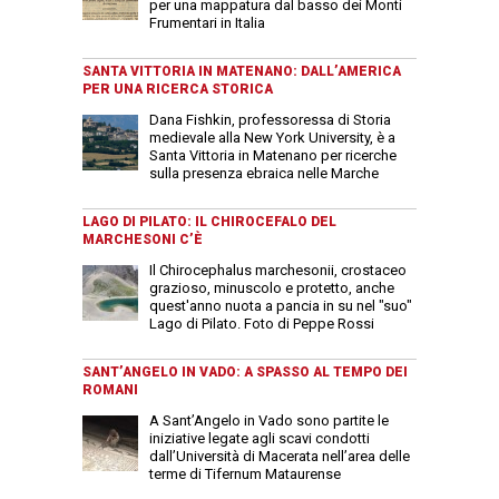
per una mappatura dal basso dei Monti
Frumentari in Italia
SANTA VITTORIA IN MATENANO: DALL’AMERICA
PER UNA RICERCA STORICA
Dana Fishkin, professoressa di Storia
medievale alla New York University, è a
Santa Vittoria in Matenano per ricerche
sulla presenza ebraica nelle Marche
LAGO DI PILATO: IL CHIROCEFALO DEL
MARCHESONI C’È
Il Chirocephalus marchesonii, crostaceo
grazioso, minuscolo e protetto, anche
quest'anno nuota a pancia in su nel "suo"
Lago di Pilato. Foto di Peppe Rossi
SANT’ANGELO IN VADO: A SPASSO AL TEMPO DEI
ROMANI
A Sant’Angelo in Vado sono partite le
iniziative legate agli scavi condotti
dall’Università di Macerata nell’area delle
terme di Tifernum Mataurense