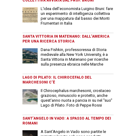
COLLETTIVA AVVIATA DAL PROF. BRUNI
L'idea dell'economista Luigino Bruni: fare
un esperimento di intelligenza collettiva
per una mappatura dal basso dei Monti
Frumentari in Italia
SANTA VITTORIA IN MATENANO: DALL’AMERICA
PER UNA RICERCA STORICA
Dana Fishkin, professoressa di Storia
medievale alla New York University, è a
Santa Vittoria in Matenano per ricerche
sulla presenza ebraica nelle Marche
LAGO DI PILATO: IL CHIROCEFALO DEL
MARCHESONI C’È
Il Chirocephalus marchesonii, crostaceo
grazioso, minuscolo e protetto, anche
quest'anno nuota a pancia in su nel "suo"
Lago di Pilato. Foto di Peppe Rossi
SANT’ANGELO IN VADO: A SPASSO AL TEMPO DEI
ROMANI
A Sant’Angelo in Vado sono partite le