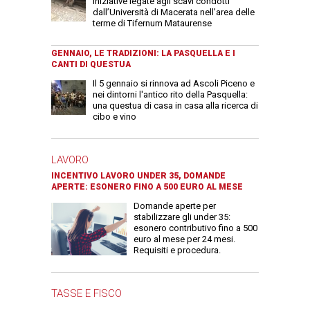
iniziative legate agli scavi condotti
dall’Università di Macerata nell’area delle
terme di Tifernum Mataurense
GENNAIO, LE TRADIZIONI: LA PASQUELLA E I
CANTI DI QUESTUA
Il 5 gennaio si rinnova ad Ascoli Piceno e
nei dintorni l'antico rito della Pasquella:
una questua di casa in casa alla ricerca di
cibo e vino
LAVORO
INCENTIVO LAVORO UNDER 35, DOMANDE
APERTE: ESONERO FINO A 500 EURO AL MESE
Domande aperte per
stabilizzare gli under 35:
esonero contributivo fino a 500
euro al mese per 24 mesi.
Requisiti e procedura.
TASSE E FISCO