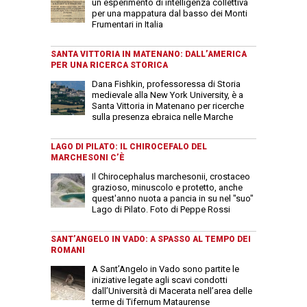
un esperimento di intelligenza collettiva
per una mappatura dal basso dei Monti
Frumentari in Italia
SANTA VITTORIA IN MATENANO: DALL’AMERICA
PER UNA RICERCA STORICA
Dana Fishkin, professoressa di Storia
medievale alla New York University, è a
Santa Vittoria in Matenano per ricerche
sulla presenza ebraica nelle Marche
LAGO DI PILATO: IL CHIROCEFALO DEL
MARCHESONI C’È
Il Chirocephalus marchesonii, crostaceo
grazioso, minuscolo e protetto, anche
quest'anno nuota a pancia in su nel "suo"
Lago di Pilato. Foto di Peppe Rossi
SANT’ANGELO IN VADO: A SPASSO AL TEMPO DEI
ROMANI
A Sant’Angelo in Vado sono partite le
iniziative legate agli scavi condotti
dall’Università di Macerata nell’area delle
terme di Tifernum Mataurense