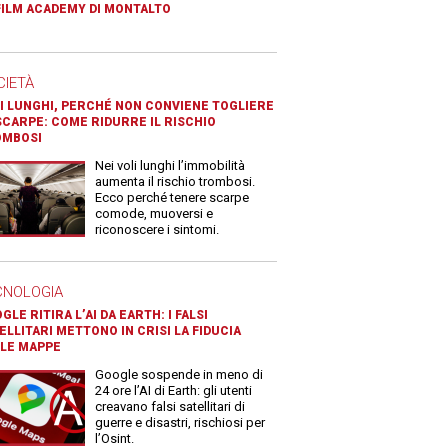
FILM ACADEMY DI MONTALTO
CIETÀ
I LUNGHI, PERCHÉ NON CONVIENE TOGLIERE
SCARPE: COME RIDURRE IL RISCHIO
OMBOSI
Nei voli lunghi l’immobilità
aumenta il rischio trombosi.
Ecco perché tenere scarpe
comode, muoversi e
riconoscere i sintomi.
CNOLOGIA
GLE RITIRA L’AI DA EARTH: I FALSI
ELLITARI METTONO IN CRISI LA FIDUCIA
LE MAPPE
Google sospende in meno di
24 ore l’AI di Earth: gli utenti
creavano falsi satellitari di
guerre e disastri, rischiosi per
l’Osint.