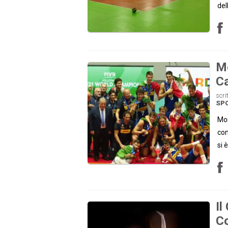
del
Mo
C
scri
SP
Mon
con
si 
Il
Co