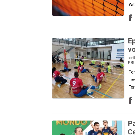
Wit
Ep
vo
scri
PRI
Tor
l'e
Fe
Pa
C