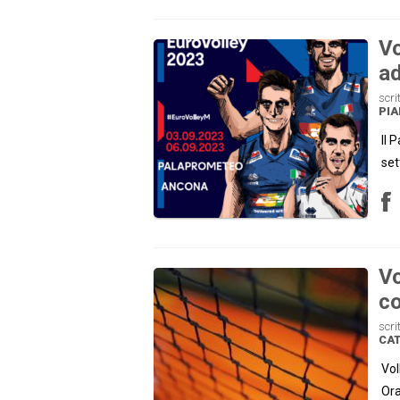
Vo
a
scri
PI
Il 
set
Vo
co
scri
CA
Vol
Ora