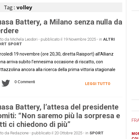
Tag :
volley
asa Battery, a Milano senza nulla da
rdere
tto da Michela Leodori - pubblicato il 19 Novembre 2025 - in
ALTRI
ORT
SPORT
coledì 19 novembre (ore 20,30, diretta Raisport) all’Allianz
na arriva subito l’ennesima occasione di riscatto, con
ttazzolina ancora alla ricerca della prima vittoria stagionale
0 Commenti
LEGGI TUTTO
Ban
asa Battery, l’attesa del presidente
miti: “Non saremo più la sorpresa e
FR
tti ci chiedono di più”
tto da Redazione - pubblicato il 20 Ottobre 2025 - in
SPORT
MON
COL