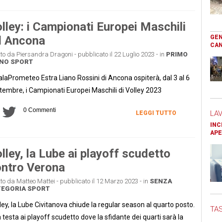
lley: i Campionati Europei Maschili
d Ancona
GEN
CAN
tto da Piersandra Dragoni - pubblicato il 22 Luglio 2023 - in
PRIMO
ANO
SPORT
PalaPrometeo Estra Liano Rossini di Ancona ospiterà, dal 3 al 6
tembre, i Campionati Europei Maschili di Volley 2023
0 Commenti
LA
LEGGI TUTTO
INC
APE
lley, la Lube ai playoff scudetto
ntro Verona
tto da Matteo Mattei - pubblicato il 12 Marzo 2023 - in
SENZA
TEGORIA
SPORT
ley, la Lube Civitanova chiude la regular season al quarto posto.
TAS
 testa ai playoff scudetto dove la sfidante dei quarti sarà la