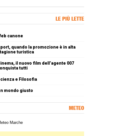
ner Slice
LE PIÙ LETTE
oli più letti
eb canone
port, quando la promozione è in alta
tagione turistica
inema, il nuovo film dell’agente 007
onquista tutti
cienza e Filosofia
n mondo giusto
METEO
a meteorologica delle Marche
ner Slice