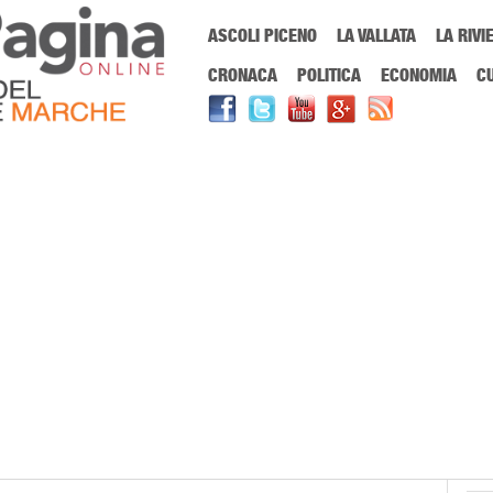
Menu Principale
ASCOLI PICENO
LA VALLATA
LA RIVI
Sei in:
PrimaPaginaOnline.it
Home
»
volley
CRONACA
POLITICA
ECONOMIA
C