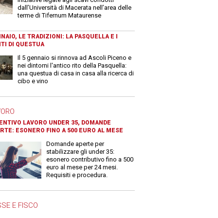
dall’Università di Macerata nell’area delle
terme di Tifernum Mataurense
NAIO, LE TRADIZIONI: LA PASQUELLA E I
TI DI QUESTUA
Il 5 gennaio si rinnova ad Ascoli Piceno e
nei dintorni l'antico rito della Pasquella:
una questua di casa in casa alla ricerca di
cibo e vino
VORO
ENTIVO LAVORO UNDER 35, DOMANDE
RTE: ESONERO FINO A 500 EURO AL MESE
Domande aperte per
stabilizzare gli under 35:
esonero contributivo fino a 500
euro al mese per 24 mesi.
Requisiti e procedura.
SE E FISCO