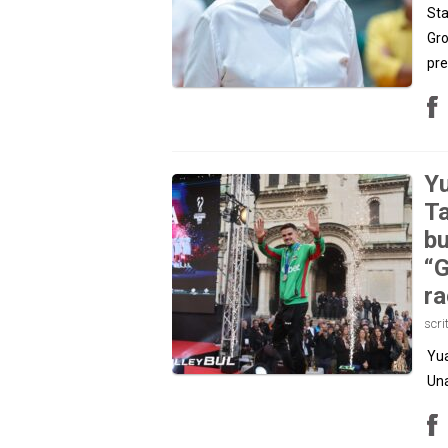
Sta
Gro
pre
Yu
Ta
bu
“G
ra
scri
Yua
Una