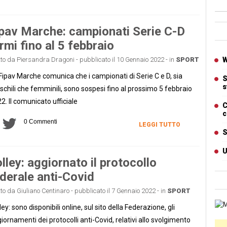
Ban
pav Marche: campionati Serie C-D
rmi fino al 5 febbraio
Artic
tto da Piersandra Dragoni - pubblicato il 10 Gennaio 2022 - in
SPORT
W
Fipav Marche comunica che i campionati di Serie C e D, sia
S
s
chili che femminili, sono sospesi fino al prossimo 5 febbraio
2. Il comunicato ufficiale
C
c
0 Commenti
LEGGI TUTTO
S
U
lley: aggiornato il protocollo
derale anti-Covid
tto da Giuliano Centinaro - pubblicato il 7 Gennaio 2022 - in
SPORT
Cart
ley: sono disponibili online, sul sito della Federazione, gli
iornamenti dei protocolli anti-Covid, relativi allo svolgimento
Ban