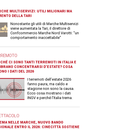
CHE MULTISERVIZI: UTILI MILIONARI MA
ENTO DELLA TARI
Nonostante gli utili di Marche Multiservizi
viene aumentata la Tari, il direttore di
Confcommercio Marche Nord Varotti: "un
comportamento inaccettabile"
RREMOTO
CHÉ CI SONO TANTI TERREMOTI IN ITALIA E
BRANO CONCENTRARSI D’ESTATE? COSA
ONO I DATI DEL 2026
I terremoti dell’estate 2026
fanno paura, ma caldo e
stagione non sono la causa.
Ecco cosa mostrano i dati
INGV e perché l’Italia trema.
ETTACOLO
EMA NELLE MARCHE, NUOVO BANDO
IONALE ENTRO IL 2026: CINECITTÀ SOSTIENE