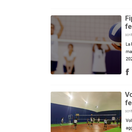
Fi
fe
scri
La 
mas
202
Vo
fe
scri
Vol
agg