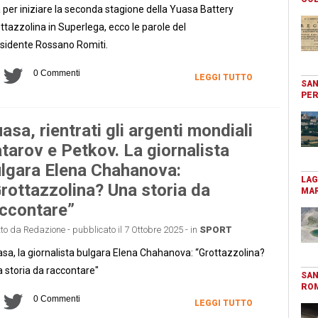
 per iniziare la seconda stagione della Yuasa Battery
ttazzolina in Superlega, ecco le parole del
sidente Rossano Romiti.
0 Commenti
LEGGI TUTTO
SAN
PER
asa, rientrati gli argenti mondiali
tarov e Petkov. La giornalista
lgara Elena Chahanova:
LAG
rottazzolina? Una storia da
MAR
ccontare”
tto da Redazione - pubblicato il 7 Ottobre 2025 - in
SPORT
sa, la giornalista bulgara Elena Chahanova: “Grottazzolina?
 storia da raccontare"
SAN
RO
0 Commenti
LEGGI TUTTO