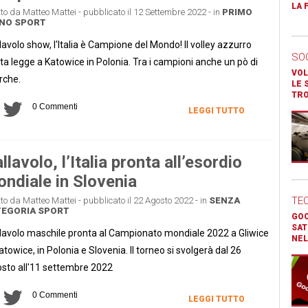
LA 
tto da Matteo Mattei - pubblicato il 12 Settembre 2022 - in
PRIMO
ANO
SPORT
lavolo show, l'Italia è Campione del Mondo! Il volley azzurro
SO
ta legge a Katowice in Polonia. Tra i campioni anche un pò di
VOL
rche.
LE 
TR
0 Commenti
LEGGI TUTTO
llavolo, l’Italia pronta all’esordio
ndiale in Slovenia
TE
tto da Matteo Mattei - pubblicato il 22 Agosto 2022 - in
SENZA
TEGORIA
SPORT
GOO
SAT
lavolo maschile pronta al Campionato mondiale 2022 a Gliwice
NEL
atowice, in Polonia e Slovenia. Il torneo si svolgerà dal 26
sto all'11 settembre 2022
0 Commenti
LEGGI TUTTO