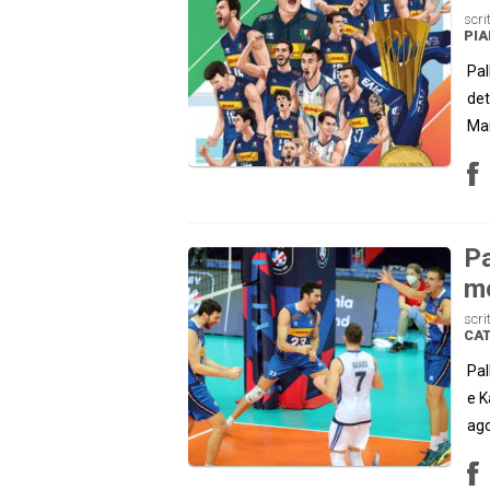
scri
PI
Pal
det
Ma
Pa
mo
scri
CA
Pal
e K
ago