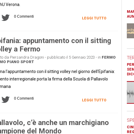
hU Verona.
MAR
0 Commenti
AUM
LEGGI TUTTO
ifania: appuntamento con il sitting
lley a Fermo
tto da Piersandra Dragoni - pubblicato il 5 Gennaio 2023 - in
FERMO
TE
MO PIANO
SPORT
PER
SEM
na l'appuntamento con il sitting volley nel giorno dell'Epifania:
DIC
vento interregionale porta la firma della Scuola di Pallavolo
rmana
0 Commenti
LEGGI TUTTO
SP
llavolo, c’è anche un marchigiano
CIN
ampione del Mondo
REG