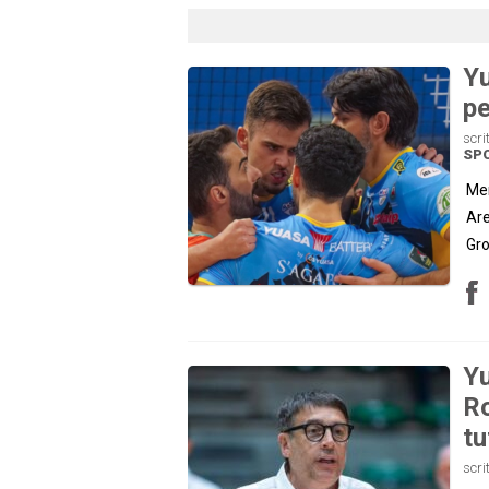
Yu
pe
scri
SP
Mer
Are
Gro
Yu
Ro
tu
scri