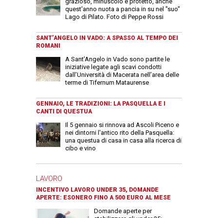
grazioso, minuscolo e protetto, anche
quest'anno nuota a pancia in su nel "suo"
Lago di Pilato. Foto di Peppe Rossi
SANT’ANGELO IN VADO: A SPASSO AL TEMPO DEI
ROMANI
A Sant’Angelo in Vado sono partite le
iniziative legate agli scavi condotti
dall’Università di Macerata nell’area delle
terme di Tifernum Mataurense
GENNAIO, LE TRADIZIONI: LA PASQUELLA E I
CANTI DI QUESTUA
Il 5 gennaio si rinnova ad Ascoli Piceno e
nei dintorni l'antico rito della Pasquella:
una questua di casa in casa alla ricerca di
cibo e vino
LAVORO
INCENTIVO LAVORO UNDER 35, DOMANDE
APERTE: ESONERO FINO A 500 EURO AL MESE
Domande aperte per