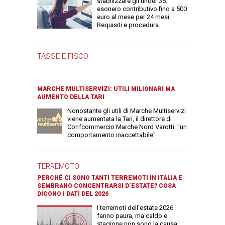
stabilizzare gli under 35:
esonero contributivo fino a 500
euro al mese per 24 mesi.
Requisiti e procedura.
TASSE E FISCO
MARCHE MULTISERVIZI: UTILI MILIONARI MA
AUMENTO DELLA TARI
Nonostante gli utili di Marche Multiservizi
viene aumentata la Tari, il direttore di
Confcommercio Marche Nord Varotti: "un
comportamento inaccettabile"
TERREMOTO
PERCHÉ CI SONO TANTI TERREMOTI IN ITALIA E
SEMBRANO CONCENTRARSI D’ESTATE? COSA
DICONO I DATI DEL 2026
I terremoti dell’estate 2026
fanno paura, ma caldo e
stagione non sono la causa.