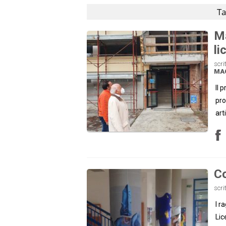
Ta
Ma
li
scri
MA
Il 
pro
art
Co
scri
I r
Lic