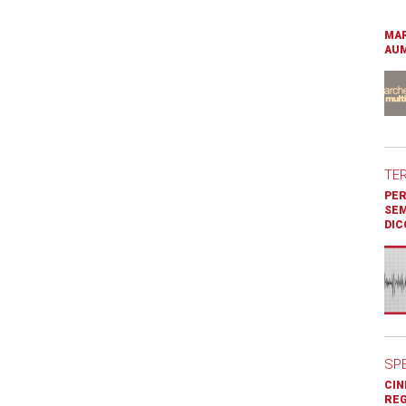
MAR
AUM
TE
PER
SEM
DIC
SP
CIN
REG