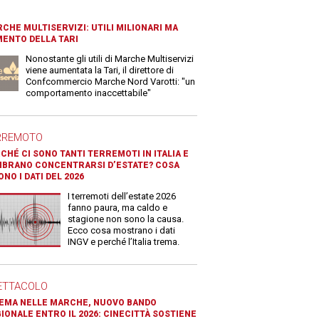
CHE MULTISERVIZI: UTILI MILIONARI MA
ENTO DELLA TARI
Nonostante gli utili di Marche Multiservizi
viene aumentata la Tari, il direttore di
Confcommercio Marche Nord Varotti: "un
comportamento inaccettabile"
RREMOTO
CHÉ CI SONO TANTI TERREMOTI IN ITALIA E
BRANO CONCENTRARSI D’ESTATE? COSA
ONO I DATI DEL 2026
I terremoti dell’estate 2026
fanno paura, ma caldo e
stagione non sono la causa.
Ecco cosa mostrano i dati
INGV e perché l’Italia trema.
ETTACOLO
EMA NELLE MARCHE, NUOVO BANDO
IONALE ENTRO IL 2026: CINECITTÀ SOSTIENE