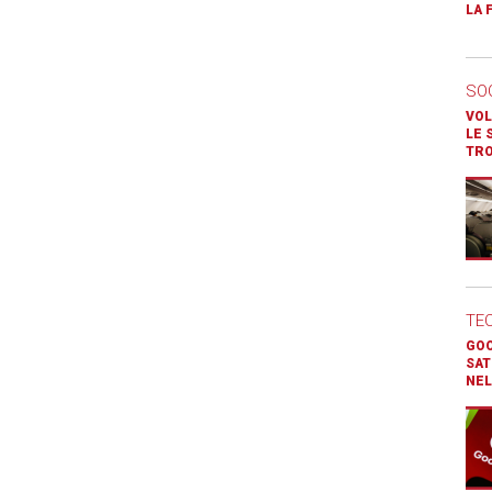
LA 
SO
VOL
LE 
TR
TE
GOO
SAT
NEL