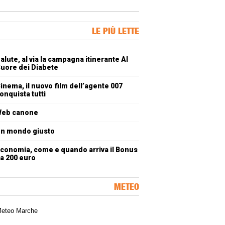
ner Slice
LE PIÙ LETTE
oli più letti
alute, al via la campagna itinerante Al
uore dei Diabete
inema, il nuovo film dell’agente 007
onquista tutti
eb canone
n mondo giusto
conomia, come e quando arriva il Bonus
a 200 euro
METEO
a meteorologica delle Marche