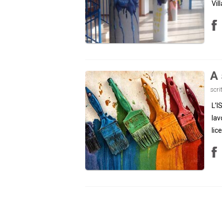
Vil
A 
scri
L’I
lav
lice