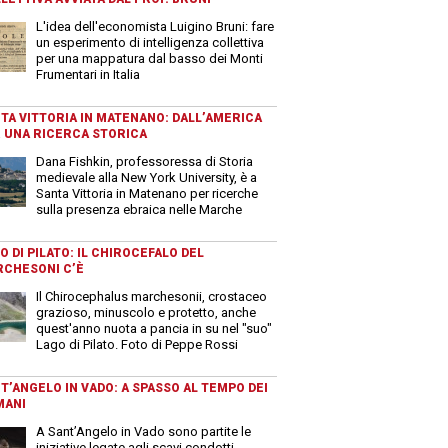
L'idea dell'economista Luigino Bruni: fare
un esperimento di intelligenza collettiva
per una mappatura dal basso dei Monti
Frumentari in Italia
TA VITTORIA IN MATENANO: DALL’AMERICA
 UNA RICERCA STORICA
Dana Fishkin, professoressa di Storia
medievale alla New York University, è a
Santa Vittoria in Matenano per ricerche
sulla presenza ebraica nelle Marche
O DI PILATO: IL CHIROCEFALO DEL
CHESONI C’È
Il Chirocephalus marchesonii, crostaceo
grazioso, minuscolo e protetto, anche
quest'anno nuota a pancia in su nel "suo"
Lago di Pilato. Foto di Peppe Rossi
T’ANGELO IN VADO: A SPASSO AL TEMPO DEI
MANI
A Sant’Angelo in Vado sono partite le
iniziative legate agli scavi condotti