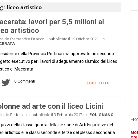
g :
liceo artistico
cerata: lavori per 5,5 milioni al
ceo artistico
tto da Piersandra Dragoni - pubblicato il 12 Ottobre 2021 - in
CERATA
presidente della Provincia Pettinari ha approvato un secondo
getto esecutivo per i lavori di adeguamento sismico del Liceo
istico di Macerata
0 Commenti
LEGGI TUTTO
Ban
lonne ad arte con il liceo Licini
tto da Redazione - pubblicato il 3 Febbraio 2017 - in
FOLIGNANO
FR
agazzi della classe quarta della sezione di Arti Figurative del
eo artistico e le classi seconde e terze del plesso secondaria
MON
COL