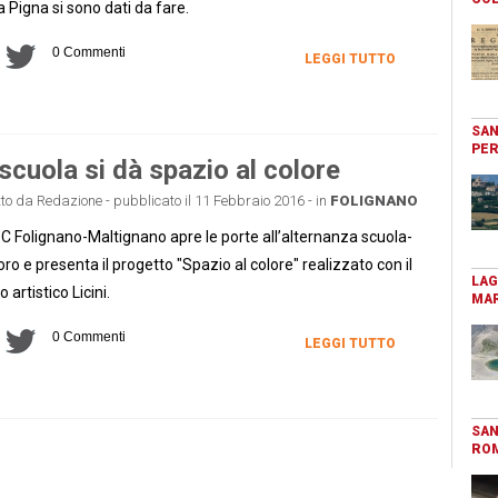
la Pigna si sono dati da fare.
0 Commenti
LEGGI TUTTO
SAN
PER
scuola si dà spazio al colore
tto da Redazione - pubblicato il 11 Febbraio 2016 - in
FOLIGNANO
SC Folignano-Maltignano apre le porte all’alternanza scuola-
oro e presenta il progetto "Spazio al colore" realizzato con il
LAG
o artistico Licini.
MAR
0 Commenti
LEGGI TUTTO
SAN
RO