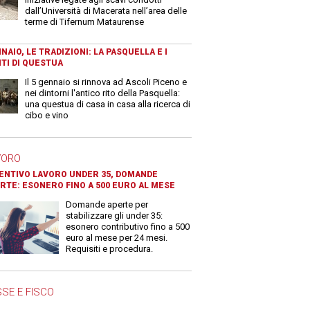
dall’Università di Macerata nell’area delle
terme di Tifernum Mataurense
NAIO, LE TRADIZIONI: LA PASQUELLA E I
TI DI QUESTUA
Il 5 gennaio si rinnova ad Ascoli Piceno e
nei dintorni l'antico rito della Pasquella:
una questua di casa in casa alla ricerca di
cibo e vino
VORO
ENTIVO LAVORO UNDER 35, DOMANDE
RTE: ESONERO FINO A 500 EURO AL MESE
Domande aperte per
stabilizzare gli under 35:
esonero contributivo fino a 500
euro al mese per 24 mesi.
Requisiti e procedura.
SE E FISCO