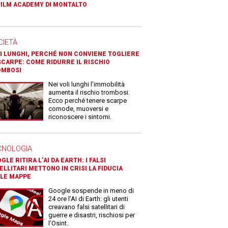
FILM ACADEMY DI MONTALTO
CIETÀ
I LUNGHI, PERCHÉ NON CONVIENE TOGLIERE
SCARPE: COME RIDURRE IL RISCHIO
OMBOSI
Nei voli lunghi l’immobilità
aumenta il rischio trombosi.
Ecco perché tenere scarpe
comode, muoversi e
riconoscere i sintomi.
CNOLOGIA
GLE RITIRA L’AI DA EARTH: I FALSI
ELLITARI METTONO IN CRISI LA FIDUCIA
LE MAPPE
Google sospende in meno di
24 ore l’AI di Earth: gli utenti
creavano falsi satellitari di
guerre e disastri, rischiosi per
l’Osint.