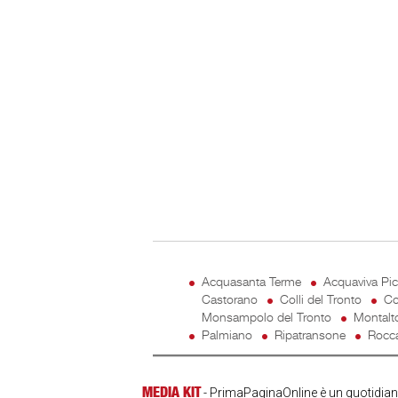
Acquasanta Terme
Acquaviva Pi
Castorano
Colli del Tronto
Co
Monsampolo del Tronto
Montalt
Palmiano
Ripatransone
Rocca
MEDIA KIT
- PrimaPaginaOnline è un quotidiano 