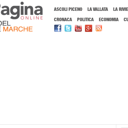
Menu Principale
ASCOLI PICENO
LA VALLATA
LA RIVI
Sei in:
PrimaPaginaOnline.it
Home
»
liceo artistico
CRONACA
POLITICA
ECONOMIA
C