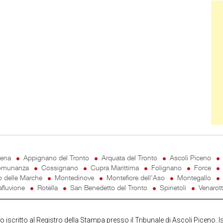
Ban
cena
Appignano del Tronto
Arquata del Tronto
Ascoli Piceno
munanza
Cossignano
Cupra Marittima
Folignano
Force
o delle Marche
Montedinove
Montefiore dell'Aso
Montegallo
fluvione
Rotella
San Benedetto del Tronto
Spinetoli
Venarot
iscritto al Registro della Stampa presso il Tribunale di Ascoli Piceno. I