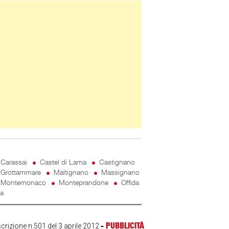
ner Slice
Carassai
Castel di Lama
Castignano
Grottammare
Maltignano
Massignano
Montemonaco
Monteprandone
Offida
ta
-
PUBBLICITÀ
scrizione n.501 del 3 aprile 2012