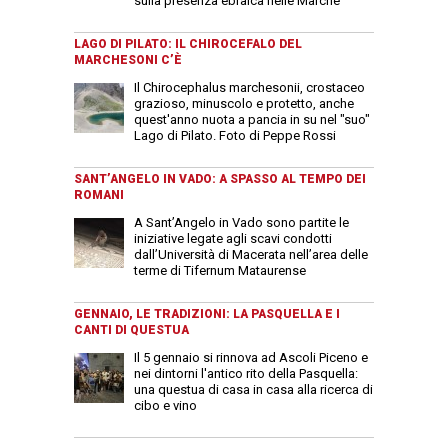
sulla presenza ebraica nelle Marche
LAGO DI PILATO: IL CHIROCEFALO DEL
MARCHESONI C’È
Il Chirocephalus marchesonii, crostaceo
grazioso, minuscolo e protetto, anche
quest'anno nuota a pancia in su nel "suo"
Lago di Pilato. Foto di Peppe Rossi
SANT’ANGELO IN VADO: A SPASSO AL TEMPO DEI
ROMANI
A Sant’Angelo in Vado sono partite le
iniziative legate agli scavi condotti
dall’Università di Macerata nell’area delle
terme di Tifernum Mataurense
GENNAIO, LE TRADIZIONI: LA PASQUELLA E I
CANTI DI QUESTUA
Il 5 gennaio si rinnova ad Ascoli Piceno e
nei dintorni l'antico rito della Pasquella:
una questua di casa in casa alla ricerca di
cibo e vino