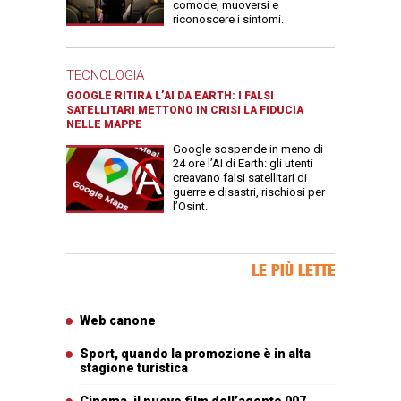
comode, muoversi e
riconoscere i sintomi.
TECNOLOGIA
GOOGLE RITIRA L’AI DA EARTH: I FALSI
SATELLITARI METTONO IN CRISI LA FIDUCIA
NELLE MAPPE
Google sospende in meno di
24 ore l’AI di Earth: gli utenti
creavano falsi satellitari di
guerre e disastri, rischiosi per
l’Osint.
Banner Slice
LE PIÙ LETTE
Articoli più letti
Web canone
Sport, quando la promozione è in alta
stagione turistica
Cinema, il nuovo film dell’agente 007