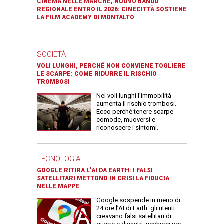
CINEMA NELLE MARCHE, NUOVO BANDO
REGIONALE ENTRO IL 2026: CINECITTÀ SOSTIENE
LA FILM ACADEMY DI MONTALTO
SOCIETÀ
VOLI LUNGHI, PERCHÉ NON CONVIENE TOGLIERE
LE SCARPE: COME RIDURRE IL RISCHIO
TROMBOSI
Nei voli lunghi l’immobilità
aumenta il rischio trombosi.
Ecco perché tenere scarpe
comode, muoversi e
riconoscere i sintomi.
TECNOLOGIA
GOOGLE RITIRA L’AI DA EARTH: I FALSI
SATELLITARI METTONO IN CRISI LA FIDUCIA
NELLE MAPPE
Google sospende in meno di
24 ore l’AI di Earth: gli utenti
creavano falsi satellitari di