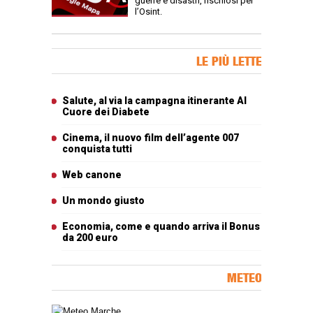
guerre e disastri, rischiosi per
l’Osint.
Banner Slice
LE PIÙ LETTE
Articoli più letti
Salute, al via la campagna itinerante Al
Cuore dei Diabete
Cinema, il nuovo film dell’agente 007
conquista tutti
Web canone
Un mondo giusto
Economia, come e quando arriva il Bonus
da 200 euro
METEO
Carta meteorologica delle Marche