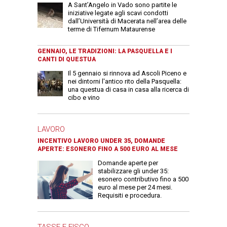
A Sant’Angelo in Vado sono partite le
iniziative legate agli scavi condotti
dall’Università di Macerata nell’area delle
terme di Tifernum Mataurense
GENNAIO, LE TRADIZIONI: LA PASQUELLA E I
CANTI DI QUESTUA
Il 5 gennaio si rinnova ad Ascoli Piceno e
nei dintorni l'antico rito della Pasquella:
una questua di casa in casa alla ricerca di
cibo e vino
LAVORO
INCENTIVO LAVORO UNDER 35, DOMANDE
APERTE: ESONERO FINO A 500 EURO AL MESE
Domande aperte per
stabilizzare gli under 35:
esonero contributivo fino a 500
euro al mese per 24 mesi.
Requisiti e procedura.
TASSE E FISCO