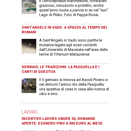
Il Chirocephalus marchesonii, crostaceo
grazioso, minuscolo e protetto, anche
quest'anno nuota a pancia in su nel "suo"
Lago di Pilato. Foto di Peppe Rossi
SANT’ANGELO IN VADO: A SPASSO AL TEMPO DEI
ROMANI
A Sant’Angelo in Vado sono partite le
iniziative legate agli scavi condotti
dall’Università di Macerata nell’area delle
terme di Tifernum Mataurense
GENNAIO, LE TRADIZIONI: LA PASQUELLA E I
CANTI DI QUESTUA
Il 5 gennaio si rinnova ad Ascoli Piceno e
nei dintorni l'antico rito della Pasquella:
una questua di casa in casa alla ricerca di
cibo e vino
LAVORO
INCENTIVO LAVORO UNDER 35, DOMANDE
APERTE: ESONERO FINO A 500 EURO AL MESE