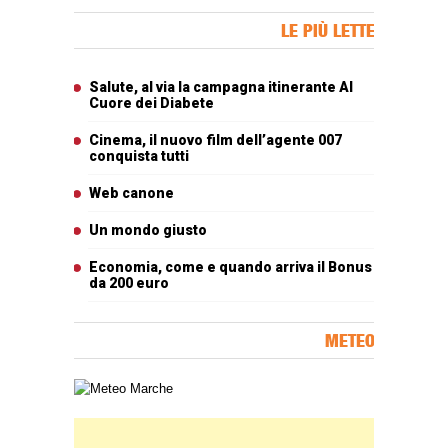
Banner Slice
LE PIÙ LETTE
Articoli più letti
Salute, al via la campagna itinerante Al
Cuore dei Diabete
Cinema, il nuovo film dell’agente 007
conquista tutti
Web canone
Un mondo giusto
Economia, come e quando arriva il Bonus
da 200 euro
METEO
Carta meteorologica delle Marche
Banner Slice