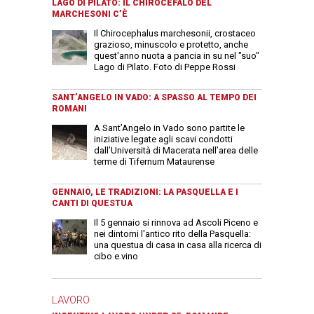
LAGO DI PILATO: IL CHIROCEFALO DEL
MARCHESONI C’È
Il Chirocephalus marchesonii, crostaceo
grazioso, minuscolo e protetto, anche
quest'anno nuota a pancia in su nel "suo"
Lago di Pilato. Foto di Peppe Rossi
SANT’ANGELO IN VADO: A SPASSO AL TEMPO DEI
ROMANI
A Sant’Angelo in Vado sono partite le
iniziative legate agli scavi condotti
dall’Università di Macerata nell’area delle
terme di Tifernum Mataurense
GENNAIO, LE TRADIZIONI: LA PASQUELLA E I
CANTI DI QUESTUA
Il 5 gennaio si rinnova ad Ascoli Piceno e
nei dintorni l'antico rito della Pasquella:
una questua di casa in casa alla ricerca di
cibo e vino
LAVORO