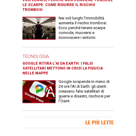
VOLI LUNGHI, PERCHÉ NON CONVIENE TOGLIERE
LE SCARPE: COME RIDURRE IL RISCHIO
TROMBOSI
Nei voli lunghi l’immobilità
aumenta il rischio trombosi.
Ecco perché tenere scarpe
comode, muoversi e
riconoscere i sintomi.
TECNOLOGIA
GOOGLE RITIRA L’AI DA EARTH: I FALSI
SATELLITARI METTONO IN CRISI LA FIDUCIA
NELLE MAPPE
Google sospende in meno di
24 ore l’AI di Earth: gli utenti
creavano falsi satellitari di
guerre e disastri, rischiosi per
l’Osint.
Banner Slice
LE PIÙ LETTE