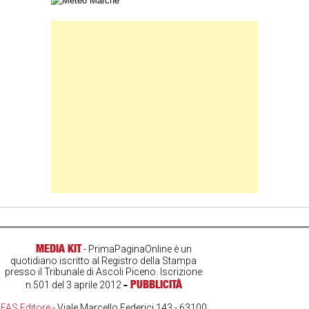
Carta meteorologica delle Marche
Banner Slice
MEDIA KIT
- PrimaPaginaOnline è un
quotidiano iscritto al Registro della Stampa
presso il Tribunale di Ascoli Piceno. Iscrizione
-
PUBBLICITÀ
n.501 del 3 aprile 2012
FAS Editore
- Viale Marcello Federici 143 - 63100