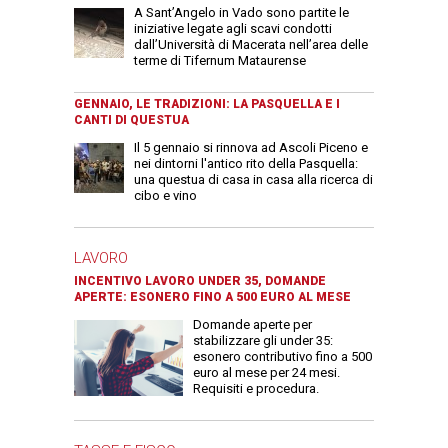
A Sant’Angelo in Vado sono partite le
iniziative legate agli scavi condotti
dall’Università di Macerata nell’area delle
terme di Tifernum Mataurense
GENNAIO, LE TRADIZIONI: LA PASQUELLA E I
CANTI DI QUESTUA
Il 5 gennaio si rinnova ad Ascoli Piceno e
nei dintorni l'antico rito della Pasquella:
una questua di casa in casa alla ricerca di
cibo e vino
LAVORO
INCENTIVO LAVORO UNDER 35, DOMANDE
APERTE: ESONERO FINO A 500 EURO AL MESE
Domande aperte per
stabilizzare gli under 35:
esonero contributivo fino a 500
euro al mese per 24 mesi.
Requisiti e procedura.