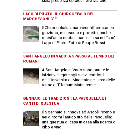
sulla presenza ebraica nelle Marche
LAGO DI PILATO: IL CHIROCEFALO DEL
MARCHESONI C’È
Il Chirocephalus marchesonii, crostaceo
grazioso, minuscolo e protetto, anche
quest'anno nuota a pancia in su nel "suo"
Lago di Pilato. Foto di Peppe Rossi
SANT’ANGELO IN VADO: A SPASSO AL TEMPO DEI
ROMANI
A Sant’Angelo in Vado sono partite le
iniziative legate agli scavi condotti
dall’Università di Macerata nell’area delle
terme di Tifernum Mataurense
GENNAIO, LE TRADIZIONI: LA PASQUELLA E I
CANTI DI QUESTUA
Il 5 gennaio si rinnova ad Ascoli Piceno e
nei dintorni l'antico rito della Pasquella:
una questua di casa in casa alla ricerca di
cibo e vino