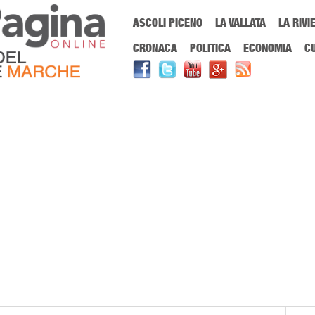
Menu Principale
ASCOLI PICENO
LA VALLATA
LA RIVI
Sei in:
PrimaPaginaOnline.it
Home
»
uncem
CRONACA
POLITICA
ECONOMIA
C