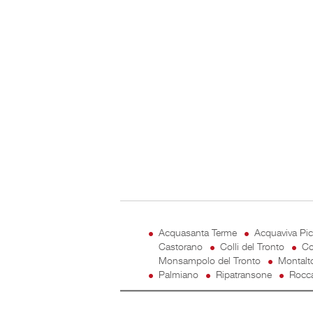
Acquasanta Terme
Acquaviva Pi
Castorano
Colli del Tronto
Co
Monsampolo del Tronto
Montalt
Palmiano
Ripatransone
Rocca