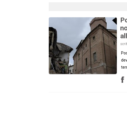
Po
no
al
scri
Pos
dev
terr