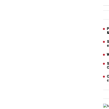
Ban
Artic
P
&
S
s
W
S
C
C
c
Cart