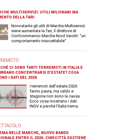
CHE MULTISERVIZI: UTILI MILIONARI MA
ENTO DELLA TARI
Nonostante gli utili di Marche Multiservizi
viene aumentata la Tari, il direttore di
Confcommercio Marche Nord Varotti: "un
comportamento inaccettabile"
RREMOTO
CHÉ CI SONO TANTI TERREMOTI IN ITALIA E
BRANO CONCENTRARSI D’ESTATE? COSA
ONO I DATI DEL 2026
I terremoti dell’estate 2026
fanno paura, ma caldo e
stagione non sono la causa.
Ecco cosa mostrano i dati
INGV e perché l’Italia trema.
ETTACOLO
EMA NELLE MARCHE, NUOVO BANDO
IONALE ENTRO IL 2026: CINECITTÀ SOSTIENE