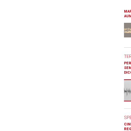
MAR
AUM
TE
PER
SEM
DIC
SP
CIN
REG