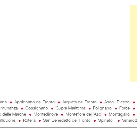
Ban
cena
Appignano del Tronto
Arquata del Tronto
Ascoli Piceno
munanza
Cossignano
Cupra Marittima
Folignano
Force
o delle Marche
Montedinove
Montefiore dell'Aso
Montegallo
fluvione
Rotella
San Benedetto del Tronto
Spinetoli
Venarot