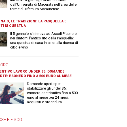
dall’Università di Macerata nell’area delle
terme di Tifernum Mataurense
NAIO, LE TRADIZIONI: LA PASQUELLA E I
TI DI QUESTUA
Il 5 gennaio si rinnova ad Ascoli Piceno e
nei dintorni l'antico rito della Pasquella:
una questua di casa in casa alla ricerca di
cibo e vino
VORO
ENTIVO LAVORO UNDER 35, DOMANDE
RTE: ESONERO FINO A 500 EURO AL MESE
Domande aperte per
stabilizzare gli under 35:
esonero contributivo fino a 500
euro al mese per 24 mesi.
Requisiti e procedura.
SE E FISCO