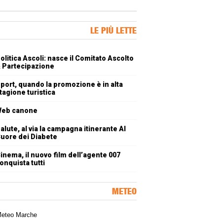
ner Slice
LE PIÙ LETTE
oli più letti
olitica Ascoli: nasce il Comitato Ascolto
 Partecipazione
port, quando la promozione è in alta
tagione turistica
eb canone
alute, al via la campagna itinerante Al
uore dei Diabete
inema, il nuovo film dell’agente 007
onquista tutti
METEO
a meteorologica delle Marche