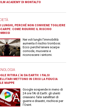
FILM ACADEMY DI MONTALTO
CIETÀ
I LUNGHI, PERCHÉ NON CONVIENE TOGLIERE
SCARPE: COME RIDURRE IL RISCHIO
OMBOSI
Nei voli lunghi l’immobilità
aumenta il rischio trombosi.
Ecco perché tenere scarpe
comode, muoversi e
riconoscere i sintomi.
CNOLOGIA
GLE RITIRA L’AI DA EARTH: I FALSI
ELLITARI METTONO IN CRISI LA FIDUCIA
LE MAPPE
Google sospende in meno di
24 ore l’AI di Earth: gli utenti
creavano falsi satellitari di
guerre e disastri, rischiosi per
l’Osint.