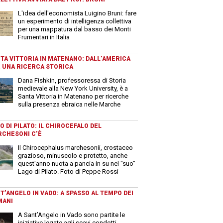
L'idea dell'economista Luigino Bruni: fare
un esperimento di intelligenza collettiva
per una mappatura dal basso dei Monti
Frumentari in Italia
TA VITTORIA IN MATENANO: DALL’AMERICA
 UNA RICERCA STORICA
Dana Fishkin, professoressa di Storia
medievale alla New York University, è a
Santa Vittoria in Matenano per ricerche
sulla presenza ebraica nelle Marche
O DI PILATO: IL CHIROCEFALO DEL
CHESONI C’È
Il Chirocephalus marchesonii, crostaceo
grazioso, minuscolo e protetto, anche
quest'anno nuota a pancia in su nel "suo"
Lago di Pilato. Foto di Peppe Rossi
T’ANGELO IN VADO: A SPASSO AL TEMPO DEI
MANI
A Sant’Angelo in Vado sono partite le
iniziative legate agli scavi condotti