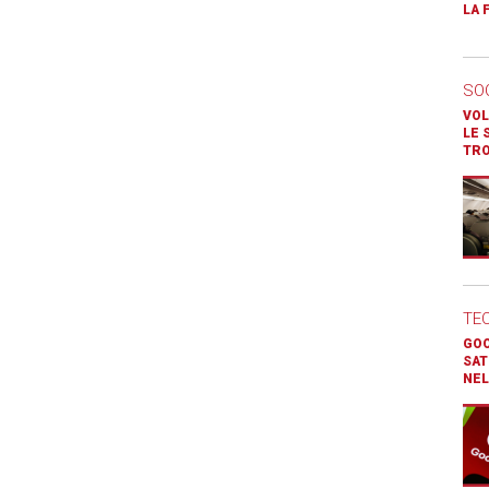
LA 
SO
VOL
LE 
TR
TE
GOO
SAT
NEL