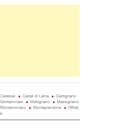
ner Slice
Carassai
Castel di Lama
Castignano
Grottammare
Maltignano
Massignano
Montemonaco
Monteprandone
Offida
ta