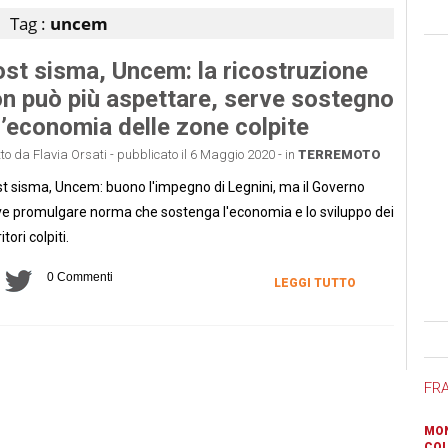
Tag :
uncem
st sisma, Uncem: la ricostruzione
n può più aspettare, serve sostegno
l’economia delle zone colpite
tto da Flavia Orsati - pubblicato il 6 Maggio 2020 - in
TERREMOTO
t sisma, Uncem: buono l'impegno di Legnini, ma il Governo
e promulgare norma che sostenga l'economia e lo sviluppo dei
itori colpiti.
0 Commenti
LEGGI TUTTO
Ban
FR
MON
COL