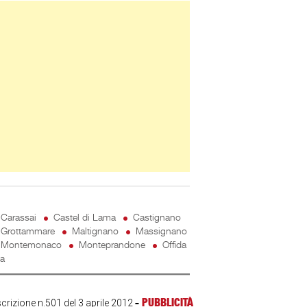
ner Slice
Carassai
Castel di Lama
Castignano
Grottammare
Maltignano
Massignano
Montemonaco
Monteprandone
Offida
ta
-
PUBBLICITÀ
scrizione n.501 del 3 aprile 2012