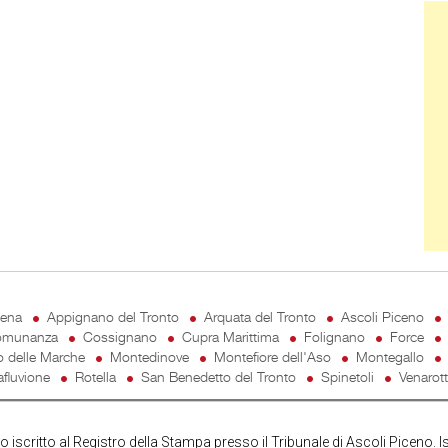
Ban
cena
Appignano del Tronto
Arquata del Tronto
Ascoli Piceno
munanza
Cossignano
Cupra Marittima
Folignano
Force
o delle Marche
Montedinove
Montefiore dell'Aso
Montegallo
fluvione
Rotella
San Benedetto del Tronto
Spinetoli
Venarot
iscritto al Registro della Stampa presso il Tribunale di Ascoli Piceno. I