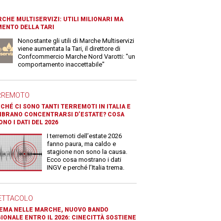
CHE MULTISERVIZI: UTILI MILIONARI MA
ENTO DELLA TARI
Nonostante gli utili di Marche Multiservizi
viene aumentata la Tari, il direttore di
Confcommercio Marche Nord Varotti: "un
comportamento inaccettabile"
RREMOTO
CHÉ CI SONO TANTI TERREMOTI IN ITALIA E
BRANO CONCENTRARSI D’ESTATE? COSA
ONO I DATI DEL 2026
I terremoti dell’estate 2026
fanno paura, ma caldo e
stagione non sono la causa.
Ecco cosa mostrano i dati
INGV e perché l’Italia trema.
ETTACOLO
EMA NELLE MARCHE, NUOVO BANDO
IONALE ENTRO IL 2026: CINECITTÀ SOSTIENE