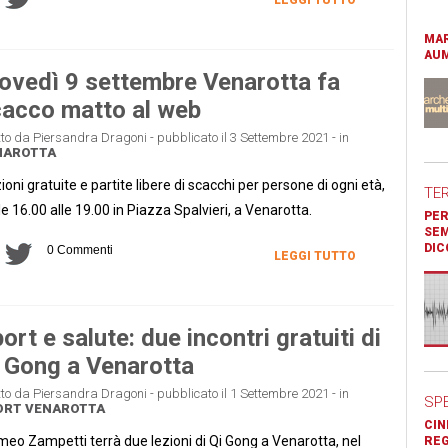
MAR
AUM
ovedì 9 settembre Venarotta fa
acco matto al web
tto da Piersandra Dragoni - pubblicato il 3 Settembre 2021 - in
NAROTTA
ioni gratuite e partite libere di scacchi per persone di ogni età,
TE
le 16.00 alle 19.00 in Piazza Spalvieri, a Venarotta.
PER
SEM
DIC
0 Commenti
LEGGI TUTTO
ort e salute: due incontri gratuiti di
 Gong a Venarotta
tto da Piersandra Dragoni - pubblicato il 1 Settembre 2021 - in
SP
ORT
VENAROTTA
CIN
eo Zampetti terrà due lezioni di Qi Gong a Venarotta, nel
REG