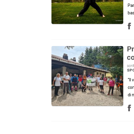
Par
bas
Pr
co
scri
SP
“Il
com
di 