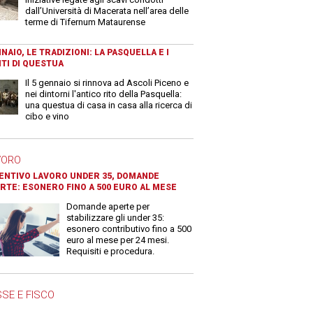
dall’Università di Macerata nell’area delle
terme di Tifernum Mataurense
NAIO, LE TRADIZIONI: LA PASQUELLA E I
TI DI QUESTUA
Il 5 gennaio si rinnova ad Ascoli Piceno e
nei dintorni l'antico rito della Pasquella:
una questua di casa in casa alla ricerca di
cibo e vino
VORO
ENTIVO LAVORO UNDER 35, DOMANDE
RTE: ESONERO FINO A 500 EURO AL MESE
Domande aperte per
stabilizzare gli under 35:
esonero contributivo fino a 500
euro al mese per 24 mesi.
Requisiti e procedura.
SE E FISCO