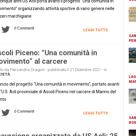
cinque anni US Acli porta avanti il progetto “Una comunità in
imento” organizzando attività sportive di vario genere nelle
ceri marchigiane
0 Commenti
LEGGI TUTTO
SAN
PER
coli Piceno: “Una comunità in
vimento” al carcere
tto da Piersandra Dragoni - pubblicato il 21 Dicembre 2021 - in
IETÀ
LAG
MAR
ancio del progetto "Una comunità in movimento", portato avanti
l'U.S. Acli provinciale di Ascoli Piceno nel carcere di Marino del
nto
0 Commenti
LEGGI TUTTO
SAN
RO
cursione organizzata da US Acli: 25