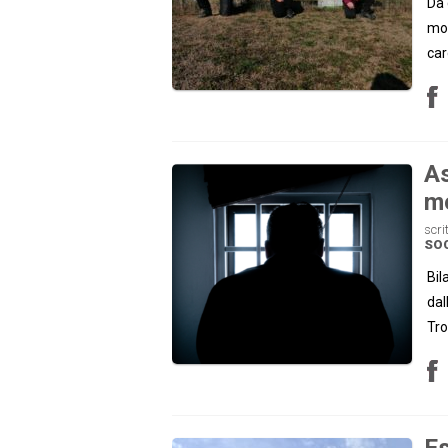
Da 
mov
car
As
mo
scri
SOC
Bil
dal
Tro
Es