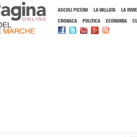
Menu Principale
ASCOLI PICENO
LA VALLATA
LA RIVI
Sei in:
PrimaPaginaOnline.it
Home
»
US Acli
CRONACA
POLITICA
ECONOMIA
C