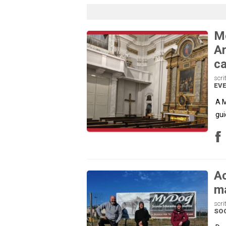
Mo
Ar
ca
scri
EVE
A M
gui
Ac
ma
scri
SOC