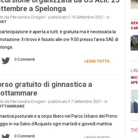
ttembre a Spelonga
tto da Piersandra Dragoni - pubblicato il 19 Settembre 2021 - in
ORT
GEN
CAN
partecipazione è aperta a tutti: è gratuita ma è necessaria la
notazione. Il ritrovo è fissato alle ore 9.00 presso l’area SAE di
longa.
0 Commenti
LEGGI TUTTO
LA
INC
rso gratuito di ginnastica a
APE
rottammare
tto da Piersandra Dragoni - pubblicato il 7 Settembre 2021 - in
OTTAMMARE
nastica posturale e a corpo libero nel Parco Urbano del Primo
gio in via Salvo d’Acquisto ogni martedì e giovedì mattina
TAS
0 Commenti
LEGGI TUTTO