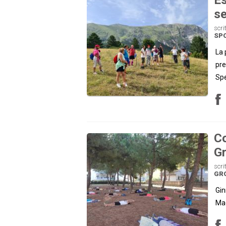
se
scri
SP
La 
pre
Spe
Co
G
scri
GR
Gin
Mag