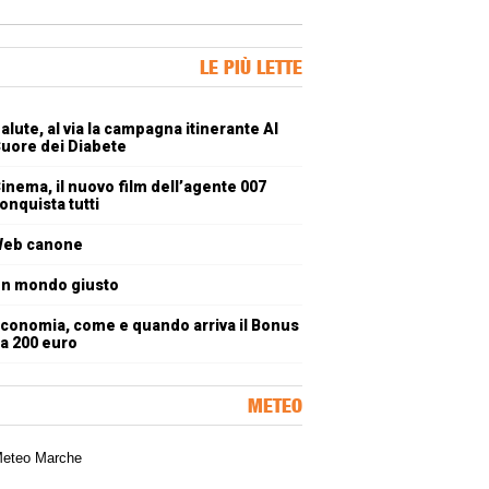
ner Slice
LE PIÙ LETTE
oli più letti
alute, al via la campagna itinerante Al
uore dei Diabete
inema, il nuovo film dell’agente 007
onquista tutti
eb canone
n mondo giusto
conomia, come e quando arriva il Bonus
a 200 euro
METEO
a meteorologica delle Marche