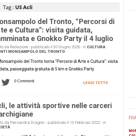
Tag :
US Acli
nsampolo del Tronto, “Percorsi di
te e Cultura”: visita guidata,
mminata e Gnokko Party il 4 luglio
tto da Redazione - pubblicato il 30 Giugno 2026 - in
CULTURA
NTI
MONSAMPOLO DEL TRONTO
onsampolo del Tronto torna "Percorsi di Arte e Cultura": visita
data, passeggiata gratuita di 5 km e Gnokko Party.
0 Commenti
LEGGI TUTTO
Ban
li, le attività sportive nelle carceri
rchigiane
FR
tto da Piersandra Dragoni - pubblicato il 13 Febbraio 2022 - in
IETÀ
MON
COL