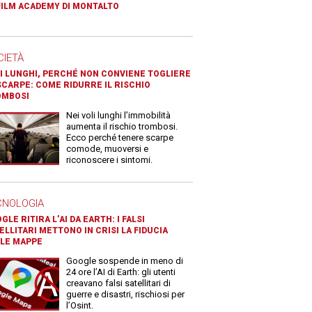
FILM ACADEMY DI MONTALTO
CIETÀ
I LUNGHI, PERCHÉ NON CONVIENE TOGLIERE
SCARPE: COME RIDURRE IL RISCHIO
OMBOSI
Nei voli lunghi l’immobilità
aumenta il rischio trombosi.
Ecco perché tenere scarpe
comode, muoversi e
riconoscere i sintomi.
CNOLOGIA
GLE RITIRA L’AI DA EARTH: I FALSI
ELLITARI METTONO IN CRISI LA FIDUCIA
LE MAPPE
Google sospende in meno di
24 ore l’AI di Earth: gli utenti
creavano falsi satellitari di
guerre e disastri, rischiosi per
l’Osint.