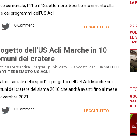
LA 
co comunale, l'11 e il 12 settembre. Sport e movimento alla
e dei programmi dell'US Acli
SO
0 Commenti
LEGGI TUTTO
VOL
LE 
TR
ogetto dell’US Acli Marche in 10
muni del cratere
tto da Piersandra Dragoni - pubblicato il 28 Agosto 2021 - in
SALUTE
ORT
TERREMOTO
US ACLI
 valore sociale dello sport”, il progetto dell'US Acli Marche nei
TE
uni del cratere del sisma 2016 che andrà avanti fino al mese
GOO
novembre 2021
SAT
NEL
0 Commenti
LEGGI TUTTO