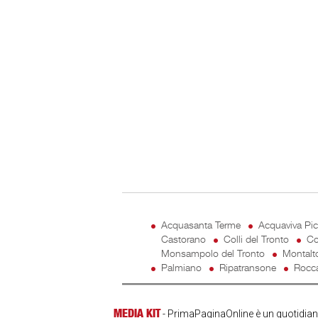
Acquasanta Terme
Acquaviva Pi
Castorano
Colli del Tronto
Co
Monsampolo del Tronto
Montalt
Palmiano
Ripatransone
Rocca
MEDIA KIT
- PrimaPaginaOnline è un quotidiano 