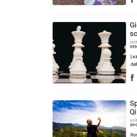
Gi
sc
scri
VE
Lez
dal
Sp
Qi
scri
SP
Rom