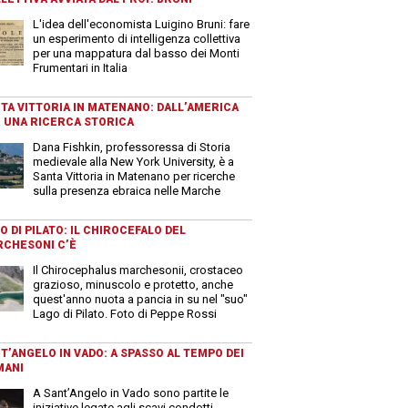
L'idea dell'economista Luigino Bruni: fare
un esperimento di intelligenza collettiva
per una mappatura dal basso dei Monti
Frumentari in Italia
TA VITTORIA IN MATENANO: DALL’AMERICA
 UNA RICERCA STORICA
Dana Fishkin, professoressa di Storia
medievale alla New York University, è a
Santa Vittoria in Matenano per ricerche
sulla presenza ebraica nelle Marche
O DI PILATO: IL CHIROCEFALO DEL
CHESONI C’È
Il Chirocephalus marchesonii, crostaceo
grazioso, minuscolo e protetto, anche
quest'anno nuota a pancia in su nel "suo"
Lago di Pilato. Foto di Peppe Rossi
T’ANGELO IN VADO: A SPASSO AL TEMPO DEI
MANI
A Sant’Angelo in Vado sono partite le
iniziative legate agli scavi condotti