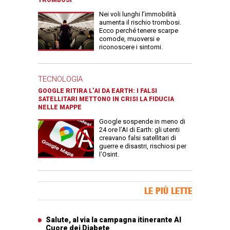
Nei voli lunghi l’immobilità
aumenta il rischio trombosi.
Ecco perché tenere scarpe
comode, muoversi e
riconoscere i sintomi.
TECNOLOGIA
GOOGLE RITIRA L’AI DA EARTH: I FALSI
SATELLITARI METTONO IN CRISI LA FIDUCIA
NELLE MAPPE
Google sospende in meno di
24 ore l’AI di Earth: gli utenti
creavano falsi satellitari di
guerre e disastri, rischiosi per
l’Osint.
Banner Slice
LE PIÙ LETTE
Articoli più letti
Salute, al via la campagna itinerante Al
Cuore dei Diabete