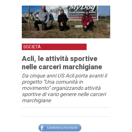
SOCIETÀ
Acli, le attività sportive
nelle carceri marchigiane
Da cinque anni US Acli porta avanti il
progetto “Una comunità in
movimento” organizzando attività
sportive di vario genere nelle carceri
marchigiane
Articolo
Testo articolo principale