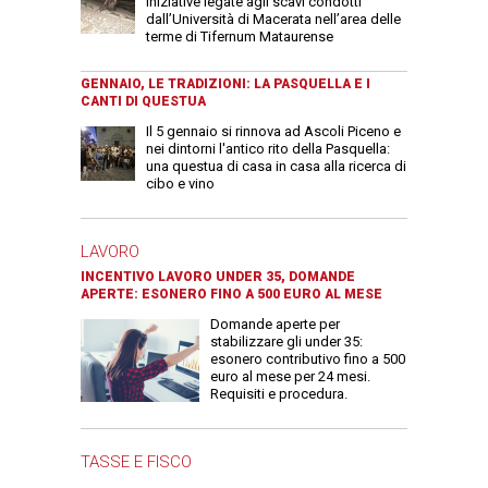
iniziative legate agli scavi condotti
dall’Università di Macerata nell’area delle
terme di Tifernum Mataurense
GENNAIO, LE TRADIZIONI: LA PASQUELLA E I
CANTI DI QUESTUA
Il 5 gennaio si rinnova ad Ascoli Piceno e
nei dintorni l'antico rito della Pasquella:
una questua di casa in casa alla ricerca di
cibo e vino
LAVORO
INCENTIVO LAVORO UNDER 35, DOMANDE
APERTE: ESONERO FINO A 500 EURO AL MESE
Domande aperte per
stabilizzare gli under 35:
esonero contributivo fino a 500
euro al mese per 24 mesi.
Requisiti e procedura.
TASSE E FISCO