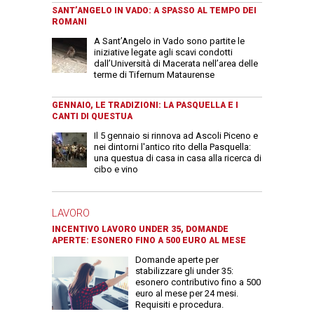
SANT’ANGELO IN VADO: A SPASSO AL TEMPO DEI
ROMANI
A Sant’Angelo in Vado sono partite le
iniziative legate agli scavi condotti
dall’Università di Macerata nell’area delle
terme di Tifernum Mataurense
GENNAIO, LE TRADIZIONI: LA PASQUELLA E I
CANTI DI QUESTUA
Il 5 gennaio si rinnova ad Ascoli Piceno e
nei dintorni l'antico rito della Pasquella:
una questua di casa in casa alla ricerca di
cibo e vino
LAVORO
INCENTIVO LAVORO UNDER 35, DOMANDE
APERTE: ESONERO FINO A 500 EURO AL MESE
Domande aperte per
stabilizzare gli under 35:
esonero contributivo fino a 500
euro al mese per 24 mesi.
Requisiti e procedura.