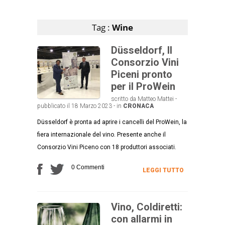
Articoli che contengono il tag selezionato
Tag :
Wine
Düsseldorf, Il
Consorzio Vini
Piceni pronto
per il ProWein
scritto da Matteo Mattei -
pubblicato il 18 Marzo 2023 - in
CRONACA
Düsseldorf è pronta ad aprire i cancelli del ProWein, la
fiera internazionale del vino. Presente anche il
Consorzio Vini Piceno con 18 produttori associati.
0 Commenti
LEGGI TUTTO
Vino, Coldiretti:
con allarmi in