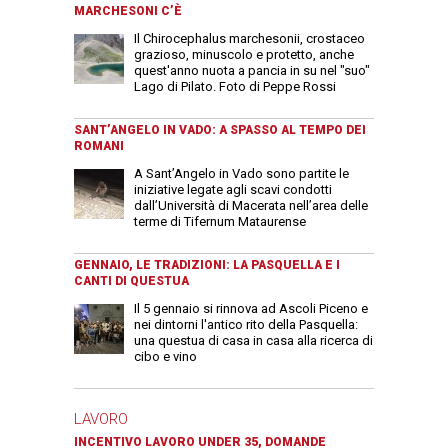
MARCHESONI C’È
Il Chirocephalus marchesonii, crostaceo
grazioso, minuscolo e protetto, anche
quest'anno nuota a pancia in su nel "suo"
Lago di Pilato. Foto di Peppe Rossi
SANT’ANGELO IN VADO: A SPASSO AL TEMPO DEI
ROMANI
A Sant’Angelo in Vado sono partite le
iniziative legate agli scavi condotti
dall’Università di Macerata nell’area delle
terme di Tifernum Mataurense
GENNAIO, LE TRADIZIONI: LA PASQUELLA E I
CANTI DI QUESTUA
Il 5 gennaio si rinnova ad Ascoli Piceno e
nei dintorni l'antico rito della Pasquella:
una questua di casa in casa alla ricerca di
cibo e vino
LAVORO
INCENTIVO LAVORO UNDER 35, DOMANDE