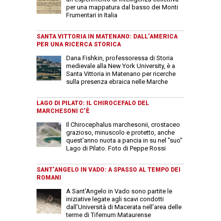
per una mappatura dal basso dei Monti
Frumentari in Italia
SANTA VITTORIA IN MATENANO: DALL’AMERICA
PER UNA RICERCA STORICA
Dana Fishkin, professoressa di Storia
medievale alla New York University, è a
Santa Vittoria in Matenano per ricerche
sulla presenza ebraica nelle Marche
LAGO DI PILATO: IL CHIROCEFALO DEL
MARCHESONI C’È
Il Chirocephalus marchesonii, crostaceo
grazioso, minuscolo e protetto, anche
quest'anno nuota a pancia in su nel "suo"
Lago di Pilato. Foto di Peppe Rossi
SANT’ANGELO IN VADO: A SPASSO AL TEMPO DEI
ROMANI
A Sant’Angelo in Vado sono partite le
iniziative legate agli scavi condotti
dall’Università di Macerata nell’area delle
terme di Tifernum Mataurense