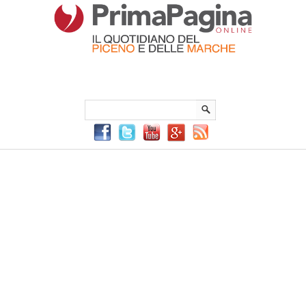
Menu Principale
Menu mobile
Sei in:
PrimaPaginaOnline.it
Home
»
Politica
»
Ok al progetto per il nuovo Del Duca