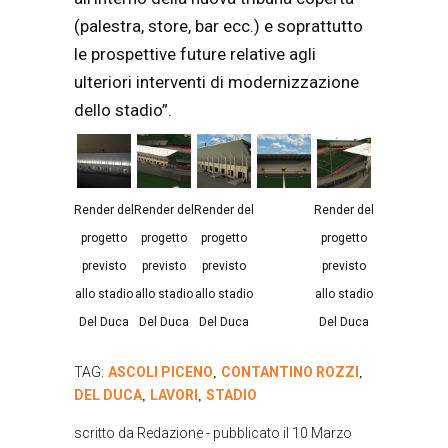
(palestra, store, bar ecc.) e soprattutto
le prospettive future relative agli
ulteriori interventi di modernizzazione
dello stadio”.
Render del
Render del
Render del
Render del
progetto
progetto
progetto
progetto
previsto
previsto
previsto
previsto
allo stadio
allo stadio
allo stadio
allo stadio
Del Duca
Del Duca
Del Duca
Del Duca
TAG:
ASCOLI PICENO
CONTANTINO ROZZI
,
,
DEL DUCA
LAVORI
STADIO
,
,
scritto da
Redazione
- pubblicato il
10 Marzo