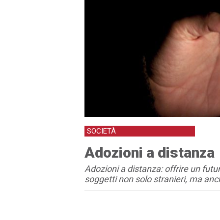
SOCIETÀ
Adozioni a distanza
Adozioni a distanza: offrire un futu
soggetti non solo stranieri, ma anch
Articolo
Testo articolo principale