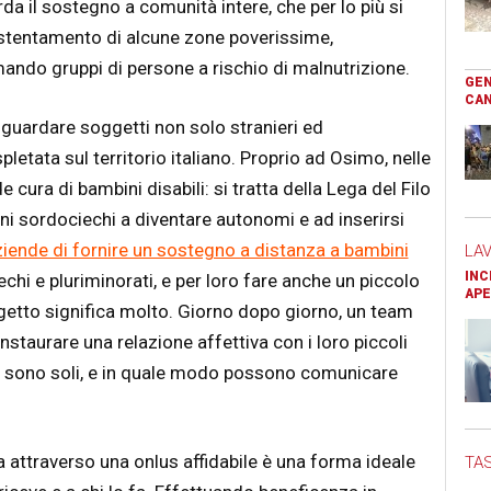
a il sostegno a comunità intere, che per lo più si
stentamento di alcune zone poverissime,
ndo gruppi di persone a rischio di malnutrizione.
GEN
CAN
riguardare soggetti non solo stranieri ed
letata sul territorio italiano. Proprio ad Osimo, nelle
cura di bambini disabili: si tratta della Lega del Filo
ni sordociechi a diventare autonomi e ad inserirsi
ziende di fornire un sostegno a distanza a bambini
LA
INC
chi e pluriminorati, e per loro fare anche un piccolo
APE
tto significa molto. Giorno dopo giorno, un team
instaurare una relazione affettiva con i loro piccoli
on sono soli, e in quale modo possono comunicare
attraverso una onlus affidabile è una forma ideale
TAS