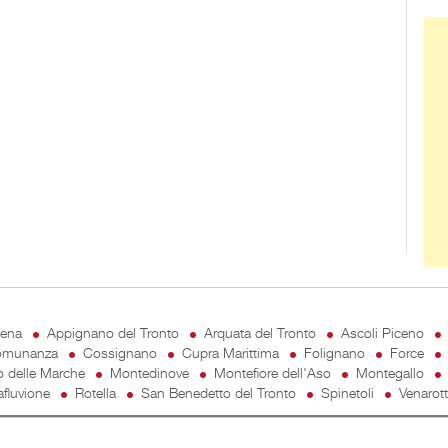
Ban
cena
Appignano del Tronto
Arquata del Tronto
Ascoli Piceno
munanza
Cossignano
Cupra Marittima
Folignano
Force
o delle Marche
Montedinove
Montefiore dell'Aso
Montegallo
fluvione
Rotella
San Benedetto del Tronto
Spinetoli
Venarot