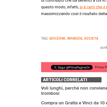
di contributo che dà benefici a chi lo
questo modo, infatti,
si è certi che i
massimizzando così il risultato della
TAG:
ADOZIONI
INFANZIA
SOCIETÀ
,
,
scri
Prima P
ARTICOLI CORRELATI
Voli lunghi, perché non conviene 
trombosi
Compra un Gratta e Vinci da 10 e