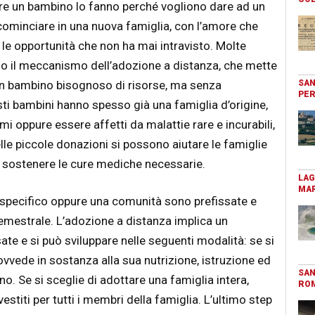
re un bambino lo fanno perché vogliono dare ad un
 ricominciare in una nuova famiglia, con l’amore che
le opportunità che non ha mai intravisto. Molte
no il meccanismo dell’adozione a distanza, che mette
un bambino bisognoso di risorse, ma senza
SAN
PER
ti bambini hanno spesso già una famiglia d’origine,
i oppure essere affetti da malattie rare e incurabili,
le piccole donazioni si possono aiutare le famiglie
 sostenere le cure mediche necessarie.
LAG
MAR
 specifico oppure una comunità sono prefissate e
estrale. L’adozione a distanza implica un
ate e si può sviluppare nelle seguenti modalità: se si
ovvede in sostanza alla sua nutrizione, istruzione ed
SAN
o. Se si sceglie di adottare una famiglia intera,
RO
vestiti per tutti i membri della famiglia. L’ultimo step