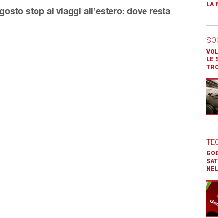
LA 
gosto stop ai viaggi all’estero: dove resta
SO
VOL
LE 
TR
TE
GOO
SAT
NEL