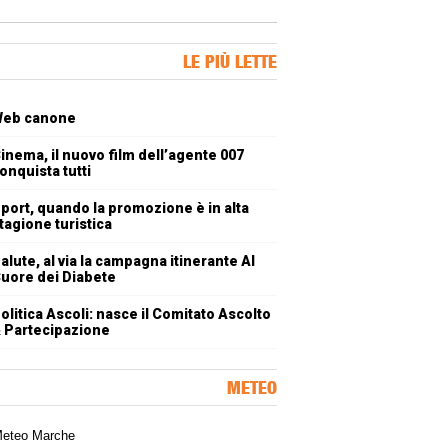
ner Slice
LE PIÙ LETTE
oli più letti
eb canone
inema, il nuovo film dell’agente 007
onquista tutti
port, quando la promozione è in alta
tagione turistica
alute, al via la campagna itinerante Al
uore dei Diabete
olitica Ascoli: nasce il Comitato Ascolto
 Partecipazione
METEO
a meteorologica delle Marche