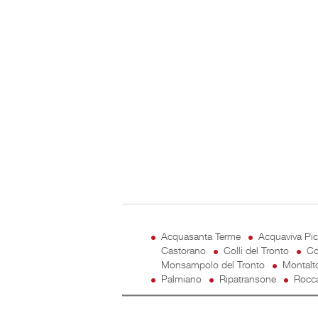
Acquasanta Terme
Acquaviva Pi
Castorano
Colli del Tronto
Co
Monsampolo del Tronto
Montalt
Palmiano
Ripatransone
Rocca