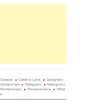
ner Slice
Carassai
Castel di Lama
Castignano
Grottammare
Maltignano
Massignano
Montemonaco
Monteprandone
Offida
ta