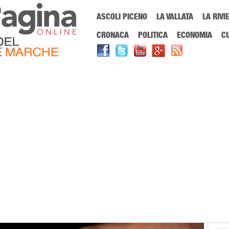
Menu Principale
ASCOLI PICENO
LA VALLATA
LA RIVI
Sei in:
PrimaPaginaOnline.it
Home
»
Società
»
Adozioni a distanza
CRONACA
POLITICA
ECONOMIA
C