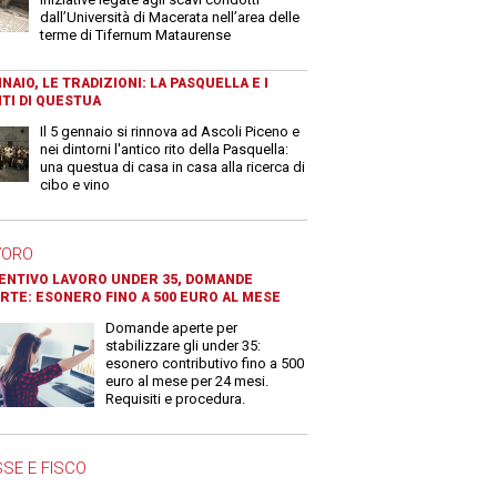
dall’Università di Macerata nell’area delle
terme di Tifernum Mataurense
NAIO, LE TRADIZIONI: LA PASQUELLA E I
TI DI QUESTUA
Il 5 gennaio si rinnova ad Ascoli Piceno e
nei dintorni l'antico rito della Pasquella:
una questua di casa in casa alla ricerca di
cibo e vino
VORO
ENTIVO LAVORO UNDER 35, DOMANDE
RTE: ESONERO FINO A 500 EURO AL MESE
Domande aperte per
stabilizzare gli under 35:
esonero contributivo fino a 500
euro al mese per 24 mesi.
Requisiti e procedura.
SE E FISCO