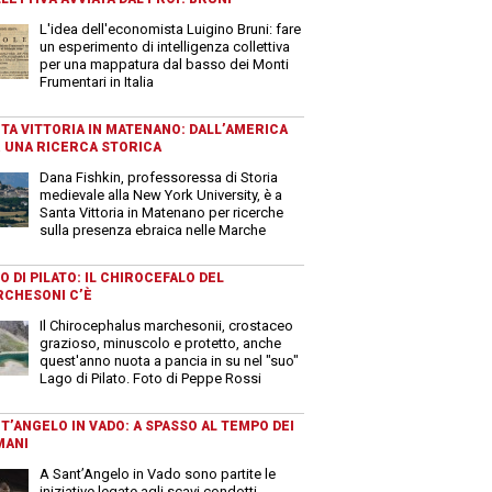
L'idea dell'economista Luigino Bruni: fare
un esperimento di intelligenza collettiva
per una mappatura dal basso dei Monti
Frumentari in Italia
TA VITTORIA IN MATENANO: DALL’AMERICA
 UNA RICERCA STORICA
Dana Fishkin, professoressa di Storia
medievale alla New York University, è a
Santa Vittoria in Matenano per ricerche
sulla presenza ebraica nelle Marche
O DI PILATO: IL CHIROCEFALO DEL
CHESONI C’È
Il Chirocephalus marchesonii, crostaceo
grazioso, minuscolo e protetto, anche
quest'anno nuota a pancia in su nel "suo"
Lago di Pilato. Foto di Peppe Rossi
T’ANGELO IN VADO: A SPASSO AL TEMPO DEI
MANI
A Sant’Angelo in Vado sono partite le
iniziative legate agli scavi condotti