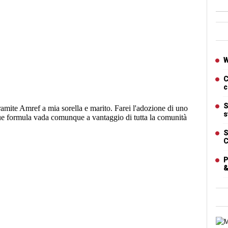
Ban
Artic
W
C
c
S
s
S
C
P
&
Cart