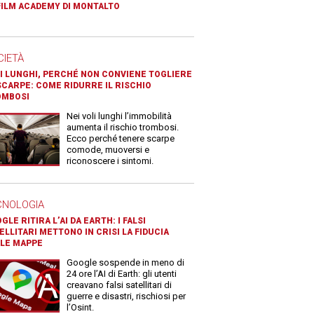
FILM ACADEMY DI MONTALTO
CIETÀ
I LUNGHI, PERCHÉ NON CONVIENE TOGLIERE
SCARPE: COME RIDURRE IL RISCHIO
OMBOSI
Nei voli lunghi l’immobilità
aumenta il rischio trombosi.
Ecco perché tenere scarpe
comode, muoversi e
riconoscere i sintomi.
CNOLOGIA
GLE RITIRA L’AI DA EARTH: I FALSI
ELLITARI METTONO IN CRISI LA FIDUCIA
LE MAPPE
Google sospende in meno di
24 ore l’AI di Earth: gli utenti
creavano falsi satellitari di
guerre e disastri, rischiosi per
l’Osint.