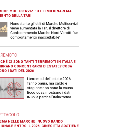
CHE MULTISERVIZI: UTILI MILIONARI MA
ENTO DELLA TARI
Nonostante gli utili di Marche Multiservizi
viene aumentata la Tari, il direttore di
Confcommercio Marche Nord Varotti: "un
comportamento inaccettabile"
RREMOTO
CHÉ CI SONO TANTI TERREMOTI IN ITALIA E
BRANO CONCENTRARSI D’ESTATE? COSA
ONO I DATI DEL 2026
I terremoti dell’estate 2026
fanno paura, ma caldo e
stagione non sono la causa.
Ecco cosa mostrano i dati
INGV e perché l’Italia trema.
ETTACOLO
EMA NELLE MARCHE, NUOVO BANDO
IONALE ENTRO IL 2026: CINECITTÀ SOSTIENE