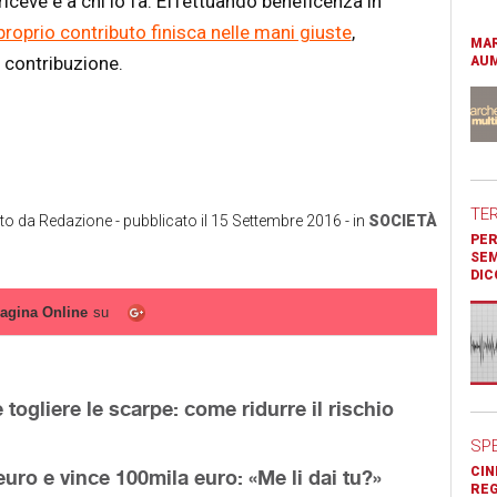
 riceve e a chi lo fa. Effettuando beneficenza in
l proprio contributo finisca nelle mani giuste
,
MAR
 contribuzione.
AUM
TE
tto da
Redazione
- pubblicato il
15 Settembre 2016
- in
SOCIETÀ
PER
SEM
DIC
agina Online
su
togliere le scarpe: come ridurre il rischio
SP
CIN
uro e vince 100mila euro: «Me li dai tu?»
REG