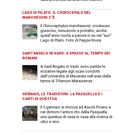
LAGO DI PILATO: IL CHIROCEFALO DEL
MARCHESONI C’È
Il Chirocephalus marchesonii, crostaceo
grazioso, minuscolo e protetto, anche
quest'anno nuota a pancia in su nel "suo"
Lago di Pilato. Foto di Peppe Rossi
SANT’ANGELO IN VADO: A SPASSO AL TEMPO DEI
ROMANI
A Sant’Angelo in Vado sono partite le
iniziative legate agli scavi condotti
dall’Università di Macerata nell’area delle
terme di Tifernum Mataurense
GENNAIO, LE TRADIZIONI: LA PASQUELLA E I
CANTI DI QUESTUA
Il 5 gennaio si rinnova ad Ascoli Piceno e
nei dintorni l'antico rito della Pasquella:
una questua di casa in casa alla ricerca di
cibo e vino