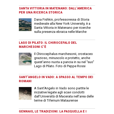
SANTA VITTORIA IN MATENANO: DALL’AMERICA
PER UNA RICERCA STORICA
Dana Fishkin, professoressa di Storia
medievale alla New York University, è a
Santa Vittoria in Matenano per ricerche
sulla presenza ebraica nelle Marche
LAGO DI PILATO: IL CHIROCEFALO DEL
MARCHESONI C’È
Il Chirocephalus marchesonii, crostaceo
grazioso, minuscolo e protetto, anche
quest'anno nuota a pancia in su nel "suo"
Lago di Pilato. Foto di Peppe Rossi
SANT’ANGELO IN VADO: A SPASSO AL TEMPO DEI
ROMANI
A Sant’Angelo in Vado sono partite le
iniziative legate agli scavi condotti
dall’Università di Macerata nell’area delle
terme di Tifernum Mataurense
GENNAIO, LE TRADIZIONI: LA PASQUELLA E I