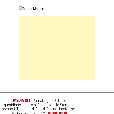
Carta meteorologica delle Marche
Banner Slice
MEDIA KIT
- PrimaPaginaOnline è un
quotidiano iscritto al Registro della Stampa
presso il Tribunale di Ascoli Piceno. Iscrizione
-
PUBBLICITÀ
n.501 del 3 aprile 2012