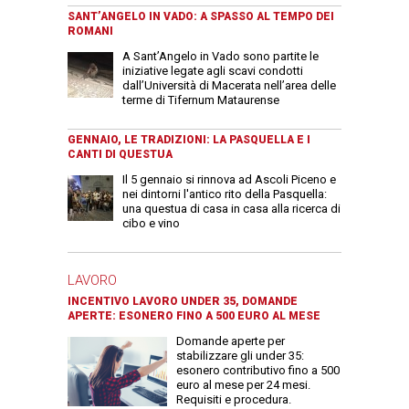
SANT’ANGELO IN VADO: A SPASSO AL TEMPO DEI
ROMANI
A Sant’Angelo in Vado sono partite le
iniziative legate agli scavi condotti
dall’Università di Macerata nell’area delle
terme di Tifernum Mataurense
GENNAIO, LE TRADIZIONI: LA PASQUELLA E I
CANTI DI QUESTUA
Il 5 gennaio si rinnova ad Ascoli Piceno e
nei dintorni l'antico rito della Pasquella:
una questua di casa in casa alla ricerca di
cibo e vino
LAVORO
INCENTIVO LAVORO UNDER 35, DOMANDE
APERTE: ESONERO FINO A 500 EURO AL MESE
Domande aperte per
stabilizzare gli under 35:
esonero contributivo fino a 500
euro al mese per 24 mesi.
Requisiti e procedura.