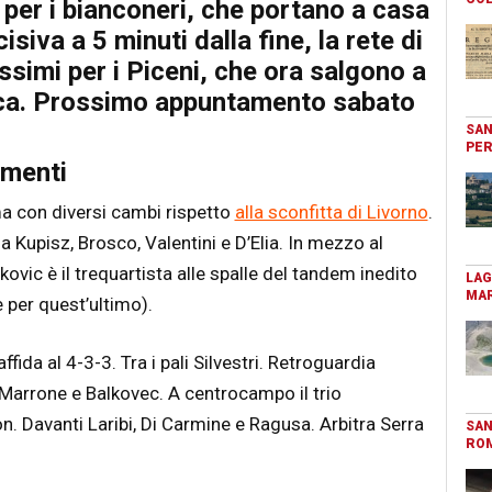
 per i bianconeri, che portano a casa
isiva a 5 minuti dalla fine, la rete di
ssimi per i Piceni, che ora salgono a
fica. Prossimo appuntamento sabato
SAN
PER
amenti
ma con diversi cambi rispetto
alla sconfitta di Livorno
.
 Kupisz, Brosco, Valentini e D’Elia. In mezzo al
ovic è il trequartista alle spalle del tandem inedito
LAG
MAR
per quest’ultimo).
fida al 4-3-3. Tra i pali Silvestri. Retroguardia
 Marrone e Balkovec. A centrocampo il trio
 Davanti Laribi, Di Carmine e Ragusa. Arbitra Serra
SAN
RO