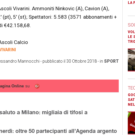
LA 
Ascoli Vivarini. Ammoniti Ninkovic (A), Cavion (A),
 (pt), 5′ (st); Spettatori: 5.583 (3571 abbonamenti +
 di €42.158,68.
SO
VOL
LE 
Ascoli Calcio
TR
VIVARINI
essandro Mannocchi
- pubblicato il
30 Ottobre 2018
- in
SPORT
agina Online
su
TE
GOO
SAT
NEL
aluto a Milano: migliaia di tifosi a
nerdì: oltre 50 partecipanti all’Agenda argento