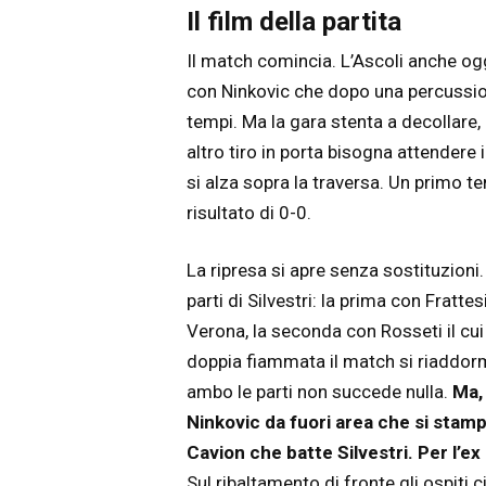
Il film della partita
Il match comincia. L’Ascoli anche oggi
con Ninkovic che dopo una percussione
tempi. Ma la gara stenta a decollare,
altro tiro in porta bisogna attendere i
si alza sopra la traversa. Un primo t
risultato di 0-0.
La ripresa si apre senza sostituzioni. T
parti di Silvestri: la prima con Fratt
Verona, la seconda con Rosseti il cu
doppia fiammata il match si riaddorme
ambo le parti non succede nulla.
Ma, 
Ninkovic da fuori area che si stamp
Cavion che batte Silvestri. Per l’
Sul ribaltamento di fronte gli ospiti 