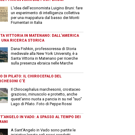
L'idea dell'economista Luigino Bruni: fare
un esperimento di intelligenza collettiva
per una mappatura dal basso dei Monti
Frumentari in Italia
TA VITTORIA IN MATENANO: DALL’AMERICA
 UNA RICERCA STORICA
Dana Fishkin, professoressa di Storia
medievale alla New York University, è a
Santa Vittoria in Matenano per ricerche
sulla presenza ebraica nelle Marche
O DI PILATO: IL CHIROCEFALO DEL
CHESONI C’È
Il Chirocephalus marchesonii, crostaceo
grazioso, minuscolo e protetto, anche
quest'anno nuota a pancia in su nel "suo"
Lago di Pilato. Foto di Peppe Rossi
T’ANGELO IN VADO: A SPASSO AL TEMPO DEI
MANI
A Sant’Angelo in Vado sono partite le
iniziative legate agli scavi condotti