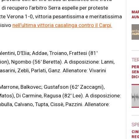
 di recupero l’arbitro Serra espelle per proteste
MAR
atte Verona 1-0, vittoria pesantissima e meritatissima
AUM
cisivo
nell’ultima vittoria casalinga contro il Carpi.
entini, D’Elia; Addae, Troiano, Frattesi (81′
TE
ion), Ngombo (56′ Beretta). A disposizione: Lanni,
PER
sarini, Zebli, Parlati, Ganz. Allenatore: Vivarini
SEM
DIC
, Marrone, Balkovec; Gustafson (62′ Zaccagni),
atos), Di Carmine, Ragusa (82′ Lee). A disposizione:
bulla, Calvano, Tupta, Cissè, Pazzini. Allenatore:
SP
CIN
REG