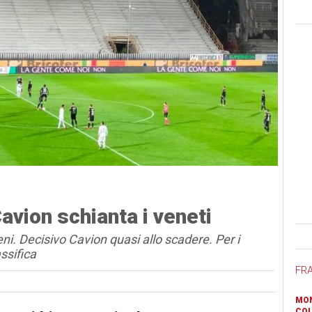
avion schianta i veneti
Ban
ni. Decisivo Cavion quasi allo scadere. Per i
ssifica
FR
MON
COL