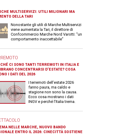
CHE MULTISERVIZI: UTILI MILIONARI MA
ENTO DELLA TARI
Nonostante gli utili di Marche Multiservizi
viene aumentata la Tari, il direttore di
Confcommercio Marche Nord Varotti: "un
comportamento inaccettabile"
RREMOTO
CHÉ CI SONO TANTI TERREMOTI IN ITALIA E
BRANO CONCENTRARSI D’ESTATE? COSA
ONO I DATI DEL 2026
I terremoti dell’estate 2026
fanno paura, ma caldo e
stagione non sono la causa.
Ecco cosa mostrano i dati
INGV e perché l’Italia trema.
ETTACOLO
EMA NELLE MARCHE, NUOVO BANDO
IONALE ENTRO IL 2026: CINECITTÀ SOSTIENE