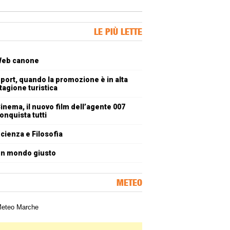
ner Slice
LE PIÙ LETTE
oli più letti
eb canone
port, quando la promozione è in alta
tagione turistica
inema, il nuovo film dell’agente 007
onquista tutti
cienza e Filosofia
n mondo giusto
METEO
a meteorologica delle Marche
ner Slice