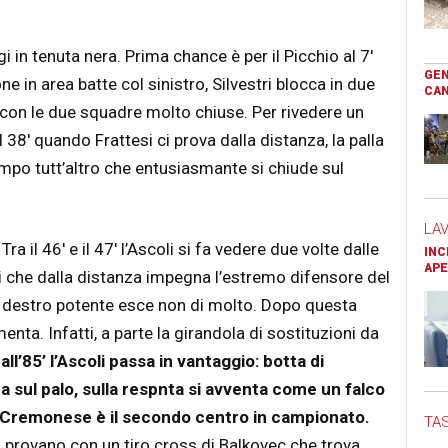
 in tenuta nera. Prima chance è per il Picchio al 7′
GEN
 in area batte col sinistro, Silvestri blocca in due
CAN
 con le due squadre molto chiuse. Per rivedere un
l 38′ quando Frattesi ci prova dalla distanza, la palla
empo tutt’altro che entusiasmante si chiude sul
LA
ra il 46′ e il 47′ l’Ascoli si fa vedere due volte dalle
INC
APE
esi che dalla distanza impegna l’estremo difensore del
i destro potente esce non di molto. Dopo questa
nta. Infatti, a parte la girandola di sostituzioni da
all’85’ l’Ascoli passa in vantaggio: botta di
a sul palo, sulla respnta si avventa come un falco
ex Cremonese è il secondo centro in campionato.
TAS
ci provano con un tiro cross di Balkovec che trova