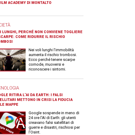
FILM ACADEMY DI MONTALTO
CIETÀ
I LUNGHI, PERCHÉ NON CONVIENE TOGLIERE
SCARPE: COME RIDURRE IL RISCHIO
OMBOSI
Nei voli lunghi l’immobilità
aumenta il rischio trombosi.
Ecco perché tenere scarpe
comode, muoversi e
riconoscere i sintomi.
CNOLOGIA
GLE RITIRA L’AI DA EARTH: I FALSI
ELLITARI METTONO IN CRISI LA FIDUCIA
LE MAPPE
Google sospende in meno di
24 ore l’AI di Earth: gli utenti
creavano falsi satellitari di
guerre e disastri, rischiosi per
l’Osint.