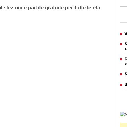
: lezioni e partite gratuite per tutte le età
Ban
Artic
W
S
s
C
c
S
U
Cart
Ban