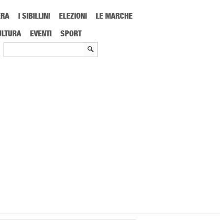
ERA
I SIBILLINI
ELEZIONI
LE MARCHE
schianta i veneti
ULTURA
EVENTI
SPORT