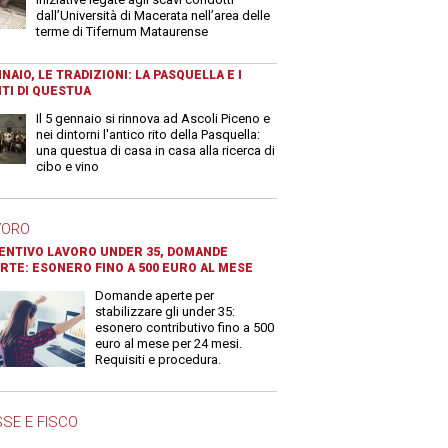
dall’Università di Macerata nell’area delle
terme di Tifernum Mataurense
NAIO, LE TRADIZIONI: LA PASQUELLA E I
TI DI QUESTUA
Il 5 gennaio si rinnova ad Ascoli Piceno e
nei dintorni l'antico rito della Pasquella:
una questua di casa in casa alla ricerca di
cibo e vino
VORO
ENTIVO LAVORO UNDER 35, DOMANDE
RTE: ESONERO FINO A 500 EURO AL MESE
Domande aperte per
stabilizzare gli under 35:
esonero contributivo fino a 500
euro al mese per 24 mesi.
Requisiti e procedura.
SE E FISCO