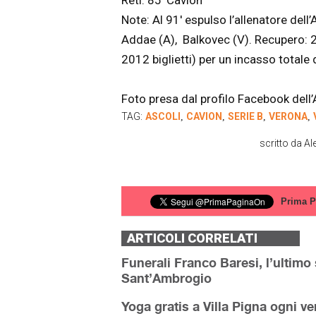
Reti: 85′ Cavion
Note: Al 91′ espulso l’allenatore dell’
Addae (A), Balkovec (V). Recupero: 2′
2012 biglietti) per un incasso totale
Foto presa dal profilo Facebook dell’
TAG:
ASCOLI
CAVION
SERIE B
VERONA
,
,
,
,
scritto da
Al
Prima P
ARTICOLI CORRELATI
Funerali Franco Baresi, l’ultimo s
Sant’Ambrogio
Yoga gratis a Villa Pigna ogni ve