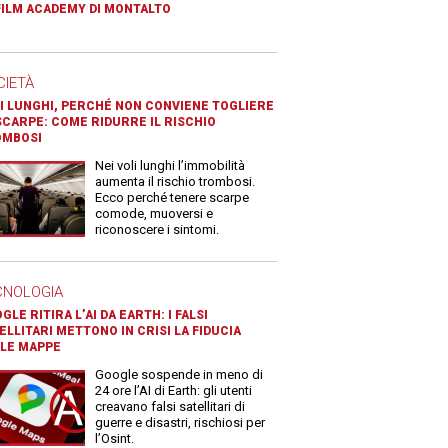
FILM ACADEMY DI MONTALTO
CIETÀ
I LUNGHI, PERCHÉ NON CONVIENE TOGLIERE
SCARPE: COME RIDURRE IL RISCHIO
OMBOSI
Nei voli lunghi l’immobilità
aumenta il rischio trombosi.
Ecco perché tenere scarpe
comode, muoversi e
riconoscere i sintomi.
CNOLOGIA
GLE RITIRA L’AI DA EARTH: I FALSI
ELLITARI METTONO IN CRISI LA FIDUCIA
LE MAPPE
Google sospende in meno di
24 ore l’AI di Earth: gli utenti
creavano falsi satellitari di
guerre e disastri, rischiosi per
l’Osint.