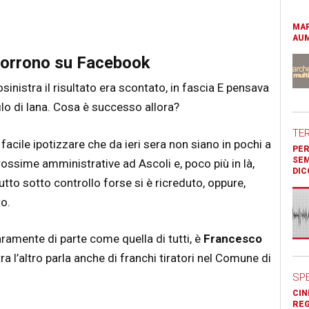
MAR
AUM
 corrono su Facebook
inistra il risultato era scontato, in fascia E pensava
filo di lana. Cosa è successo allora?
TE
facile ipotizzare che da ieri sera non siano in pochi a
PER
SEM
prossime amministrative ad Ascoli e, poco più in là,
DIC
tutto sotto controllo forse si è ricreduto, oppure,
to.
aramente di parte come quella di tutti, è
Francesco
a l’altro parla anche di franchi tiratori nel Comune di
SP
CIN
REG