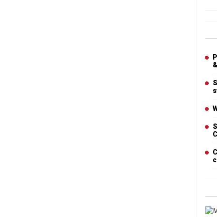
Ban
Artic
P
&
S
s
W
S
C
C
c
Cart