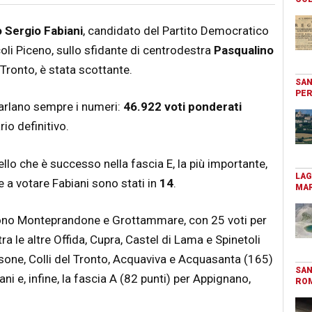
 Sergio Fabiani
, candidato del Partito Democratico
coli Piceno, sullo sfidante di centrodestra
Pasqualino
Tronto, è stata scottante.
SAN
PER
, parlano sempre i numeri:
46.922 voti ponderati
io definitivo.
llo che è successo nella fascia E, la più importante,
LAG
 a votare Fabiani sono stati in
14
.
MAR
 sono Monteprandone e Grottammare, con 25 voti per
tra le altre Offida, Cupra, Castel di Lama e Spinetoli
nsone, Colli del Tronto, Acquaviva e Acquasanta (165)
SAN
i e, infine, la fascia A (82 punti) per Appignano,
RO