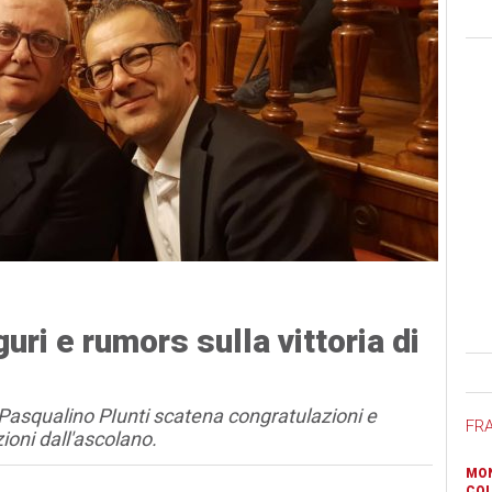
uri e rumors sulla vittoria di
Ban
o Pasqualino PIunti scatena congratulazioni e
FR
zioni dall'ascolano.
MON
COL