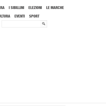
ERA
I SIBILLINI
ELEZIONI
LE MARCHE
e rumors sulla vittoria di Sergio Fabiani
ULTURA
EVENTI
SPORT