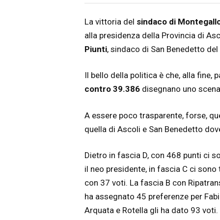
Articolo
Testo articolo principale
La vittoria del
sindaco di Montegallo
alla presidenza della Provincia di As
Piunti
, sindaco di San Benedetto del 
Il bello della politica è che, alla fine
contro 39.386
disegnano uno scenar
A essere poco trasparente, forse, que
quella di Ascoli e San Benedetto dove
Dietro in fascia D, con 468 punti ci
il neo presidente, in fascia C ci sono 
con 37 voti. La fascia B con Ripatra
ha assegnato 45 preferenze per Fabian
Arquata e Rotella gli ha dato 93 voti.