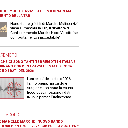
CHE MULTISERVIZI: UTILI MILIONARI MA
ENTO DELLA TARI
Nonostante gli utili di Marche Multiservizi
viene aumentata la Tari, il direttore di
Confcommercio Marche Nord Varotti: "un
comportamento inaccettabile"
RREMOTO
CHÉ CI SONO TANTI TERREMOTI IN ITALIA E
BRANO CONCENTRARSI D’ESTATE? COSA
ONO I DATI DEL 2026
I terremoti dell’estate 2026
fanno paura, ma caldo e
stagione non sono la causa.
Ecco cosa mostrano i dati
INGV e perché l’Italia trema.
ETTACOLO
EMA NELLE MARCHE, NUOVO BANDO
IONALE ENTRO IL 2026: CINECITTÀ SOSTIENE