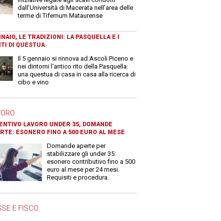
dall’Università di Macerata nell’area delle
terme di Tifernum Mataurense
NAIO, LE TRADIZIONI: LA PASQUELLA E I
TI DI QUESTUA
Il 5 gennaio si rinnova ad Ascoli Piceno e
nei dintorni l'antico rito della Pasquella:
una questua di casa in casa alla ricerca di
cibo e vino
VORO
ENTIVO LAVORO UNDER 35, DOMANDE
RTE: ESONERO FINO A 500 EURO AL MESE
Domande aperte per
stabilizzare gli under 35:
esonero contributivo fino a 500
euro al mese per 24 mesi.
Requisiti e procedura.
SE E FISCO