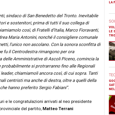
LA 
ti, sindaco di San Benedetto del Tronto. Inevitabile
SO
ri e sostenitori, prima di tutti il suo collega di
VOL
hiamiamolo così, di Fratelli d’Italia, Marco Fioravanti,
LE 
TR
drea Maria Antonini, nonché il consigliere comunale
tti, l’unico non ascolano. Con la sonora sconfitta di
che fu il Centrodestra rimangono per ora
a delle Amministrative di Ascoli Piceno, comincia la
he probabilmente si protrarranno fino alle Regionali
dei leader, chiamiamoli ancora così, di cui sopra. Tanti
TE
ali centristi ma anche di destra, oltre a quelli della
GOO
SAT
che hanno preferito Sergio Fabiani”.
NEL
uri e le congratulazioni arrivati al neo presidente
rovinciale del partito,
Matteo Terrani