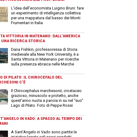
L'idea dell'economista Luigino Bruni: fare
un esperimento di intelligenza collettiva
per una mappatura dal basso dei Monti
Frumentari in Italia
TA VITTORIA IN MATENANO: DALL’AMERICA
 UNA RICERCA STORICA
Dana Fishkin, professoressa di Storia
medievale alla New York University, è a
Santa Vittoria in Matenano per ricerche
sulla presenza ebraica nelle Marche
O DI PILATO: IL CHIROCEFALO DEL
CHESONI C’È
Il Chirocephalus marchesonii, crostaceo
grazioso, minuscolo e protetto, anche
quest'anno nuota a pancia in su nel "suo"
Lago di Pilato. Foto di Peppe Rossi
T’ANGELO IN VADO: A SPASSO AL TEMPO DEI
MANI
A Sant’Angelo in Vado sono partite le
iniziative legate agli scavi condotti