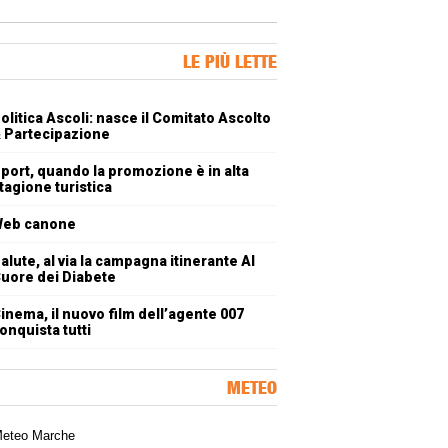
ner Slice
LE PIÙ LETTE
oli più letti
olitica Ascoli: nasce il Comitato Ascolto
 Partecipazione
port, quando la promozione è in alta
tagione turistica
eb canone
alute, al via la campagna itinerante Al
uore dei Diabete
inema, il nuovo film dell’agente 007
onquista tutti
METEO
a meteorologica delle Marche